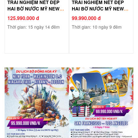
TRẢI NGHIỆM NÉT ĐẸP
TRẢI NGHIỆM NÉT ĐẸP
HAI BỜ NƯỚC MỸ NEW
HAI BỜ NƯỚC MỸ NEW
YORK – PHILADELPHIA –
YORK – PHILADELPHIA –
125.990.000 đ
99.990.000 đ
WASHINGTON D.C –
WASHINGTON DC – LAS
Thời gian: 15 ngày 14 đêm
Thời gian: 10 ngày 9 đêm
NIAGARA FALL – ALBANY
VEGAS – LOS ANGELES
– BOSTON – LOS
ANGELES – LAS VEGAS