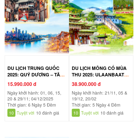
DU LỊCH TRUNG QUỐC
DU LỊCH MÔNG CỔ MÙA
2025: QUÝ DƯƠNG – TÂY
THU 2025: ULAANBAATAR
GIANG – XÍCH THUỶ –
– TERELJ NATIONAL
15.990.000 đ
38.900.000 đ
TRÙNG KHÁNH – NO
PARK
Ngày khởi hành: 01, 06, 15,
Ngày khởi hành: 21/11, 05 &
SHOPPING
20 & 29/11; 04/12/2025
19/12, 20/02
Thời gian: 6 Ngày 5 Đêm
Thời gian: 5 Ngày 4 Đêm
10
Tuyệt vời
10 đánh giá
10
Tuyệt vời
10 đánh giá