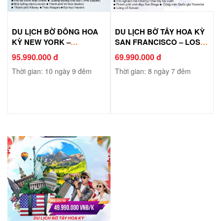
DU LỊCH BỜ ĐÔNG HOA
DU LỊCH BỜ TÂY HOA KỲ
KỲ NEW YORK –
SAN FRANCISCO – LOS
WASHINGTON D.C –
ANGELES
95.990.000 đ
69.990.000 đ
NIAGARA FALL – ALBANY
Thời gian: 10 ngày 9 đêm
Thời gian: 8 ngày 7 đêm
– BOSTON