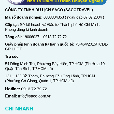
CÔNG TY TNHH DU LỊCH SACO (SACOTRAVEL)
Mã số doanh nghiệp:
0303394353 ( ngày cấp 07.07.2004 )
Cấp tại:
Sở kế hoạch và Đầu tư Thành phố Hồ Chí Minh.
Phòng đăng kí kinh doanh
Tổng đài:
19006027
–
0913 72 72 72
Giấy phép kinh doanh lữ hành quốc tế:
79-464/2015/TCDL-
GP LHQT.
Trụ sở:
54 Đặng Minh Trứ, Phường Bảy Hiền, TP.HCM (Phường 10,
Quận Tân Bình, TP.HCM cũ)
131 – 133 Đề Thám, Phường Cầu Ông Lãnh, TP.HCM
(Phường Cô Giang, Quận 1, TP.HCM cũ)
Hotline:
0913.72.72.72
Email:
info@saco.com.vn
CHI NHÁNH