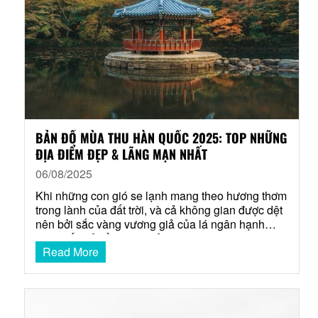
BẢN ĐỒ MÙA THU HÀN QUỐC 2025: TOP NHỮNG
ĐỊA ĐIỂM ĐẸP & LÃNG MẠN NHẤT
06/08/2025
Khi những con gió se lạnh mang theo hương thơm
trong lành của đất trời, và cả không gian được dệt
nên bởi sắc vàng vương giả của lá ngân hạnh
cùng sắc đỏ nồng nàn của lá phong, đó là lúc Hàn
Read More
Quốc bước vào mùa thu – thời khắc đẹp và lãng
mạn…