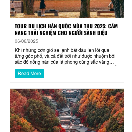
TOUR DU LỊCH HÀN QUỐC MÙA THU 2025: CẨM
NANG TRẢI NGHIỆM CHO NGƯỜI SÀNH ĐIỆU
06/08/2025
Khi những cơn gió se lạnh bắt đầu len lỏi qua
từng góc phố, và cả đất trời như được nhuộm bởi
sắc đỏ nồng nàn của lá phong cùng sắc vàng
vương giả của cây ngân hạnh, đó là lúc Hàn Quốc
Read More
bước vào mùa thu – thời khắc lãng mạn và quyến
rũ…