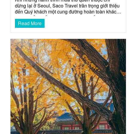
dừng lại ở Seoul, Saco Travel trân trọng giới thiệu
đến Quý khách một cung đường hoàn toàn khác
biệt và đẳng cấp. Một hành trình đa sắc, nơi Quý
Read More
khách không chỉ đắm chìm trong vẻ đẹp lãng mạn
của thủ đô mà còn được…