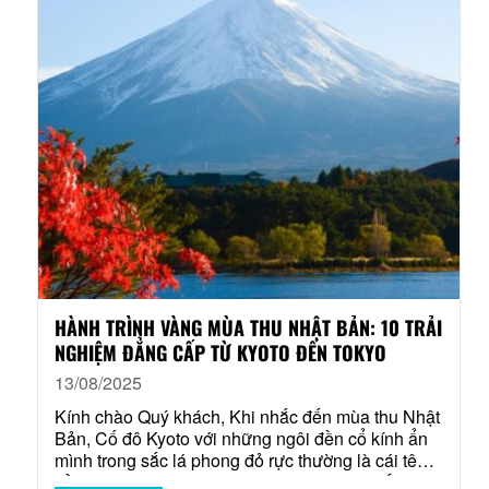
HÀNH TRÌNH VÀNG MÙA THU NHẬT BẢN: 10 TRẢI
NGHIỆM ĐẲNG CẤP TỪ KYOTO ĐẾN TOKYO
13/08/2025
Kính chào Quý khách, Khi nhắc đến mùa thu Nhật
Bản, Cố đô Kyoto với những ngôi đền cổ kính ẩn
mình trong sắc lá phong đỏ rực thường là cái tên
đầu tiên được xướng lên. Nhưng sẽ thật thiếu sót