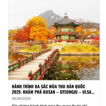
HÀNH TRÌNH ĐA SẮC MÙA THU HÀN QUỐC
2025: KHÁM PHÁ BUSAN – GYEONGJU – ULSAN
– SEOUL (6N5Đ)
06/08/2025
Khi những hành trình mùa thu quen thuộc chỉ