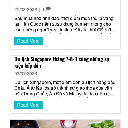
25/08/2023
|
1
Sau mùa hoa anh đào, thời điểm mùa thu lá vàng
tại Hàn Quốc năm 2023 đang là niềm mong chờ
của những người yêu du lịch. Đây là thời điểm để
hòa mình vào khung cảnh ngập tràn màu sắc đỏ
Read More
và vàng của những chiếc lá thay áo. Sự biến đổi
của khu…
Du lịch Singapore tháng 7-8-9 cùng những sự
kiện hấp dẫn
03/07/2023
Du lịch Singapore, một điểm đến du lịch hàng đầu
Châu Á từ lâu, đã trở thành sự giao thoa của văn
hóa Trung Quốc, Ấn Độ và Malaysia, tạo nên một
sự độc đáo. Với những công trình kiến trúc đẹp,
Read More
khu vui chơi giải trí hàng đầu châu Á và trung tâm
mua…