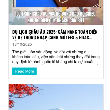
DU LỊCH CHÂU ÂU 2025: CẨM NANG TOÀN DIỆN
VỀ HỆ THỐNG NHẬP CẢNH MỚI EES & ETIAS
DÀNH CHO DU KHÁCH TINH HOA
13/10/2025
Thế giới luôn vận động, và đối với những du
khách toàn cầu, việc nắm bắt những thay đổi trong
quy định lữ hành quốc tế không chỉ là sự chuẩn bị,
mà còn là một phần của trải nghiệm du lịch tinh tế.
Read More
Khi cánh cửa châu Âu chuẩn bị chào đón một
kỷ…