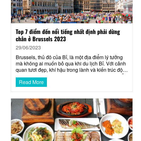
Top 7 điểm đến nổi tiếng nhất định phải dừng
chân ở Brussels 2023
29/06/2023
Brussels, thủ đô của Bỉ, là một địa điểm lý tưởng
mà không ai muốn bỏ qua khi du lịch Bỉ. Với cảnh
quan tươi đẹp, khí hậu trong lành và kiến trúc độc
đáo, Brussels thu hút một lượng lớn du khách mỗi
Read More
năm. Nếu bạn đang trên hành trình du lịch và
không…