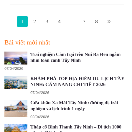
các…
1
2
3
4
…
7
8
Bài viết mới nhất
Trải nghiệm Cắm trại trên Núi Bà Đen ngắm
nhìn toàn cảnh Tây Ninh
07/04/2026
KHÁM PHÁ TOP ĐỊA ĐIỂM DU LỊCH TÂY
NINH: CẨM NANG CHI TIẾT 2026
07/04/2026
Cửa khẩu Xa Mát Tây Ninh: đường đi, trải
nghiệm và lịch trình 1 ngày
02/04/2026
Tháp cổ Bình Thạnh Tây Ninh – Di tích 1000