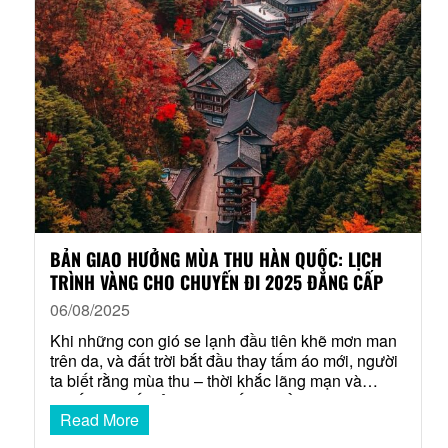
BẢN GIAO HƯỞNG MÙA THU HÀN QUỐC: LỊCH
TRÌNH VÀNG CHO CHUYẾN ĐI 2025 ĐẲNG CẤP
06/08/2025
Khi những con gió se lạnh đầu tiên khẽ mơn man
trên da, và đất trời bắt đầu thay tấm áo mới, người
ta biết rằng mùa thu – thời khắc lãng mạn và
quyến rũ nhất của Hàn Quốc đã về. Mùa thu
Read More
không chỉ là một mùa, đó là một kiệt tác của…