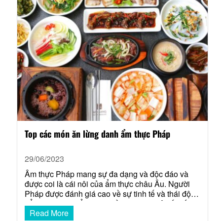
Top các món ăn lừng danh ẩm thực Pháp
29/06/2023
Ẩm thực Pháp mang sự đa dạng và độc đáo và
được coi là cái nôi của ẩm thực châu Âu. Người
Pháp được đánh giá cao về sự tinh tế và thái độ
cẩn trọng trong ẩm thực, đồng thời có cả yếu tố
Read More
nghệ thuật trong việc sắp xếp và thưởng thức