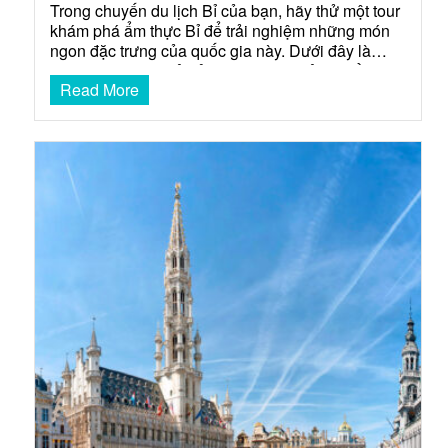
Trong chuyến du lịch Bỉ của bạn, hãy thử một tour
khám phá ẩm thực Bỉ để trải nghiệm những món
ngon đặc trưng của quốc gia này. Dưới đây là
những món ngon ở Bỉ mà bạn nên thử một lần
Read More
trong đời. Bánh Speculoos Đây là một loại bánh
cookie nổi tiếng của…