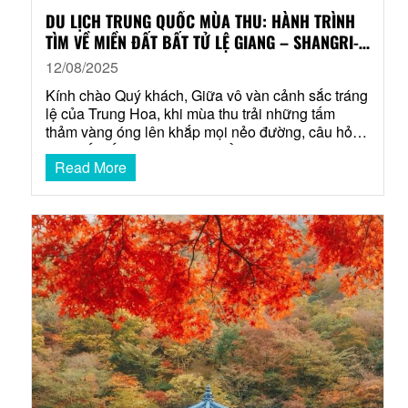
DU LỊCH TRUNG QUỐC MÙA THU: HÀNH TRÌNH
TÌM VỀ MIỀN ĐẤT BẤT TỬ LỆ GIANG – SHANGRI-
LA
12/08/2025
Kính chào Quý khách, Giữa vô vàn cảnh sắc tráng
lệ của Trung Hoa, khi mùa thu trải những tấm
thảm vàng óng lên khắp mọi nẻo đường, câu hỏi
lớn nhất đối với những tâm hồn yêu du lịch chính
Read More
là: “Đâu là điểm đến xứng tầm nhất cho một hành
trình?” Saco Travel…