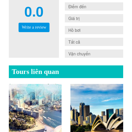
0.0
0.0
Điểm đến
0.0
Giá trị
Write a review
0.0
Hồ bơi
0.0
Tất cả
0.0
Vận chuyển
Tours liên quan