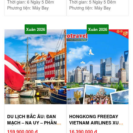
Thời gian: 6 Ngày 5 Đêm
Thời gian: 5 Ngày 5 Đêm
Phương tiện: Máy Bay
Phương tiện: Máy Bay
Xuân 2026
Xuân 2026
DU LỊCH BẮC ÂU: ĐAN
HONGKONG FREEDAY
MẠCH – NA UY – PHẦN
VIETNAM AIRLINES XUÂN
LAN
2026
159.900.000 đ
16.390.000 đ