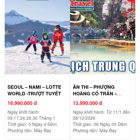
SEOUL – NAMI – LOTTE
ÂN THI – PHƯỢNG
WORLD -TRƯỢT TUYẾT
HOÀNG CỔ TRẤN –
TRƯƠNG GIA GIỚI
16.990.000 đ
13.990.000 đ
Ngày khởi hành:
Ngày khởi hành: Từ 11/1 đến
09,17,24,28,30 Tháng 1
28/12/2026
Thời gian: 5 Ngày 4 Đêm
Thời gian: 06 Ngày 05 Đêm
Phương tiện: Máy Bay
Phương tiện: Máy Bay