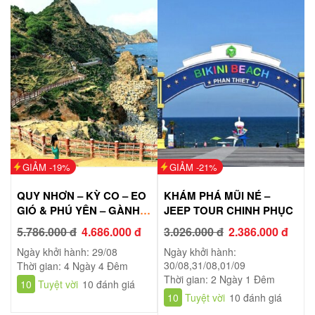
GIẢM -19%
GIẢM -21%
QUY NHƠN – KỲ CO – EO
KHÁM PHÁ MŨI NÉ –
GIÓ & PHÚ YÊN – GÀNH
JEEP TOUR CHINH PHỤC
ĐÁ ĐĨA – THÁP NGHINH
5.786.000 đ
4.686.000 đ
3.026.000 đ
2.386.000 đ
PHONG
Ngày khởi hành: 29/08
Ngày khởi hành:
30/08,31/08,01/09
Thời gian: 4 Ngày 4 Đêm
Thời gian: 2 Ngày 1 Đêm
10
Tuyệt vời
10 đánh giá
10
Tuyệt vời
10 đánh giá