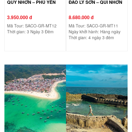
QUY NHƠN – PHÚ YÊN
ĐẢO LÝ SƠN – QUI NHƠN
3.950.000 đ
8.680.000 đ
Mã Tour: SACO-GR-MT12
Mã Tour: SACO-GR-MT11
Thời gian: 3 Ngày 3 Đêm
Ngày khởi hành: Hàng ngày
Thời gian: 4 ngày 3 đêm