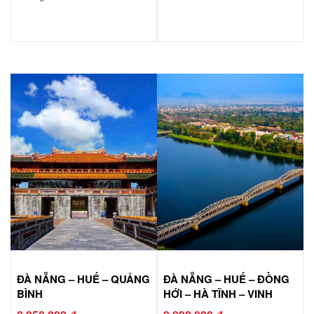
ĐÀ NẴNG – HUẾ – QUẢNG
ĐÀ NẴNG – HUẾ – ĐỒNG
BÌNH
HỚI – HÀ TĨNH – VINH