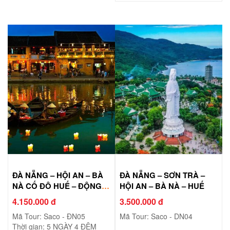
ĐÀ NẴNG – HỘI AN – BÀ
ĐÀ NẴNG – SƠN TRÀ –
NÀ CỐ ĐÔ HUẾ – ĐỘNG
HỘI AN – BÀ NÀ – HUẾ
PHONG NHA
4.150.000 đ
3.500.000 đ
Mã Tour: Saco - ĐN05
Mã Tour: Saco - DN04
Thời gian: 5 NGÀY 4 ĐÊM