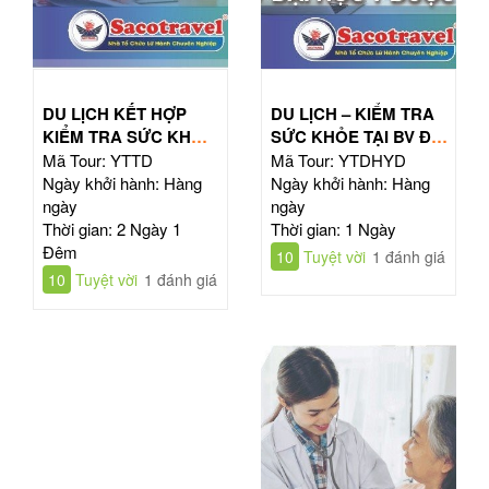
DU LỊCH KẾT HỢP
DU LỊCH – KIỂM TRA
KIỂM TRA SỨC KHỎE
SỨC KHỎE TẠI BV ĐẠI
TOÀN DIỆN
HỌC Y DƯỢC TPHCM
Mã Tour: YTTD
Mã Tour: YTDHYD
Ngày khởi hành: Hàng
Ngày khởi hành: Hàng
ngày
ngày
Thời gian: 2 Ngày 1
Thời gian: 1 Ngày
Đêm
10
Tuyệt vời
1 đánh giá
10
Tuyệt vời
1 đánh giá