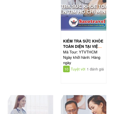
KIỂM TRA SỨC KHỎE
TOÀN DIỆN TẠI VIỆN
TIM HỒ CHÍ MINH
Mã Tour: YTVTHCM
Ngày khởi hành: Hàng
ngày
10
Tuyệt vời
1 đánh giá