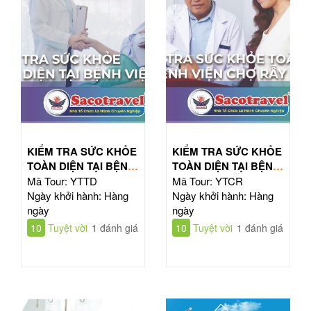
KIỂM TRA SỨC KHỎE
KIỂM TRA SỨC KHỎE
TOÀN DIỆN TẠI BỆNH
TOÀN DIỆN TẠI BỆNH
VIỆN TỪ DŨ
VIỆN CHỢ RẪY
Mã Tour: YTTD
Mã Tour: YTCR
Ngày khởi hành: Hàng
Ngày khởi hành: Hàng
ngày
ngày
10
Tuyệt vời
1 đánh giá
10
Tuyệt vời
1 đánh giá