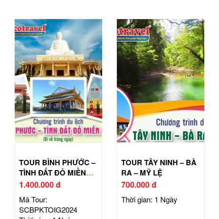
TOUR BÌNH PHƯỚC –
TOUR TÂY NINH – BÀ
TÌNH ĐẤT ĐỎ MIỀN
RA – MỸ LỆ
ĐÔNG
1.400.000 đ
700.000 đ
Mã Tour:
Thời gian: 1 Ngày
SCBPKTOIG2024