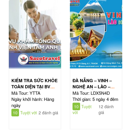
KIỂM TRA SỨC KHỎE
ĐÀ NẴNG – VINH –
TOÀN DIỆN TẠI BV
NGHỆ AN – LÀO –
TÂM ANH HỒ CHÍ
ĐÔNG BẮC THÁI LAN
Mã Tour: YTTA
Mã Tour: LDX5N4D
MINH
| TOUR 5N4Đ
Ngày khởi hành: Hàng
Thời gian: 5 ngày 4 đêm
ngày
10
Tuyệt
12 đánh
vời
giá
10
Tuyệt vời
2 đánh giá