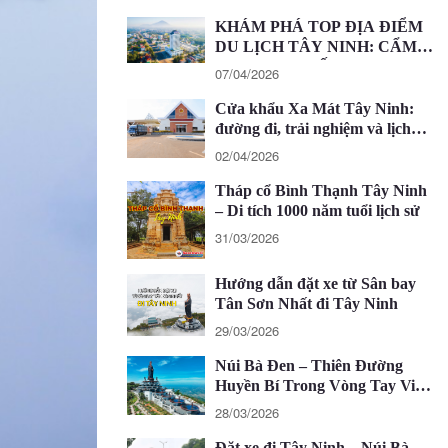
KHÁM PHÁ TOP ĐỊA ĐIỂM
DU LỊCH TÂY NINH: CẨM
NANG CHI TIẾT 2026
07/04/2026
Cửa khẩu Xa Mát Tây Ninh:
đường đi, trải nghiệm và lịch
trình 1 ngày
02/04/2026
Tháp cổ Bình Thạnh Tây Ninh
– Di tích 1000 năm tuổi lịch sử
31/03/2026
Hướng dẫn đặt xe từ Sân bay
Tân Sơn Nhất đi Tây Ninh
29/03/2026
Núi Bà Đen – Thiên Đường
Huyền Bí Trong Vòng Tay Việt
Nam
28/03/2026
Đặt xe đi Tây Ninh – Núi Bà