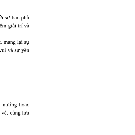
ới sự bao phủ
m giải trí và
, mang lại sự
vui và sự yên
ệc nướng hoặc
 vẻ, cùng lưu