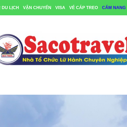
 DU LỊCH
VẬN CHUYỂN
VISA
VÉ CÁP TREO
CẨM NANG 