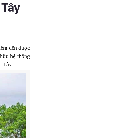
 Tây
điểm đến được
 hữu hệ thống
n Tây.