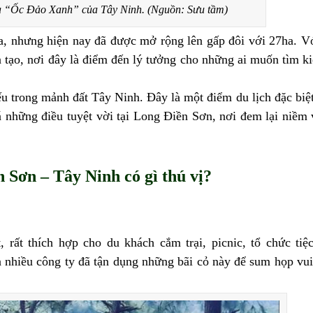
 “Ốc Đảo Xanh” của Tây Ninh. (Nguồn: Sưu tầm)
ha, nhưng hiện nay đã được mở rộng lên gấp đôi với 27ha. V
n tạo, nơi đây là điểm đến lý tưởng cho những ai muốn tìm kiế
u trong mảnh đất Tây Ninh. Đây là một điểm du lịch đặc biệt
 những điều tuyệt vời tại Long Điền Sơn, nơi đem lại niềm 
 Sơn – Tây Ninh có gì thú vị?
, rất thích hợp cho du khách cắm trại, picnic, tổ chức ti
a nhiều công ty đã tận dụng những bãi cỏ này để sum họp vui