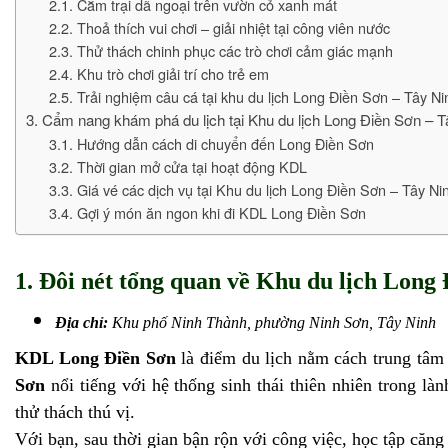
2.1. Cắm trại dã ngoại trên vườn cỏ xanh mát
2.2. Thoả thích vui chơi – giải nhiệt tại công viên nước
2.3. Thử thách chinh phục các trò chơi cảm giác mạnh
2.4. Khu trò chơi giải trí cho trẻ em
2.5. Trải nghiệm câu cá tại khu du lịch Long Điền Sơn – Tây Ni
3. Cẩm nang khám phá du lịch tại Khu du lịch Long Điền Sơn – T
3.1. Hướng dẫn cách di chuyển đến Long Điền Sơn
3.2. Thời gian mở cửa tại hoạt động KDL
3.3. Giá vé các dịch vụ tại Khu du lịch Long Điền Sơn – Tây Ni
3.4. Gợi ý món ăn ngon khi đi KDL Long Điền Sơn
1. Đôi nét tổng quan về Khu du lịch Long
Địa chỉ:
Khu phố Ninh Thành, phường Ninh Sơn, Tây Ninh
KDL Long Điền Sơn
là điểm du lịch nằm cách trung tâ
Sơn
nổi tiếng với hệ thống sinh thái thiên nhiên trong 
thử thách thú vị.
Với bạn, sau thời gian bận rộn với công việc, học tập căng 