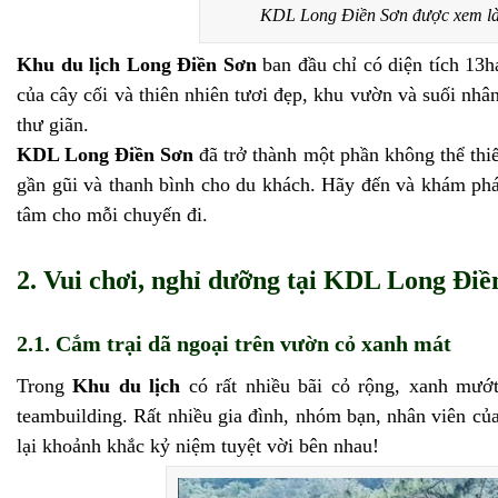
KDL Long Điền Sơn được xem là
Khu du lịch Long Điền Sơn
ban đầu chỉ có diện tích 13
của cây cối và thiên nhiên tươi đẹp, khu vườn và suối nhâ
thư giãn.
KDL Long Điền Sơn
đã trở thành một phần không thể thiế
gần gũi và thanh bình cho du khách. Hãy đến và khám phá
tâm cho mỗi chuyến đi.
2. Vui chơi, nghỉ dưỡng tại KDL Long Điền
2.1. Cắm trại dã ngoại trên vườn cỏ xanh mát
Trong
Khu du lịch
có rất nhiều bãi cỏ rộng, xanh mướt
teambuilding. Rất nhiều gia đình, nhóm bạn, nhân viên củ
lại khoảnh khắc kỷ niệm tuyệt vời bên nhau!