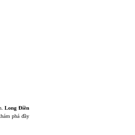
m.
Long Điền
 khám phá đầy