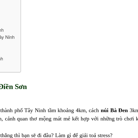
nh
ây Ninh
nh
 Điền Sơn
m thành phố Tây Ninh tầm khoảng 4km, cách
núi Bà Đen
3k
lành, cảnh quan thơ mộng mát mẻ kết hợp với những trò chơi
thẳng thì bạn sẽ đi đâu? Làm gì để giải toả stress?