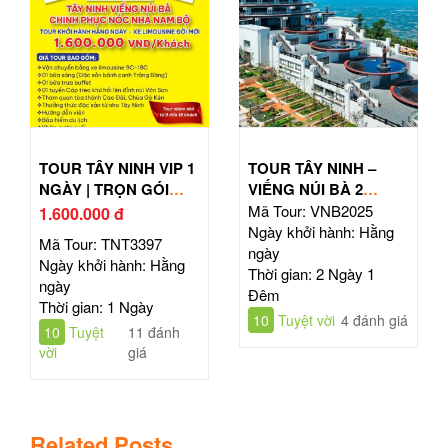
TOUR TÂY NINH VIP 1
TOUR TÂY NINH –
NGÀY | TRỌN GÓI
VIẾNG NÚI BÀ 2
CÁP TREO & ĂN
NGÀY 1 ĐÊM
Mã Tour: VNB2025
1.600.000 đ
TRƯA BUFFET
Ngày khởi hành: Hằng
Mã Tour: TNT3397
ngày
Ngày khởi hành: Hằng
Thời gian: 2 Ngày 1
ngày
Đêm
Thời gian: 1 Ngày
10
Tuyệt vời
4 đánh giá
10
Tuyệt
11 đánh
vời
giá
Related Posts