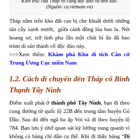
Kiến trúc của Tháp vô cùng độc đáo và tinh xảo.
(Nguồn: ca.vietnam.vn)
Tháp nằm trên khu đất cao bị che khuất dưới những
tán cây xanh mướt, giữa cánh đồng lúa bao la. Nét
hoang sơ, trữ tình pha lẫn một chút bí ẩn đã bao
trùm di sản thành cổ độc đáo này.
>>>Xem thêm:
Khám phá Khu di tích Căn cứ
Trung Ương Cục miền Nam
1.2. Cách di chuyển đến Tháp cổ Bình
Thạnh Tây Ninh
Điểm xuất phát ở
thành phố Tây Ninh
, bạn đi theo
cung đường từ quốc lộ 22B đến trung tâm huyện Gò
Dầu. Sau đó đến ngã ba ấp Voi và đi theo huyện lộ
784. Bạn lưu ý nhớ quan sát kỹ lưỡng xung quanh vì
không có bảng chỉ dẫn cụ thể. Khi đi thấy bảng “
Di