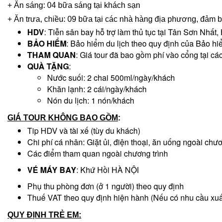
+ Ăn sáng: 04 bữa sáng tại khách sạn
+ Ăn trưa, chiều: 09 bữa tại các nhà hàng địa phương, đảm b
HDV
: Tiễn sân bay hỗ trợ làm thủ tục tại Tân Sơn Nhất
BẢO HIỂM
: Bảo hiểm du lịch theo quy định của Bảo h
THAM QUAN
: Giá tour đã bao gồm phí vào cổng tại c
QUÀ TẶNG
:
Nước suối: 2 chai 500ml/ngày/khách
Khăn lạnh: 2 cái/ngày/khách
Nón du lịch: 1 nón/khách
GIÁ TOUR KHÔNG BAO GỒM
:
Tip HDV và tài xế (tùy du khách)
Chi phí cá nhân: Giặt ủi, điện thoại, ăn uống ngoài chươ
Các điểm tham quan ngoài chương trình
VÉ MÁY BAY
: Khứ Hồi HÀ NỘI
Phụ thu phòng đơn (ở 1 người) theo quy định
Thuế VAT theo quy định hiện hành (Nếu có nhu cầu xuấ
QUY ĐỊNH TRẺ EM: