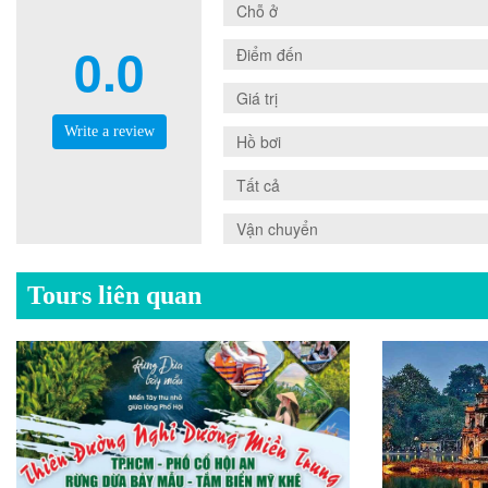
0.0
Chỗ ở
0.0
0.0
Điểm đến
0.0
Giá trị
Write a review
0.0
Hồ bơi
0.0
Tất cả
0.0
Vận chuyển
Tours liên quan