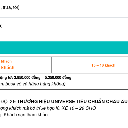
rưa, tối)
a)
4 khách
15 – 18 khách
8 khách
ộng từ: 3.850.000 đồng – 5.250.000 đồng
điểm book vé và hãng hàng không)
 ĐỘI XE
THƯƠNG HIỆU UNIVERSE TIÊU CHUẨN CHÂU ÂU
ượng khách mà bố trí xe hợp lí). XE 16 – 29 CHỔ
g. Khách sạn tham khảo: