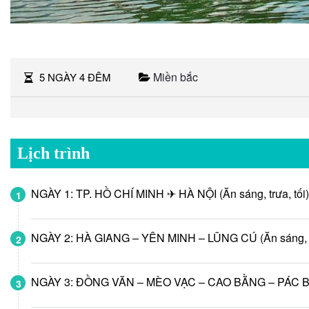
Miền bắc
5 NGÀY 4 ĐÊM
Lịch trình
NGÀY 1: TP. HỒ CHÍ MINH ✈ HÀ NỘI (Ăn sáng, trưa, tối)
1
NGÀY 2: HÀ GIANG – YÊN MINH – LŨNG CÚ (Ăn sáng, tr
2
NGÀY 3: ĐỒNG VĂN – MÈO VẠC – CAO BẰNG – PÁC BÓ (Ă
3