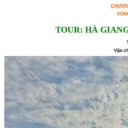
CHƯƠN
VÒN
TOUR: HÀ GIANG
Vận ch