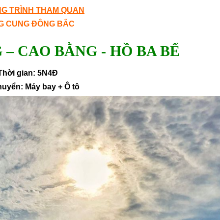
G TRÌNH THAM QUAN
G CUNG ĐÔNG BẮC
 – CAO BẰNG - HỒ BA BỂ
Thời gian: 5N4Đ
uyển: Máy bay + Ô tô