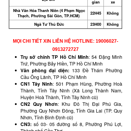
gian
xe
Nhà Văn Hóa Thanh Niên (4 Phạm Ngọc
22H45
Không
Thạch, Phường Sài Gòn, TP.HCM)
Ngã Tư Thủ Đức
23H00
Không
MỌI CHI TIẾT XIN LIÊN HỆ HOTLINE: 19006027-
0913272727
Trụ sở chính TP Hồ Chí Minh
: 54 Đặng Minh
Trứ, Phường Bảy Hiền, TP Hồ Chí Minh
Văn phòng đại diện:
133 Đề Thám Phường
Cầu Ông Lãnh, TP Hồ Chí Minh
CN1 Tây Ninh
: 501 Phạm Hùng, Phường Hoà
Thành, Tỉnh Tây Ninh (Xã Long Thành Nam,
Huyện Hoà Thành, Tỉnh Tây Ninh cũ)
CN2 Quy Nhơn
: Khu Đô Thị Đại Phú Gia,
Phường Quy Nhơn Đông, Tỉnh Gia Lai (TP. Quy
Nhơn, Tỉnh Bình Định cũ)
CN3:
số 03- 05 đường số 8, Phường Phú Lợi,
Thành phố Cần Thơ