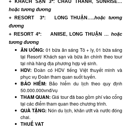
+ KHÁCH SẠN 3*:
CHÂU THÀNH, SUNRISE…
hoặc tương đương
+ RESORT 3*: LONG THUẬN…..
hoặc tương
đương
+ RESORT 4*: ANIISE, LONG THUẬN …
hoặc
tương đương
ĂN UỐNG:
01 bữa ăn sáng Tô + ly, 01 bữa sáng
tại Resort/ Khách sạn và bữa ăn chính theo tour
tại nhà hàng địa phương hợp vệ sinh.
HDV:
Đoàn có HDV tiếng Việt thuyết minh và
phục vụ Đoàn tham quan suốt tuyến.
BẢO HIỂM:
Bảo hiểm du lịch theo quy định
50.000.000vnđ/vụ
THAM QUAN:
Giá tour đã bao gồm phí vào cổng
tại các điểm tham quan theo chương trình.
QUÀ TẶNG:
Nón du lịch, khăn ướt và nước đóng
chai.
THUẾ VAT