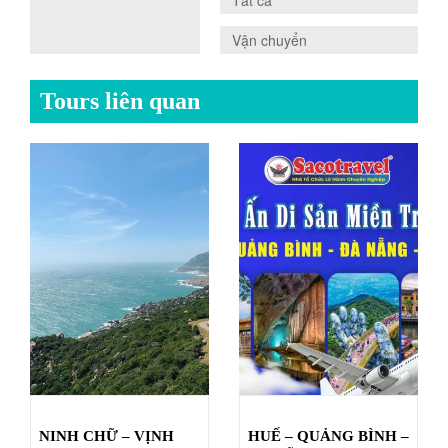
0.0
Tất cả
0.0
Vận chuyển
Tours liên quan
NINH CHỮ – VỊNH
HUẾ – QUẢNG BÌNH –