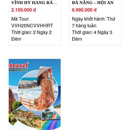
VĨNH HY HANG RÁI –
ĐÀ NẴNG – HỘI AN
LÀNG MÔNG CỔ
2.150.000 đ
6.990.000 đ
TANYOLI
Mã Tour:
Ngày khởi hành: Thứ
VVH25NCVVHHRT
7 hàng tuần
Thời gian: 2 Ngày 2
Thời gian: 4 Ngày 3
Đêm
Đêm