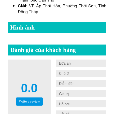
CN4:
VP Ấp Thới Hòa, Phường Thới Sơn, Tỉnh
Đồng Tháp
Hình ảnh
Đánh giá của khách hàng
0.0
Bữa ăn
0.0
Chỗ ở
0.0
0.0
Điểm đến
0.0
Giá trị
Write a review
0.0
Hồ bơi