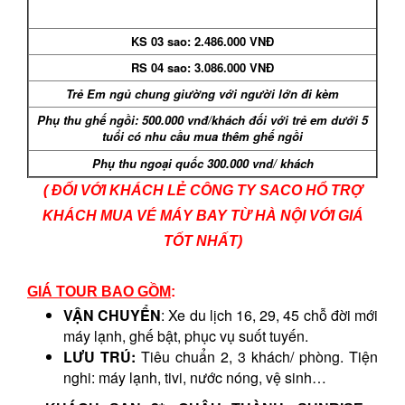
KS 03 sao: 2.486.000 VNĐ
RS 04 sao: 3.086.000 VNĐ
Trẻ Em ngủ chung giường với người lớn đi kèm
Phụ thu ghế ngồi: 500.000 vnđ/khách đối với trẻ em dưới 5
tuổi có nhu cầu mua thêm ghế ngồi
Phụ thu ngoại quốc 300.000 vnd/ khách
( ĐỐI VỚI KHÁCH LẺ CÔNG TY SACO HỔ TRỢ
KHÁCH MUA VÉ MÁY BAY TỪ HÀ NỘI VỚI GIÁ
TỐT NHẤT)
GIÁ TOUR BAO GỒM
:
VẬN CHUYỂN
: Xe du lịch 16, 29, 45 chỗ đời mới
máy lạnh, ghế bật, phục vụ suốt tuyến.
LƯU TRÚ:
Tiêu chuẩn 2, 3 khách/ phòng. Tiện
nghi: máy lạnh, tivi, nước nóng, vệ sinh…