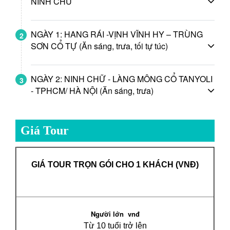
NINH CHỮ
NGÀY 1: HANG RÁI -VỊNH VĨNH HY – TRÙNG
2
SƠN CỔ TỰ (Ăn sáng, trưa, tối tự túc)
NGÀY 2: NINH CHỮ - LÀNG MÔNG CỔ TANYOLI
3
- TPHCM/ HÀ NỘI (Ăn sáng, trưa)
Giá Tour
GIÁ TOUR TRỌN GÓI CHO 1 KHÁCH
(VNĐ)
Người lớn
vnđ
Từ 10 tuổi trở lên