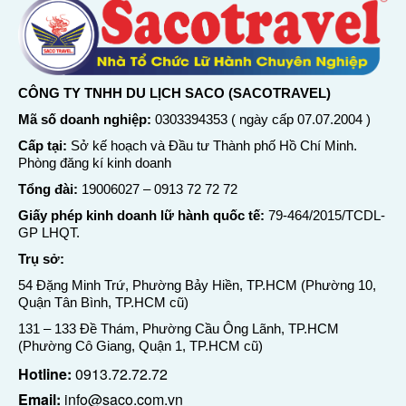
CÔNG TY TNHH DU LỊCH SACO (SACOTRAVEL)
Mã số doanh nghiệp:
0303394353 ( ngày cấp 07.07.2004 )
Cấp tại:
Sở kế hoạch và Đầu tư Thành phố Hồ Chí Minh.
Phòng đăng kí kinh doanh
Tổng đài:
19006027
–
0913 72 72 72
Giấy phép kinh doanh lữ hành quốc tế:
79-464/2015/TCDL-
GP LHQT.
Trụ sở:
54 Đặng Minh Trứ, Phường Bảy Hiền, TP.HCM (Phường 10,
Quận Tân Bình, TP.HCM cũ)
131 – 133 Đề Thám, Phường Cầu Ông Lãnh, TP.HCM
(Phường Cô Giang, Quận 1, TP.HCM cũ)
Hotline:
0913.72.72.72
Email:
info@saco.com.vn