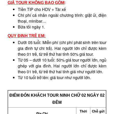
GIÁ TOUR KHÔNG BAO GỒM
:
Tiền TIP cho HDV + Tài xế
Chi phí cá nhân ngoài chương trình: giặt ủi, điện
thoại, minibar…
Bữa tối ngày 1.
QUY ĐỊNH TRẺ EM:
Dưới 05 tuổi: Miễn phí (chi phí phát sinh trên tour
gia đình tự chi trả). Hai người lớn chỉ được kèm
theo 01 trẻ, từ trẻ thứ hai tính 50% giá tour.
Từ 05 – dưới 10 tuổi: 50% giá tour người lớn, ngủ
ghép với gia đình. Hai người lớn chỉ được kèm
theo 01 trẻ, từ trẻ thứ hai tính giá như người lớn.
Từ 10 tuổi trở lên: giá tour như người lớn.
ĐIỂM ĐÓN KHÁCH TOUR NINH CHỮ 02 NGÀY 02
ĐÊM
Thời
Chỗ gửi
Địa Chỉ