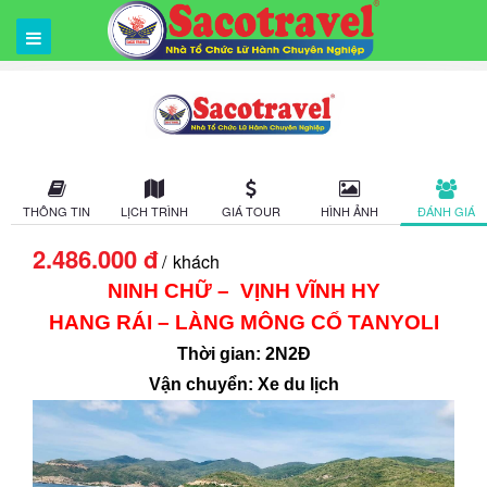
THÔNG TIN
LỊCH TRÌNH
GIÁ TOUR
HÌNH ẢNH
ĐÁNH GIÁ
2.486.000 đ
khách
NINH CHỮ – VỊNH VĨNH HY
HANG
RÁI – LÀNG MÔNG CỔ TANYOLI
Thời gian: 2N2Đ
Vận chuyển: Xe du lịch