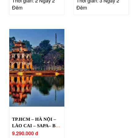
Thời gian: 2 Ngày 2
Thời gian: 3 Ngày 2
Đêm
Đêm
TP.HCM – HÀ NỘI –
LÀO CAI – SAPA– BÁI
ĐÍNH – TRÀNG AN –
9.290.000 đ