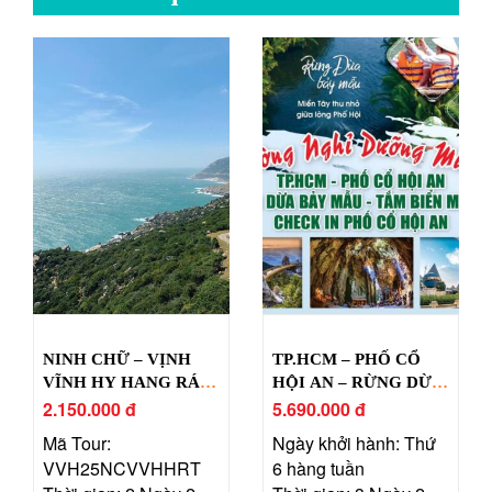
NINH CHỮ – VỊNH
TP.HCM – PHỐ CỔ
VĨNH HY HANG RÁI –
HỘI AN – RỪNG DỪA
LÀNG MÔNG CỔ
2.150.000 đ
BẢY MẪU
5.690.000 đ
TANYOLI
Mã Tour:
Ngày khởi hành: Thứ
VVH25NCVVHHRT
6 hàng tuần