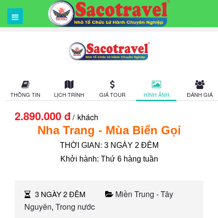
THÔNG TIN
LỊCH TRÌNH
GIÁ TOUR
HÌNH ẢNH
ĐÁNH GIÁ
2.890.000 đ
khách
Nha Trang - Mùa Biển Gọỉ
THỜI GIAN: 3 NGÀY 2 ĐÊM
Khởi hành: Thứ 6 hàng tuần
Miền Trung - Tây
3 NGÀY 2 ĐÊM
Nguyên
,
Trong nước