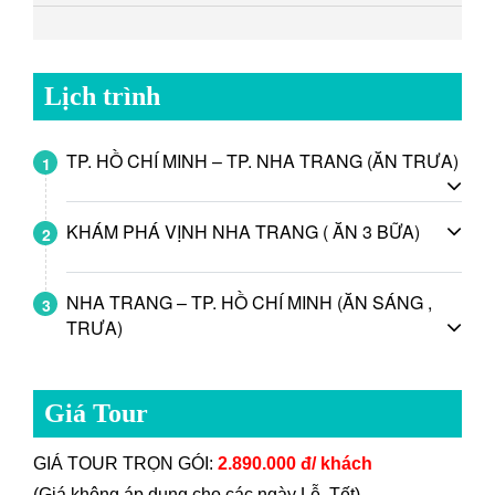
Lịch trình
TP. HỒ CHÍ MINH – TP. NHA TRANG (ĂN TRƯA)
1
KHÁM PHÁ VỊNH NHA TRANG ( ĂN 3 BỮA)
2
NHA TRANG – TP. HỒ CHÍ MINH (ĂN SÁNG ,
3
TRƯA)
Giá Tour
GIÁ TOUR TRỌN GÓI:
2.890.000 đ/ khách
(Giá không áp dụng cho các ngày Lễ, Tết)