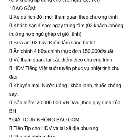
* BAO GỒM:

Xe du lịch đời mới tham quan theo chương trình

Khách sạn 4 sao: ngay trung tâm (02 khách /phòng,
trường hợp ngủ ghép vì giới tính)

Bữa ăn: 02 bữa Điểm tâm sáng buffet

Ăn chính 4 bữa chính thực đơn 150.000đ/suất

Vé tham quan: tại các điểm theo chương trình.

HDV Tiếng Việt suốt tuyến phục vụ nhiệt tình chu
đáo

Khuyến mại: Nước uống , khăn lạnh, thuốc chống
say.

Bảo hiểm: 20.000.000 VND/vụ, theo quy định của
BH
* GIÁ TOUR KHÔNG BAO GỒM:

Tiền Tip cho HDV và tài xế địa phương

Phụ phí phòng đơn