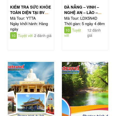
KIỂM TRA SỨC KHỎE
ĐÀ NẴNG – VINH –
TOÀN DIỆN TẠI BV
NGHỆ AN – LÀO –
TÂM ANH HỒ CHÍ
ĐÔNG BẮC THÁI LAN
Mã Tour: YTTA
Mã Tour: LDX5N4D
MINH
| TOUR 5N4Đ
Ngày khởi hành: Hàng
Thời gian: 5 ngày 4 đêm
ngày
10
Tuyệt
12 đánh
vời
giá
10
Tuyệt vời
2 đánh giá