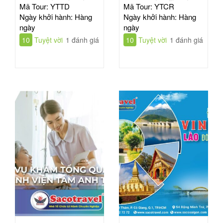
VIỆN TỪ DŨ
VIỆN CHỢ RẪY
Mã Tour: YTTD
Mã Tour: YTCR
Ngày khởi hành: Hàng
Ngày khởi hành: Hàng
ngày
ngày
10
Tuyệt vời
1 đánh giá
10
Tuyệt vời
1 đánh giá