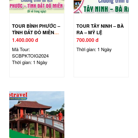
TOUR BÌNH PHƯỚC –
TOUR TÂY NINH – BÀ
TÌNH ĐẤT ĐỎ MIỀN
RA – MỸ LỆ
ĐÔNG
1.400.000 đ
700.000 đ
Mã Tour:
Thời gian: 1 Ngày
SCBPKTOIG2024
Thời gian: 1 Ngày