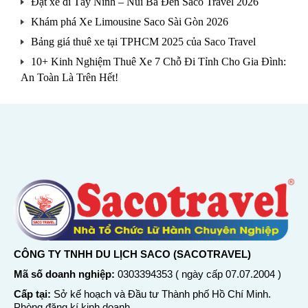
Đặt xe đi Tây Ninh – Núi Bà Đen Saco Travel 2026
Khám phá Xe Limousine Saco Sài Gòn 2026
Bảng giá thuê xe tại TPHCM 2025 của Saco Travel
10+ Kinh Nghiệm Thuê Xe 7 Chỗ Đi Tỉnh Cho Gia Đình:
An Toàn Là Trên Hết!
CÔNG TY TNHH DU LỊCH SACO (SACOTRAVEL)
Mã số doanh nghiệp:
0303394353 ( ngày cấp 07.07.2004 )
Cấp tại:
Sở kế hoạch và Đầu tư Thành phố Hồ Chí Minh.
Phòng đăng kí kinh doanh