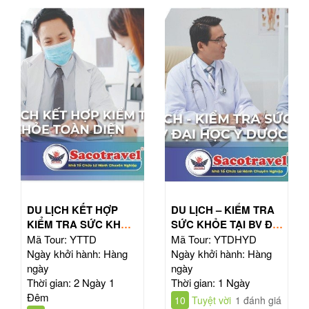
DU LỊCH KẾT HỢP
DU LỊCH – KIỂM TRA
KIỂM TRA SỨC KHỎE
SỨC KHỎE TẠI BV ĐẠI
TOÀN DIỆN
HỌC Y DƯỢC TPHCM
Mã Tour: YTTD
Mã Tour: YTDHYD
Ngày khởi hành: Hàng
Ngày khởi hành: Hàng
ngày
ngày
Thời gian: 2 Ngày 1
Thời gian: 1 Ngày
Đêm
10
Tuyệt vời
1 đánh giá