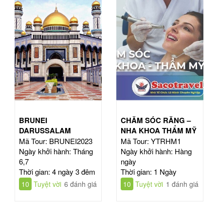
BRUNEI
CHĂM SÓC RĂNG –
DARUSSALAM
NHA KHOA THẨM MỸ
Mã Tour: BRUNEI2023
Mã Tour: YTRHM1
Ngày khởi hành: Tháng
Ngày khởi hành: Hàng
6,7
ngày
Thời gian: 4 ngày 3 đêm
Thời gian: 1 Ngày
10
Tuyệt vời
6 đánh giá
10
Tuyệt vời
1 đánh giá