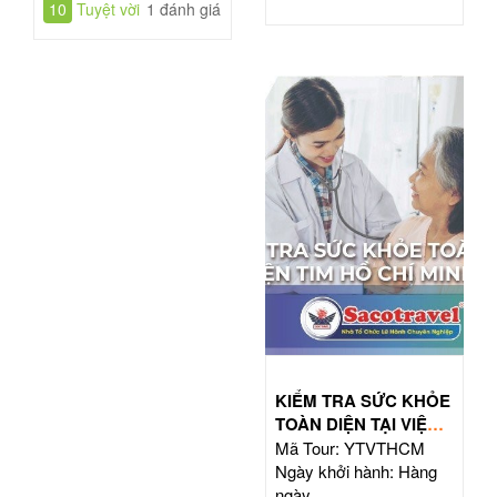
10
Tuyệt vời
1 đánh giá
KIỂM TRA SỨC KHỎE
TOÀN DIỆN TẠI VIỆN
TIM HỒ CHÍ MINH
Mã Tour: YTVTHCM
Ngày khởi hành: Hàng
ngày