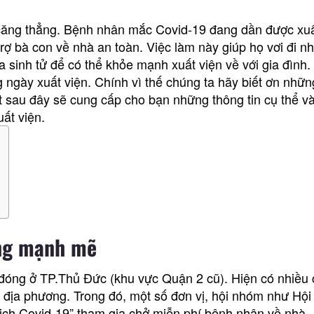
 căng thẳng. Bệnh nhân mắc Covid-19 đang dần được xuấ
rợ bà con về nhà an toàn. Việc làm này giúp họ vơi đi n
ửa sinh tử để có thể khỏe mạnh xuất viện về với gia đình
 ngày xuất viện. Chính vì thế chúng ta hãy biết ơn nhữ
ết sau đây sẽ cung cấp cho bạn những thông tin cụ thể v
ất viện.
ộng mạnh mẽ
9 đóng ở TP.Thủ Đức (khu vực Quận 2 cũ). Hiện có nhiều
 địa phương. Trong đó, một số đơn vị, hội nhóm như Hội 
ch Covid-19” tham gia chở miễn phí bệnh nhân về nhà.