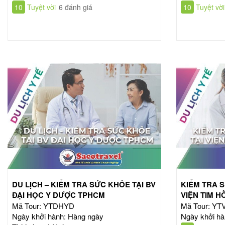
10
Tuyệt vời
6 đánh giá
10
Tuyệt vời
DU LỊCH – KIỂM TRA SỨC KHỎE TẠI BV
KIỂM TRA S
ĐẠI HỌC Y DƯỢC TPHCM
VIỆN TIM H
Mã Tour: YTDHYD
Mã Tour: Y
Ngày khởi hành: Hàng ngày
Ngày khởi hà