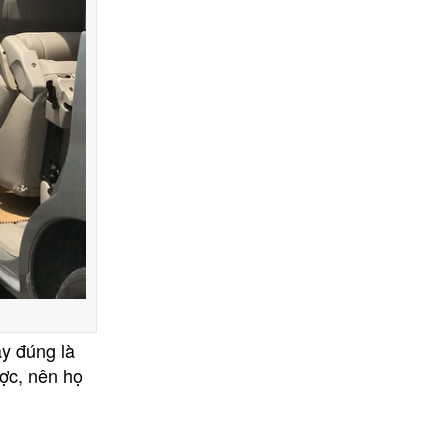
ây đúng là
ược, nên họ