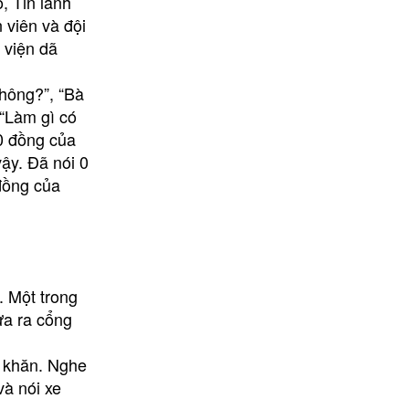
, Tin lành
 viên và đội
 viện dã
không?”, “Bà
 “Làm gì có
 0 đồng của
vậy. Đã nói 0
 đồng của
. Một trong
ừa ra cổng
ó khăn. Nghe
và nói xe