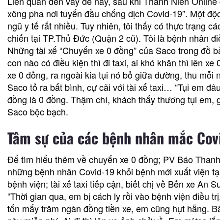
Liên quan đến vấy đề này, sau khi Thanh Niên Online đ
xông pha nơi tuyến đầu chống dịch Covid-19”. Một độc
ngũ y tế rất nhiều. Tuy nhiên, tôi thấy có thực trạng 
chiến tại TP.Thủ Đức (Quận 2 cũ). Tôi là bệnh nhân điề
Những tài xế “Chuyến xe 0 đồng” của Saco trong đồ bả
con nào có điều kiện thì đi taxi, ai khó khăn thì lên x
xe 0 đồng, ra ngoài kia tụi nó bỏ giữa đường, thu mỗi
Saco tỏ ra bất bình, cự cãi với tài xế taxi… “Tụi em đ
đồng là 0 đồng. Thậm chí, khách thấy thương tụi em, g
Saco bộc bạch.
Tâm sự của các bệnh nhân mắc Covi
Để tìm hiểu thêm về chuyến xe 0 đồng; PV Báo Thanh N
những bệnh nhân Covid-19 khỏi bệnh mới xuất viện tại
bệnh viện; tài xế taxi tiếp cận, biết chị về Bến xe An
“Thời gian qua, em bị cách ly rồi vào bệnh viện điều 
tốn mấy trăm ngàn đồng tiền xe, em cũng hụt hẫng. Bất