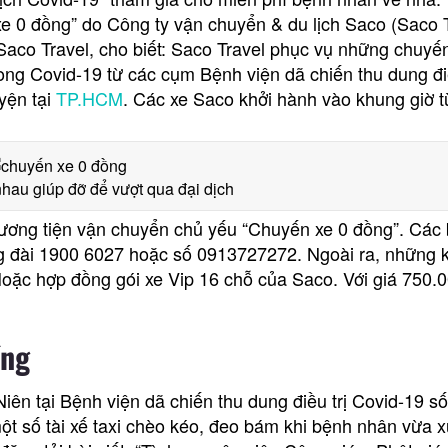
xe 0 đồng” do Công ty vận chuyển & du lịch Saco (Saco T
aco Travel, cho biết: Saco Travel phục vụ những chuyế
ong Covid-19 từ các cụm Bệnh viện dã chiến thu dung điề
yện tại
TP.HCM
. Các xe Saco khởi hành vào khung giờ 
hau giúp đỡ để vượt qua đại dịch
hương tiện vận chuyển chủ yếu “Chuyến xe 0 đồng”. Các
ổng đài 1900 6027 hoặc số 0913727272. Ngoài ra, những 
 Hoặc hợp đồng gói xe Vip 16 chỗ của Saco. Với giá 750.
ồng
ên tại Bệnh viện dã chiến thu dung điều trị Covid-19 số
t số tài xế taxi chèo kéo, đeo bám khi bệnh nhân vừa x