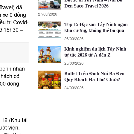
ravel) đã
Đen Saco Travel 2026
n xe 0 đồng
27/03/2026
u trị Covid-
Top 15 Đặc sản Tây Ninh ngon
từ 15h30 –
khó cưỡng, không thể bỏ qua
26/03/2026
Kinh nghiệm du lịch Tây Ninh
tự túc 2026 từ A đến Z
25/03/2026
 bệnh nhân
Buffet Trên Đỉnh Núi Bà Đen
khách có
Quý Khách Đã Thử Chưa?
000 đồng
24/03/2026
 12 (Khu tái
uất viện.