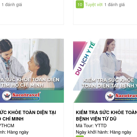
1 đánh giá
10
Tuyệt vời
1 đánh giá
ỨC KHỎE TOÀN DIỆN TẠI
KIỂM TRA SỨC KHỎE TOÀN
Ồ CHÍ MINH
BỆNH VIỆN TỪ DŨ
TVTHCM
Mã Tour: YTTD
nh: Hàng ngày
Ngày khởi hành: Hàng ngày