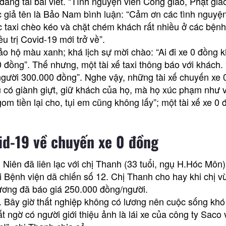
ăng tải bài viết. “Tình nguyện viên Công giáo, Phật giáo
 giả tên là Bảo Nam bình luận: “Cảm ơn các tình nguyện
các taxi chèo kéo và chặt chém khách rất nhiều ở các bệnh
u trị Covid-19 mới trở về”.
o hộ màu xanh; khá lịch sự mời chào: “Ai đi xe 0 đồng 
e 0 đồng”. Thế nhưng, một tài xế taxi thông báo với khách.
 người 300.000 đồng”. Nghe vậy, những tài xế chuyến xe
âu có giành giựt, giữ khách của họ, mà họ xúc phạm như 
om tiền lại cho, tụi em cũng không lấy”; một tài xế xe 0
d-19 về chuyến xe 0 đồng
iên đã liên lạc với chị Thanh (33 tuổi, ngụ H.Hóc Môn)
 Bệnh viện dã chiến số 12. Chị Thanh cho hay khi chị v
 Sương đã báo giá 250.000 đồng/người.
trị. Bây giờ thất nghiệp không có lương nên cuộc sống kh
 ngờ có người giới thiệu ảnh là lái xe của công ty Saco 