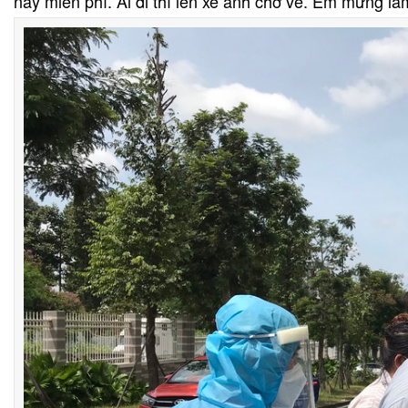
này miễn phí. Ai đi thì lên xe ảnh chở về. Em mừng lắm