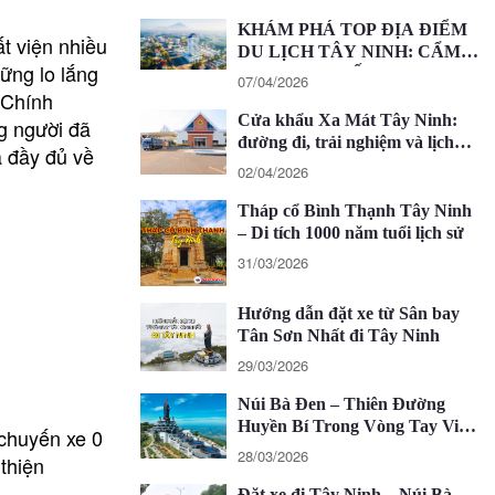
KHÁM PHÁ TOP ĐỊA ĐIỂM
t viện nhiều
DU LỊCH TÂY NINH: CẨM
hững lo lắng
NANG CHI TIẾT 2026
07/04/2026
. Chính
Cửa khẩu Xa Mát Tây Ninh:
ng người đã
đường đi, trải nghiệm và lịch
à đầy đủ về
trình 1 ngày
02/04/2026
Tháp cổ Bình Thạnh Tây Ninh
– Di tích 1000 năm tuổi lịch sử
31/03/2026
Hướng dẫn đặt xe từ Sân bay
Tân Sơn Nhất đi Tây Ninh
29/03/2026
Núi Bà Đen – Thiên Đường
Huyền Bí Trong Vòng Tay Việt
 chuyến xe 0
Nam
28/03/2026
thiện
Đặt xe đi Tây Ninh – Núi Bà