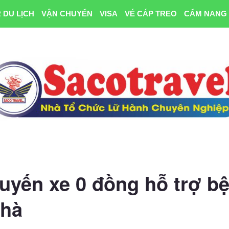
 DU LỊCH
VẬN CHUYỂN
VISA
VÉ CÁP TREO
CẨM NANG 
uyến xe 0 đồng hỗ trợ b
nhà