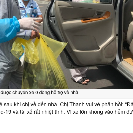
 được chuyến xe 0 đồng hỗ trợ về nhà
hệ sau khi chị về đến nhà. Chị Thanh vui vẻ phản hồi: “Đ
d-19 và tài xế rất nhiệt tình. Vì xe lớn không vào hẻm đ