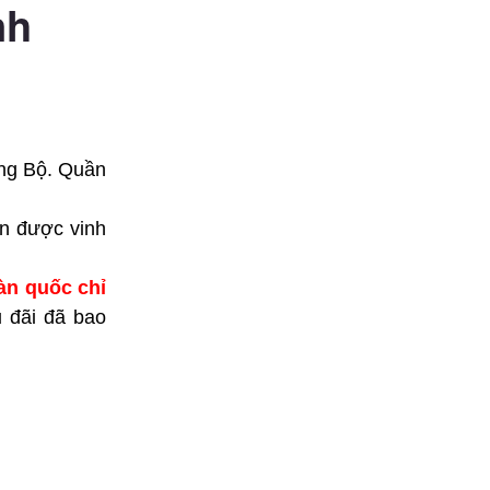
nh
ng Bộ. Quần
ơn được vinh
àn quốc chỉ
u đãi đã bao