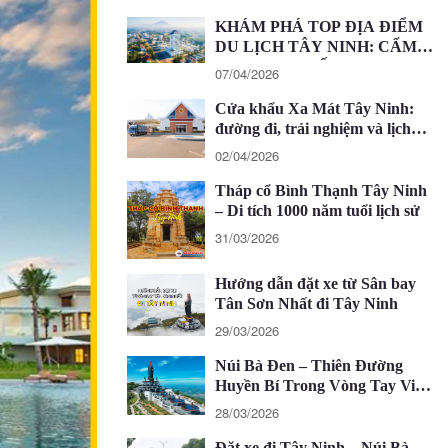
KHÁM PHÁ TOP ĐỊA ĐIỂM
DU LỊCH TÂY NINH: CẨM
NANG CHI TIẾT 2026
07/04/2026
Cửa khẩu Xa Mát Tây Ninh:
đường đi, trải nghiệm và lịch
trình 1 ngày
02/04/2026
Tháp cổ Bình Thạnh Tây Ninh
– Di tích 1000 năm tuổi lịch sử
31/03/2026
Hướng dẫn đặt xe từ Sân bay
Tân Sơn Nhất đi Tây Ninh
29/03/2026
Núi Bà Đen – Thiên Đường
Huyền Bí Trong Vòng Tay Việt
Nam
28/03/2026
Đặt xe đi Tây Ninh – Núi Bà