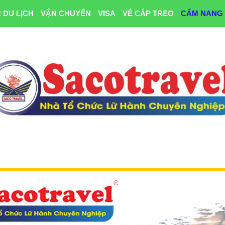
 DU LỊCH
VẬN CHUYỂN
VISA
VÉ CÁP TREO
CẨM NANG 