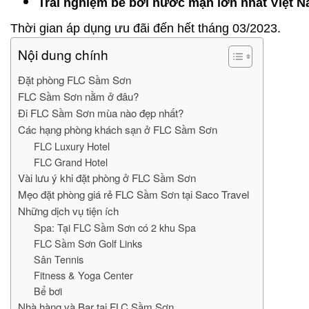
Trải nghiệm bể bơi nước mặn lớn nhất Việt 
Thời gian áp dụng ưu đãi đến hết tháng 03/2023.
Nội dung chính
Đặt phòng FLC Sầm Sơn
FLC Sầm Sơn nằm ở đâu?
Đi FLC Sầm Sơn mùa nào đẹp nhất?
Các hạng phòng khách sạn ở FLC Sầm Sơn
FLC Luxury Hotel
FLC Grand Hotel
Vài lưu ý khi đặt phòng ở FLC Sầm Sơn
Mẹo đặt phòng giá rẻ FLC Sầm Sơn tại Saco Travel
Những dịch vụ tiện ích
Spa: Tại FLC Sầm Sơn có 2 khu Spa
FLC Sầm Sơn Golf Links
Sân Tennis
Fitness & Yoga Center
Bể bơi
Nhà hàng và Bar tại FLC Sầm Sơn