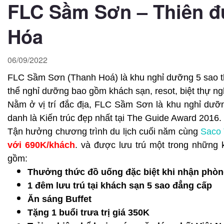
FLC Sầm Sơn – Thiên đ
Hóa
06/09/2022
FLC Sầm Sơn (Thanh Hoá) là khu nghỉ dưỡng 5 sao the
thể nghỉ dưỡng bao gồm khách sạn, resot, biệt thự n
Nằm ở vị trí đắc địa, FLC Sầm Sơn là khu nghỉ dưỡ
danh là Kiến trúc đẹp nhất tại The Guide Award 2016
Tận hưởng chương trình du lịch cuối năm cùng
Saco 
với 690K/khách
. và được lưu trú một trong những 
gồm:
Thưởng thức đồ uống đặc biệt khi nhận phò
1 đêm lưu trú tại khách sạn 5 sao đẳng cấp
Ăn sáng Buffet
Tặng 1 buổi trưa trị giá 350K