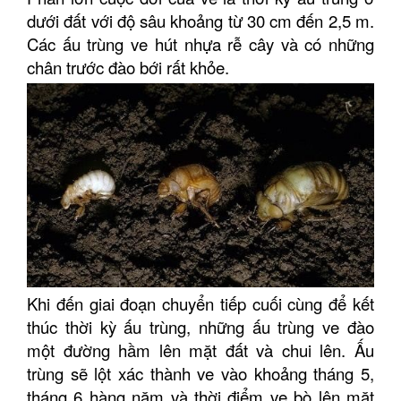
dưới đất với độ sâu khoảng từ 30 cm đến 2,5 m.
Các ấu trùng ve hút nhựa rễ cây và có những
chân trước đào bới rất khỏe.
Khi đến giai đoạn chuyển tiếp cuối cùng để kết
thúc thời kỳ ấu trùng, những ấu trùng ve đào
một đường hầm lên mặt đất và chui lên. Ấu
trùng sẽ lột xác thành ve vào khoảng tháng 5,
tháng 6 hàng năm và thời điểm ve bò lên mặt