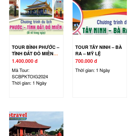
TOUR BÌNH PHƯỚC –
TOUR TÂY NINH – BÀ
TÌNH ĐẤT ĐỎ MIỀN
RA – MỸ LỆ
ĐÔNG
1.400.000 đ
700.000 đ
Mã Tour:
Thời gian: 1 Ngày
SCBPKTOIG2024
Thời gian: 1 Ngày