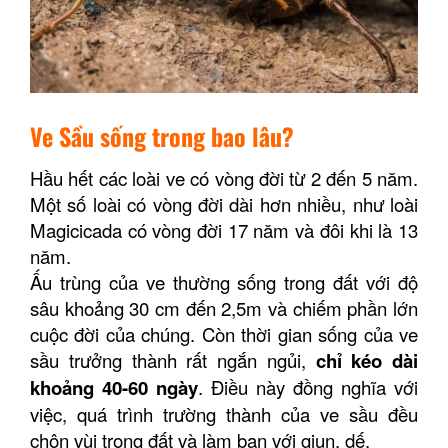
Ve Sầu sống trong bao lâu?
Hầu hết các loài ve có vòng đời từ 2 đến 5 năm.
Một số loài có vòng đời dài hơn nhiều, như loài
Magicicada có vòng đời 17 năm và đôi khi là 13
năm.
Ấu trùng của ve thường sống trong đất với độ
sâu khoảng 30 cm đến 2,5m và chiếm phần lớn
cuộc đời của chúng. Còn thời gian sống của ve
sầu trưởng thành rất ngắn ngủi,
chỉ kéo dài
khoảng 40-60 ngày
. Điều này đồng nghĩa với
việc, quá trình trường thành của ve sầu đều
chôn vùi trong đất và làm bạn với giun, dế.