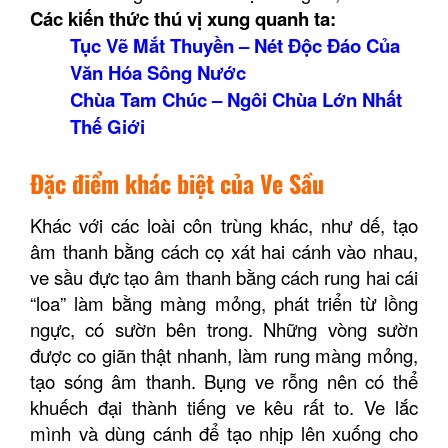
Các kiến thức thú vị xung quanh ta:
Tục Vẽ Mắt Thuyền – Nét Độc Đáo Của
Văn Hóa Sông Nước
Chùa Tam Chúc – Ngôi Chùa Lớn Nhất
Thế Giới
Đặc điểm khác biệt của Ve Sầu
Khác với các loài côn trùng khác, như dế, tạo
âm thanh bằng cách cọ xát hai cánh vào nhau,
ve sầu đực tạo âm thanh bằng cách rung hai cái
“loa” làm bằng màng mỏng, phát triển từ lồng
ngực, có sườn bên trong. Những vòng sườn
được co giãn thật nhanh, làm rung màng mỏng,
tạo sóng âm thanh. Bụng ve rỗng nên có thể
khuếch đại thành tiếng ve kêu rất to. Ve lắc
mình và dùng cánh để tạo nhịp lên xuống cho