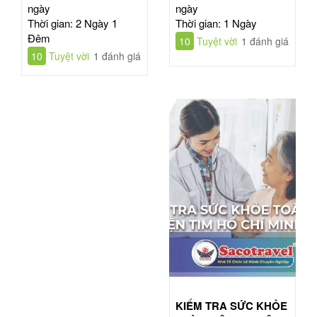
ngày
ngày
Thời gian: 2 Ngày 1
Thời gian: 1 Ngày
Đêm
10
Tuyệt vời
1 đánh giá
10
Tuyệt vời
1 đánh giá
KIỂM TRA SỨC KHỎE