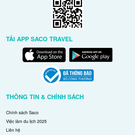
TẢI APP SACO TRAVEL
THÔNG TIN & CHÍNH SÁCH
Chính sách Saco
Việc làm du lịch 2025
Liên hệ