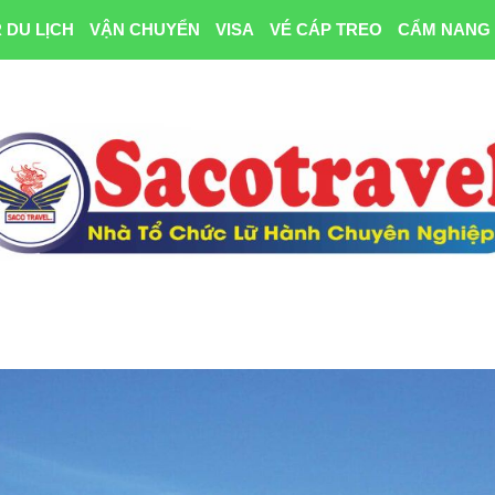
 DU LỊCH
VẬN CHUYỂN
VISA
VÉ CÁP TREO
CẨM NANG 