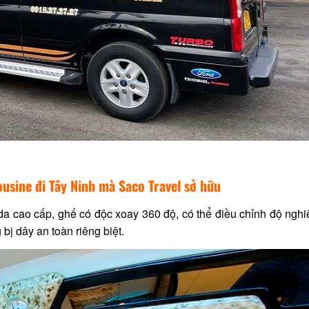
usine đi Tây Ninh mà Saco Travel sở hữu
da cao cấp, ghế có độc xoay 360 độ, có thể điều chỉnh độ nghi
 bị dây an toàn riêng biệt.