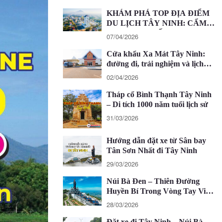
KHÁM PHÁ TOP ĐỊA ĐIỂM
DU LỊCH TÂY NINH: CẨM
NANG CHI TIẾT 2026
07/04/2026
Cửa khẩu Xa Mát Tây Ninh:
đường đi, trải nghiệm và lịch
trình 1 ngày
02/04/2026
Tháp cổ Bình Thạnh Tây Ninh
– Di tích 1000 năm tuổi lịch sử
31/03/2026
Hướng dẫn đặt xe từ Sân bay
Tân Sơn Nhất đi Tây Ninh
29/03/2026
Núi Bà Đen – Thiên Đường
Huyền Bí Trong Vòng Tay Việt
Nam
28/03/2026
Đặt xe đi Tây Ninh – Núi Bà