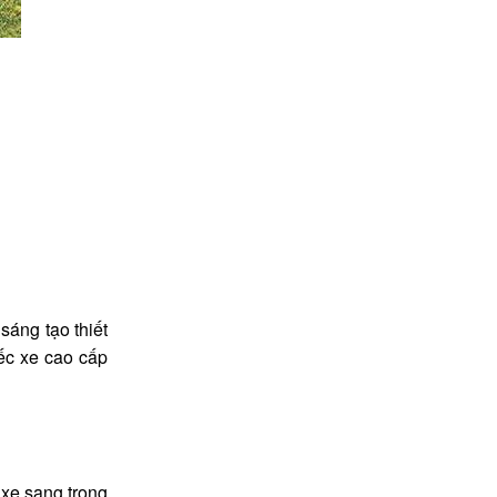
sáng tạo thiết
ếc xe cao cấp
 xe sang trọng