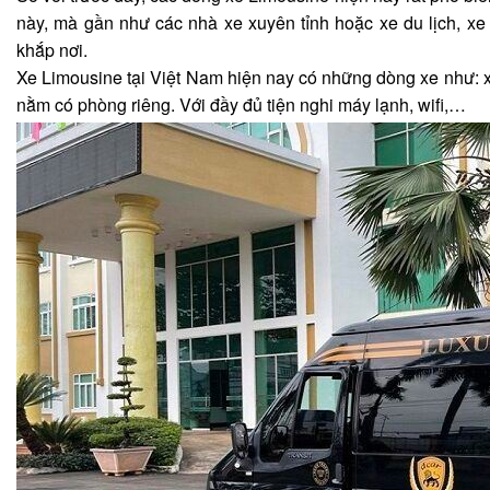
này, mà gần như các nhà xe xuyên tỉnh hoặc xe du lịch, x
khắp nơi.
Xe Limousine tại Việt Nam hiện nay có những dòng xe như: x
nằm có phòng riêng. Với đầy đủ tiện nghi máy lạnh, wifi,…