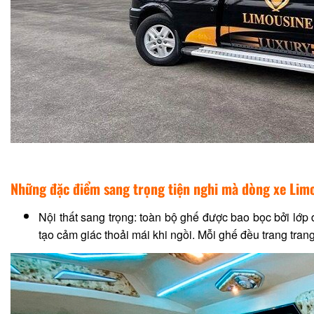
Những đặc điểm sang trọng tiện nghi mà dòng xe Limo
Nội thất sang trọng: toàn bộ ghế được bao bọc bởi lớp 
tạo cảm giác thoải mái khi ngồi. Mỗi ghế đều trang trang