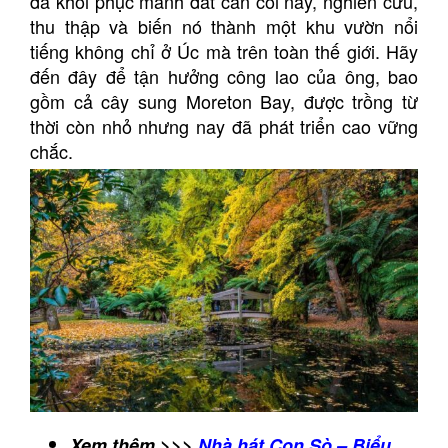
đã khôi phục mảnh đất cằn cỗi này, nghiên cứu,
thu thập và biến nó thành một khu vườn nổi
tiếng không chỉ ở Úc mà trên toàn thế giới. Hãy
đến đây để tận hưởng công lao của ông, bao
gồm cả cây sung Moreton Bay, được trồng từ
thời còn nhỏ nhưng nay đã phát triển cao vững
chắc.
Xem thêm >>>
Nhà hát Con Sò – Biểu