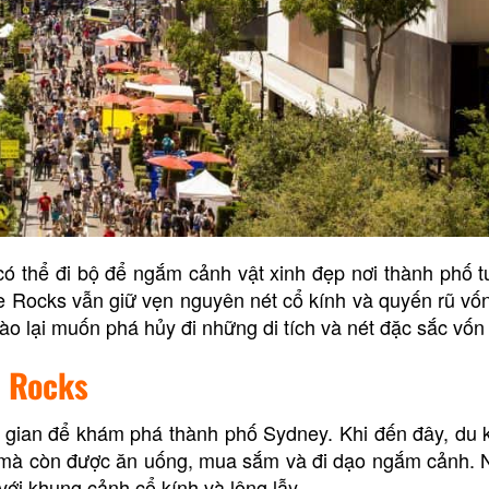
 có thể đi bộ để ngắm cảnh vật xinh đẹp nơi thành phố t
e Rocks vẫn giữ vẹn nguyên nét cổ kính và quyến rũ vố
ào lại muốn phá hủy đi những di tích và nét đặc sắc vốn
e Rocks
 gian để khám phá thành phố Sydney. Khi đến đây, du
á” mà còn được ăn uống, mua sắm và đi dạo ngắm cảnh. 
với khung cảnh cổ kính và lộng lẫy.