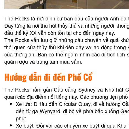
The Rocks là nơi định cư ban đầu của người Anh da 
Đây từng là nơi thu hút thủy thủ và những người khôn
đầu thế kỷ XX vẫn còn tồn tại cho đến ngày nay.
The Rocks vẫn lưu giữ những câu chuyện về quá khứ,
thói quen của thủy thủ khi đến đây và lao động trong
của thời gian. Bạn có thể ngắm nhìn các di tích lịch
quán rượu và trung tâm mua sắm.
Hướng dẫn đi đến Phố Cổ
The Rocks nằm gần Cầu cảng Sydney và Nhà hát Con
quan các địa điểm nổi tiếng này. Các phương tiện phổ
Xe lửa: Đi tàu đến Circular Quay, đi về hướng 
đến từ ga Wynyard, đi bộ về phía bắc xuống Geo
phút.
Xe buýt: Đối với các chuyến xe buýt đi qua Khu