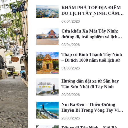
KHÁM PHÁ TOP ĐỊA ĐIỂM
DU LỊCH TÂY NINH: CẨM
NANG CHI TIẾT 2026
07/04/2026
Cửa khẩu Xa Mát Tây Ninh:
đường đi, trải nghiệm và lịch
trình 1 ngày
02/04/2026
Tháp cổ Bình Thạnh Tây Ninh
– Di tích 1000 năm tuổi lịch sử
31/03/2026
Hướng dẫn đặt xe từ Sân bay
Tân Sơn Nhất đi Tây Ninh
29/03/2026
Núi Bà Đen – Thiên Đường
Huyền Bí Trong Vòng Tay Việt
Nam
28/03/2026
Đặt xe đi Tây Ninh – Núi Bà