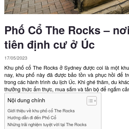
Phố Cổ The Rocks – nơ
tiên định cư ở Úc
17/05/2023
Khu phố cổ The Rocks ở Sydney được coi là một khu 
nay, khu phố này đã được bảo tồn và phục hồi để tr
trong các hành trình du lịch Úc. Khi ghé thăm, du kh
thưởng thức ẩm thực, mua sắm và tản bộ để ngắm cả
Nội dung chính
Giới thiệu về khu phố cổ The Rocks
Hướng dẫn đi đến Phố Cổ
Những trải nghiệm tuyệt vời tại The Rocks