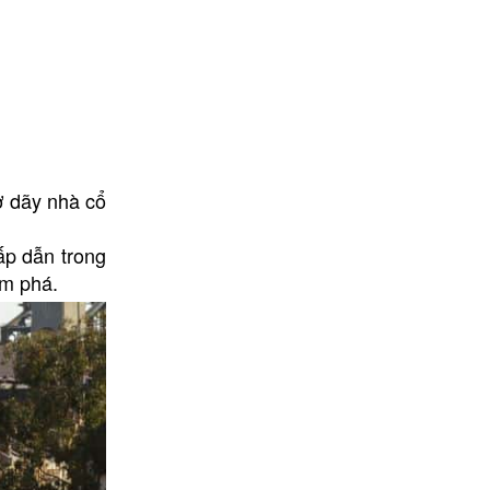
ờ dãy nhà cổ
ấp dẫn trong
ám phá.