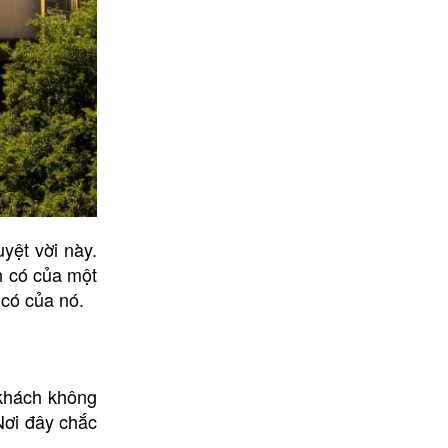
uyệt vời này.
n có của một
 có của nó.
 khách không
Nơi đây chắc