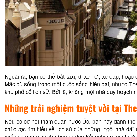
Ngoài ra, bạn có thể bắt taxi, đi xe hơi, xe đạp, hoặc
Mặc dù sống trong một cuộc sống hiện đại, nhưng Th
khu phố cổ lịch sử. Bởi lẽ, không một nhà quy hoạch n
Những trải nghiệm tuyệt vời tại Th
Nếu có cơ hội tham quan nước Úc, bạn hãy dành thời
chỉ được tìm hiểu về lịch sử của những “ngôi nhà đ
chắc sẽ mang lại cho bạn những trải nghiệm tuyệt vời 