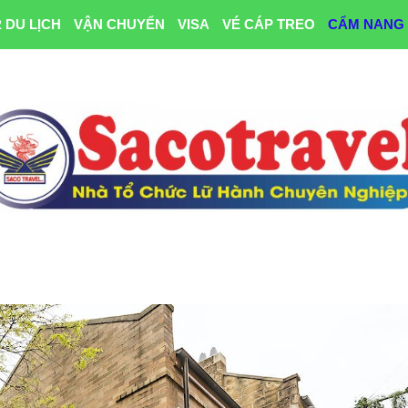
 DU LỊCH
VẬN CHUYỂN
VISA
VÉ CÁP TREO
CẨM NANG 