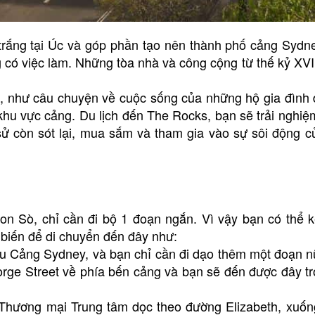
trắng tại Úc và góp phần tạo nên thành phố cảng Sydn
g có việc làm. Những tòa nhà và công cộng từ thế kỷ XVI
 như câu chuyện về cuộc sống của những hộ gia đình đ
 khu vực cảng. Du lịch đến The Rocks, bạn sẽ trải nghiệ
 sử còn sót lại, mua sắm và tham gia vào sự sôi động c
 Sò, chỉ cần đi bộ 1 đoạn ngắn. Vì vậy bạn có thể k
 biến để di chuyển đến đây như:
Cầu Cảng Sydney, và bạn chỉ cần đi dạo thêm một đoạn 
rge Street về phía bến cảng và bạn sẽ đến được đây t
 Thương mại Trung tâm dọc theo đường Elizabeth, xuống