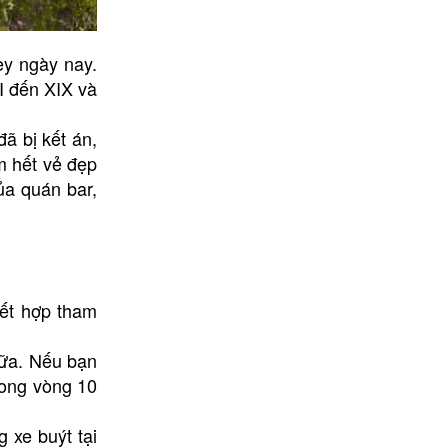
ey ngày nay.
I đến XIX và
ã bị kết án,
m hết vẻ đẹp
ủa quán bar,
ết hợp tham
nữa. Nếu bạn
rong vòng 10
 xe buýt tại