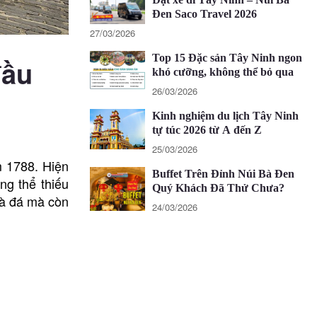
Đen Saco Travel 2026
27/03/2026
Top 15 Đặc sản Tây Ninh ngon
đầu
khó cưỡng, không thể bỏ qua
26/03/2026
Kinh nghiệm du lịch Tây Ninh
tự túc 2026 từ A đến Z
25/03/2026
m 1788. Hiện
Buffet Trên Đỉnh Núi Bà Đen
ng thể thiếu
Quý Khách Đã Thử Chưa?
hà đá mà còn
24/03/2026