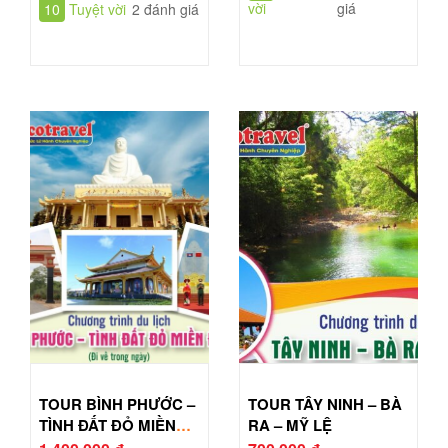
vời
giá
10
Tuyệt vời
2 đánh giá
TOUR BÌNH PHƯỚC –
TOUR TÂY NINH – BÀ
TÌNH ĐẤT ĐỎ MIỀN
RA – MỸ LỆ
ĐÔNG