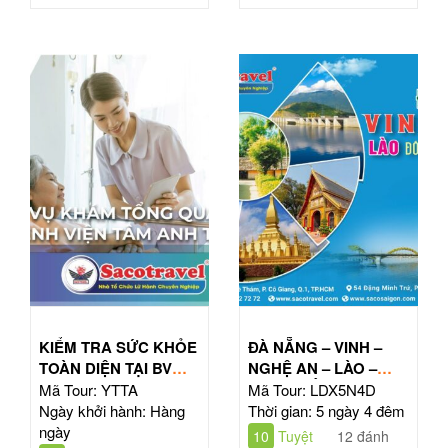
KIỂM TRA SỨC KHỎE
ĐÀ NẴNG – VINH –
TOÀN DIỆN TẠI BV
NGHỆ AN – LÀO –
TÂM ANH HỒ CHÍ
ĐÔNG BẮC THÁI LAN
Mã Tour: YTTA
Mã Tour: LDX5N4D
MINH
| TOUR 5N4Đ
Ngày khởi hành: Hàng
Thời gian: 5 ngày 4 đêm
ngày
10
Tuyệt
12 đánh