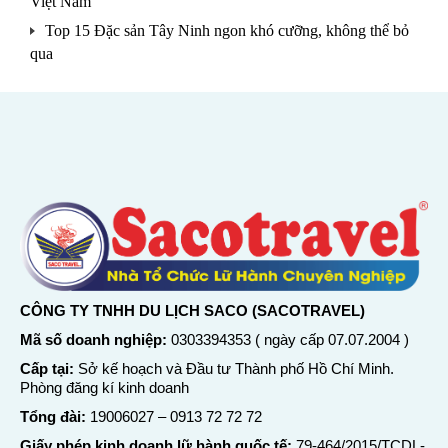
Việt Nam
Top 15 Đặc sản Tây Ninh ngon khó cưỡng, không thể bỏ
qua
CÔNG TY TNHH DU LỊCH SACO (SACOTRAVEL)
Mã số doanh nghiệp:
0303394353 ( ngày cấp 07.07.2004 )
Cấp tại:
Sở kế hoạch và Đầu tư Thành phố Hồ Chí Minh.
Phòng đăng kí kinh doanh
Tổng đài:
19006027
–
0913 72 72 72
Giấy phép kinh doanh lữ hành quốc tế:
79-464/2015/TCDL-