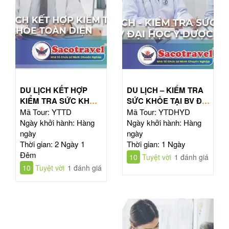
DU LỊCH KẾT HỢP
DU LỊCH – KIỂM TRA
KIỂM TRA SỨC KHỎE
SỨC KHỎE TẠI BV ĐẠI
TOÀN DIỆN
HỌC Y DƯỢC TPHCM
Mã Tour: YTTD
Mã Tour: YTDHYD
Ngày khởi hành: Hàng
Ngày khởi hành: Hàng
ngày
ngày
Thời gian: 2 Ngày 1
Thời gian: 1 Ngày
Đêm
10
Tuyệt vời
1 đánh giá
10
Tuyệt vời
1 đánh giá