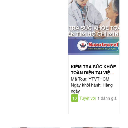
KIỂM TRA SỨC KHỎE
TOÀN DIỆN TẠI VIỆN
TIM HỒ CHÍ MINH
Mã Tour: YTVTHCM
Ngày khởi hành: Hàng
ngày
10
Tuyệt vời
1 đánh giá