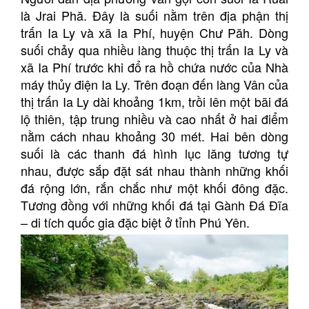
là Jrai Phă. Đây là suối nằm trên địa phận thị
trấn Ia Ly và xã Ia Phí, huyện Chư Păh. Dòng
suối chảy qua nhiều làng thuộc thị trấn Ia Ly và
xã Ia Phí trước khi đổ ra hồ chứa nước của Nhà
máy thủy điện Ia Ly. Trên đoạn đến làng Vân của
thị trấn Ia Ly dài khoảng 1km, trồi lên một bãi đá
lộ thiên, tập trung nhiều và cao nhất ở hai điểm
nằm cách nhau khoảng 30 mét. Hai bên dòng
suối là các thanh đá hình lục lăng tương tự
nhau, được sắp đặt sát nhau thành những khối
đá rộng lớn, rắn chắc như một khối đông đặc.
Tương đồng với những khối đá tại Gành Đá Đĩa
– di tích quốc gia đặc biệt ở tỉnh Phú Yên.