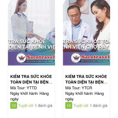
KIỂM TRA SỨC KHỎE
KIỂM TRA SỨC KHỎE
TOÀN DIỆN TẠI BỆNH
TOÀN DIỆN TẠI BỆNH
VIỆN TỪ DŨ
VIỆN CHỢ RẪY
Mã Tour: YTTD
Mã Tour: YTCR
Ngày khởi hành: Hàng
Ngày khởi hành: Hàng
ngày
ngày
10
Tuyệt vời
1 đánh giá
10
Tuyệt vời
1 đánh giá