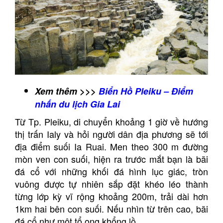
Xem thêm >>>
Biển Hồ Pleiku – Điểm
nhấn du lịch Gia Lai
Từ Tp. Pleiku, di chuyển khoảng 1 giờ về hướng
thị trấn Ialy và hỏi người dân địa phương sẽ tới
địa điểm suối Ia Ruai. Men theo 300 m đường
mòn ven con suối, hiện ra trước mắt bạn là bãi
đá cổ với những khối đá hình lục giác, tròn
vuông được tự nhiên sắp đặt khéo léo thành
từng lớp kỳ vĩ rộng khoảng 200m, trải dài hơn
1km hai bên con suối. Nếu nhìn từ trên cao, bãi
đá cổ như một tổ ong khổng lồ.