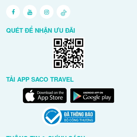
QUÉT ĐỂ NHẬN ƯU ĐÃI
TẢI APP SACO TRAVEL