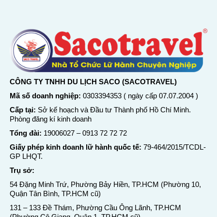
CÔNG TY TNHH DU LỊCH SACO (SACOTRAVEL)
Mã số doanh nghiệp:
0303394353 ( ngày cấp 07.07.2004 )
Cấp tại:
Sở kế hoạch và Đầu tư Thành phố Hồ Chí Minh.
Phòng đăng kí kinh doanh
Tổng đài:
19006027
–
0913 72 72 72
Giấy phép kinh doanh lữ hành quốc tế:
79-464/2015/TCDL-
GP LHQT.
Trụ sở:
54 Đặng Minh Trứ, Phường Bảy Hiền, TP.HCM (Phường 10,
Quận Tân Bình, TP.HCM cũ)
131 – 133 Đề Thám, Phường Cầu Ông Lãnh, TP.HCM
(Phường Cô Giang, Quận 1, TP.HCM cũ)