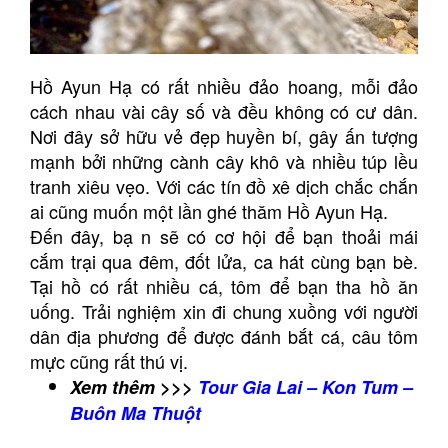
Hồ Ayun Hạ có rất nhiều đảo hoang, mỗi đảo
cách nhau vài cây số và đều không có cư dân.
Nơi đây sở hữu vẻ đẹp huyền bí, gây ấn tượng
mạnh bởi những cành cây khô và nhiều túp lều
tranh xiêu vẹo. Với các tín đồ xê dịch chắc chắn
ai cũng muốn một lần ghé thăm Hồ Ayun Hạ.
Đến đây, bạ n sẽ có cơ hội để bạn thoải mái
cắm trại qua đêm, đốt lửa, ca hát cùng bạn bè.
Tại hồ có rất nhiều cá, tôm để bạn tha hồ ăn
uống. Trải nghiệm xin đi chung xuồng với người
dân địa phương để được đánh bắt cá, câu tôm
mực cũng rất thú vị.
Xem thêm >>>
Tour Gia Lai – Kon Tum –
Buôn Ma Thuột