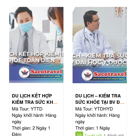
DU LỊCH KẾT HỢP
DU LỊCH – KIỂM TRA
KIỂM TRA SỨC KHỎE
SỨC KHỎE TẠI BV ĐẠI
TOÀN DIỆN
HỌC Y DƯỢC TPHCM
Mã Tour: YTTD
Mã Tour: YTDHYD
Ngày khởi hành: Hàng
Ngày khởi hành: Hàng
ngày
ngày
Thời gian: 2 Ngày 1
Thời gian: 1 Ngày
Đêm
10
Tuyệt vời
1 đánh giá