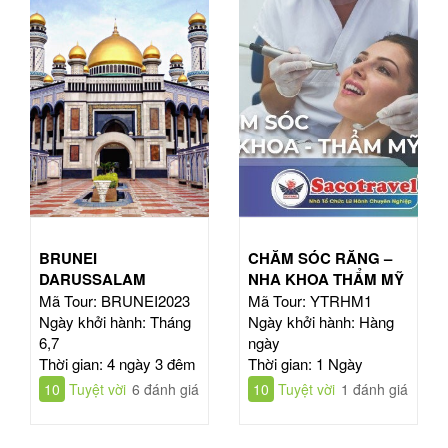
BRUNEI
CHĂM SÓC RĂNG –
DARUSSALAM
NHA KHOA THẨM MỸ
Mã Tour: BRUNEI2023
Mã Tour: YTRHM1
Ngày khởi hành: Tháng
Ngày khởi hành: Hàng
6,7
ngày
Thời gian: 4 ngày 3 đêm
Thời gian: 1 Ngày
10
Tuyệt vời
6 đánh giá
10
Tuyệt vời
1 đánh giá