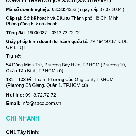
CÔNG TY TNHH DU LỊCH SACO (SACOTRAVEL)
Mã số doanh nghiệp:
0303394353 ( ngày cấp 07.07.2004 )
Cấp tại:
Sở kế hoạch và Đầu tư Thành phố Hồ Chí Minh.
Phòng đăng kí kinh doanh
Tổng đài:
19006027
–
0913 72 72 72
Giấy phép kinh doanh lữ hành quốc tế:
79-464/2015/TCDL-
GP LHQT.
Trụ sở:
54 Đặng Minh Trứ, Phường Bảy Hiền, TP.HCM (Phường 10,
Quận Tân Bình, TP.HCM cũ)
131 – 133 Đề Thám, Phường Cầu Ông Lãnh, TP.HCM
(Phường Cô Giang, Quận 1, TP.HCM cũ)
Hotline:
0913.72.72.72
Email:
info@saco.com.vn
CHI NHÁNH
CN1 Tây Ninh: