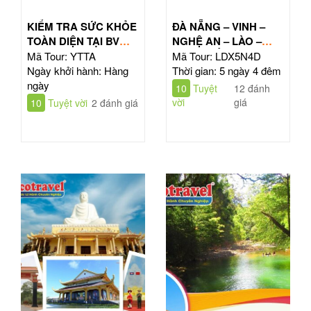
KIỂM TRA SỨC KHỎE
ĐÀ NẴNG – VINH –
TOÀN DIỆN TẠI BV
NGHỆ AN – LÀO –
TÂM ANH HỒ CHÍ
ĐÔNG BẮC THÁI LAN
Mã Tour: YTTA
Mã Tour: LDX5N4D
MINH
| TOUR 5N4Đ
Ngày khởi hành: Hàng
Thời gian: 5 ngày 4 đêm
ngày
10
Tuyệt
12 đánh
vời
giá
10
Tuyệt vời
2 đánh giá