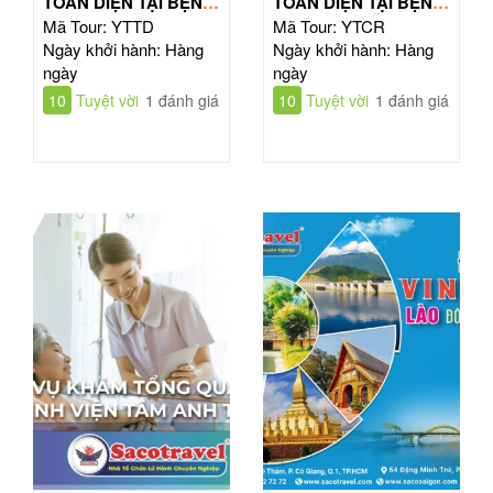
TOÀN DIỆN TẠI BỆNH
TOÀN DIỆN TẠI BỆNH
VIỆN TỪ DŨ
VIỆN CHỢ RẪY
Mã Tour: YTTD
Mã Tour: YTCR
Ngày khởi hành: Hàng
Ngày khởi hành: Hàng
ngày
ngày
10
Tuyệt vời
1 đánh giá
10
Tuyệt vời
1 đánh giá