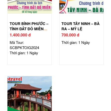
TOUR BÌNH PHƯỚC –
TOUR TÂY NINH – BÀ
TÌNH ĐẤT ĐỎ MIỀN
RA – MỸ LỆ
ĐÔNG
1.400.000 đ
700.000 đ
Mã Tour:
Thời gian: 1 Ngày
SCBPKTOIG2024
Thời gian: 1 Ngày