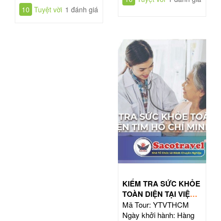
10
Tuyệt vời
1 đánh giá
KIỂM TRA SỨC KHỎE
TOÀN DIỆN TẠI VIỆN
TIM HỒ CHÍ MINH
Mã Tour: YTVTHCM
Ngày khởi hành: Hàng