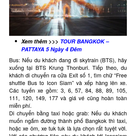
Xem thêm >>>
TOUR BANGKOK –
PATTAYA 5 Ngày 4 Đêm
Bus: Nếu du khách đang đi skytrain (BTS), hãy
xuống tại BTS Krung Thonburi. Tiếp theo, du
khách di chuyển ra cửa Exit số 1, tìm chữ “Free
shuttle Bus to Icon Siam” và xếp hàng lên xe.
Các tuyến xe gồm: 3, 6, 57, 84, 88, 89, 105,
111, 120, 149, 177 và giá vé cũng hoàn toàn
miễn phí.
Di chuyển bằng taxi hoặc grab: Nếu du khách
muốn ngắm đường thành phố Bangkok thì taxi,
hoặc xe ôm, xe tuk tuk là lựa chọn rất tuyệt vời.
Với các phương tiện này du khách tới Iconsiam