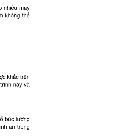
ặp nhiều may
ểm không thể
ược khắc trên
trình này và
số bức tượng
ình an trong