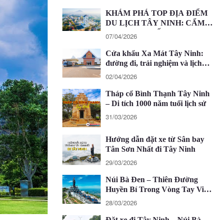
KHÁM PHÁ TOP ĐỊA ĐIỂM
DU LỊCH TÂY NINH: CẨM
NANG CHI TIẾT 2026
07/04/2026
Cửa khẩu Xa Mát Tây Ninh:
đường đi, trải nghiệm và lịch
trình 1 ngày
02/04/2026
Tháp cổ Bình Thạnh Tây Ninh
– Di tích 1000 năm tuổi lịch sử
31/03/2026
Hướng dẫn đặt xe từ Sân bay
Tân Sơn Nhất đi Tây Ninh
29/03/2026
Núi Bà Đen – Thiên Đường
Huyền Bí Trong Vòng Tay Việt
Nam
28/03/2026
Đặt xe đi Tây Ninh – Núi Bà