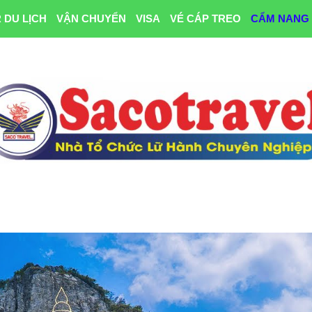
 DU LỊCH
VẬN CHUYỂN
VISA
VÉ CÁP TREO
CẨM NANG 