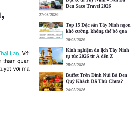
Đen Saco Travel 2026
,
27/03/2026
Top 15 Đặc sản Tây Ninh ngon
khó cưỡng, không thể bỏ qua
26/03/2026
Kinh nghiệm du lịch Tây Ninh
Thái Lan
. Với
tự túc 2026 từ A đến Z
ến tham quan
25/03/2026
tuyệt vời mà
Buffet Trên Đỉnh Núi Bà Đen
Quý Khách Đã Thử Chưa?
24/03/2026