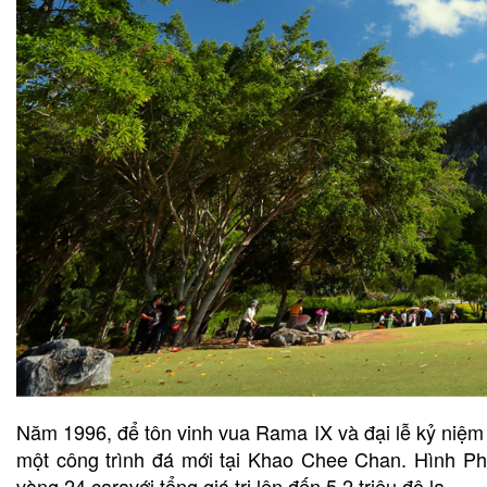
Năm 1996, để tôn vinh vua Rama IX và đại lễ kỷ niệm
một công trình đá mới tại Khao Chee Chan. Hình Ph
vàng 24 caravới tổng giá trị lên đến 5,2 triệu đô la.