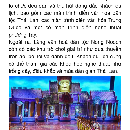
tổ chức đều đặn và thu hút đông đảo khách du
lịch, bao gồm các màn trình diễn văn hóa dân
tộc Thái Lan, các màn trình diễn văn hóa Trung
Quốc và một số màn trình diễn nghệ thuật
phương Tây.
Ngoài ra, Làng văn hoá dân tộc Nong Nooch
còn có các khu trò chơi giải trí như đua thuyền
trên ao, bơi lội và đánh golf. Khách du lịch cũng
có thể tham gia các khóa học nghệ thuật như
trồng cây, điêu khắc và múa dân gian Thái Lan.