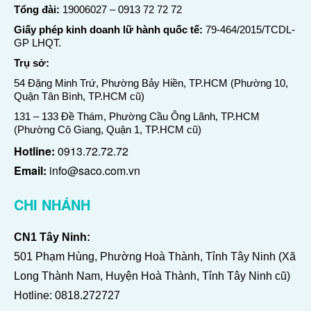
Tổng đài:
19006027
–
0913 72 72 72
Giấy phép kinh doanh lữ hành quốc tế:
79-464/2015/TCDL-
GP LHQT.
Trụ sở:
54 Đặng Minh Trứ, Phường Bảy Hiền, TP.HCM (Phường 10,
Quận Tân Bình, TP.HCM cũ)
131 – 133 Đề Thám, Phường Cầu Ông Lãnh, TP.HCM
(Phường Cô Giang, Quận 1, TP.HCM cũ)
Hotline:
0913.72.72.72
Email:
info@saco.com.vn
CHI NHÁNH
CN1 Tây Ninh:
501 Phạm Hùng, Phường Hoà Thành, Tỉnh Tây Ninh (Xã
Long Thành Nam, Huyện Hoà Thành, Tỉnh Tây Ninh cũ)
Hotline:
0818.272727