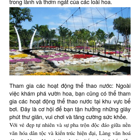
trong lành và thơm ngát của các loài hoa.
Tham gia các hoạt động thể thao nước: Ngoài
việc khám phá vườn hoa, bạn cũng có thể tham
gia các hoạt động thể thao nước tại khu vực bể
bơi. Đây là cơ hội để bạn tận hưởng những giây
phút thư giãn, vui chơi và tăng cường sức khỏe.
Với vẻ đẹp tự nhiên và sự pha trộn độc đáo giữa nền
văn hóa dân tộc và kiến trúc hiện đại, Làng văn hoá