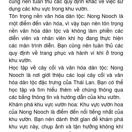
cũng nên tuân thủ các quy định khác về việc sử
dụng các khu vực trong khu vườn.
Tôn trọng nền văn hóa dân tộc: Nong Nooch là
một điểm đến văn hóa, vì vậy bạn nên tôn trọng
nền văn hóa dân tộc và không làm phiền các
diễn viên và nhân viên khi họ đang thực hiện
các màn trình diễn. Bạn cũng nên tuân thủ các
quy định về trang phục và hành vi khi ở trong
khu vườn.
Học tập về cây cối và văn hóa dân tộc: Nong
Nooch là nơi giới thiệu các loại cây cối và văn
hóa dân tộc đặc trưng của Thái Lan. Bạn có thể
học tập và tìm hiểu thêm về chúng thông qua
các bảng thông tin và hướng dẫn của khu vườn.
Khám phá khu vực vườn hoa: Khu vực vườn hoa
của Nong Nooch là điểm đến nổi tiếng nhất của
khu vườn. Bạn nên dành thời gian để khám phá
khu vực này, chụp ảnh và tận hưởng không khí