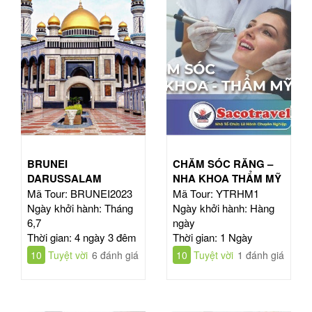
BRUNEI
CHĂM SÓC RĂNG –
DARUSSALAM
NHA KHOA THẨM MỸ
Mã Tour: BRUNEI2023
Mã Tour: YTRHM1
Ngày khởi hành: Tháng
Ngày khởi hành: Hàng
6,7
ngày
Thời gian: 4 ngày 3 đêm
Thời gian: 1 Ngày
10
Tuyệt vời
6 đánh giá
10
Tuyệt vời
1 đánh giá