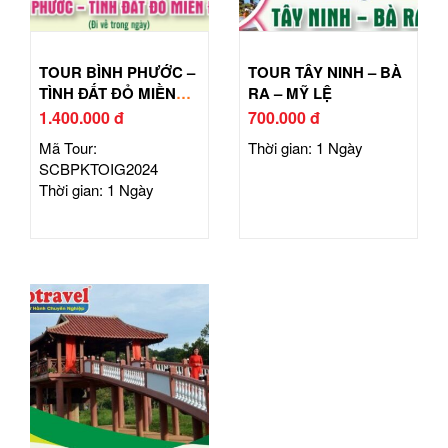
TOUR BÌNH PHƯỚC –
TOUR TÂY NINH – BÀ
TÌNH ĐẤT ĐỎ MIỀN
RA – MỸ LỆ
ĐÔNG
1.400.000 đ
700.000 đ
Mã Tour:
Thời gian: 1 Ngày
SCBPKTOIG2024
Thời gian: 1 Ngày