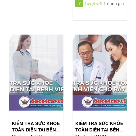
10
Tuyệt vời
1 đánh giá
KIỂM TRA SỨC KHỎE
KIỂM TRA SỨC KHỎE
TOÀN DIỆN TẠI BỆNH
TOÀN DIỆN TẠI BỆNH
VIỆN TỪ DŨ
VIỆN CHỢ RẪY