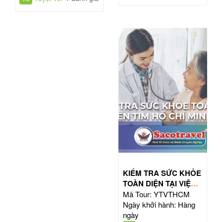
KIỂM TRA SỨC KHỎE
TOÀN DIỆN TẠI VIỆN
TIM HỒ CHÍ MINH
Mã Tour: YTVTHCM
Ngày khởi hành: Hàng
ngày