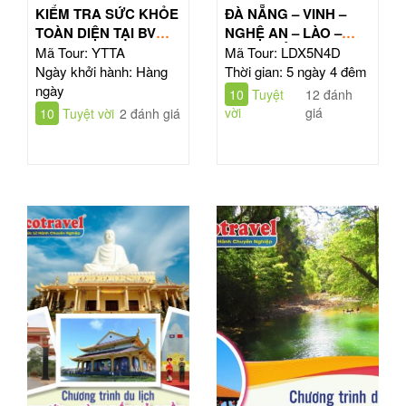
KIỂM TRA SỨC KHỎE
ĐÀ NẴNG – VINH –
TOÀN DIỆN TẠI BV
NGHỆ AN – LÀO –
TÂM ANH HỒ CHÍ
ĐÔNG BẮC THÁI LAN
Mã Tour: YTTA
Mã Tour: LDX5N4D
MINH
| TOUR 5N4Đ
Ngày khởi hành: Hàng
Thời gian: 5 ngày 4 đêm
ngày
10
Tuyệt
12 đánh
vời
giá
10
Tuyệt vời
2 đánh giá