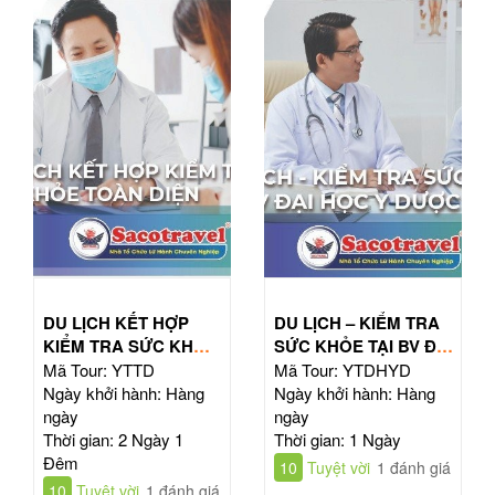
DU LỊCH KẾT HỢP
DU LỊCH – KIỂM TRA
KIỂM TRA SỨC KHỎE
SỨC KHỎE TẠI BV ĐẠI
TOÀN DIỆN
HỌC Y DƯỢC TPHCM
Mã Tour: YTTD
Mã Tour: YTDHYD
Ngày khởi hành: Hàng
Ngày khởi hành: Hàng
ngày
ngày
Thời gian: 2 Ngày 1
Thời gian: 1 Ngày
Đêm
10
Tuyệt vời
1 đánh giá
10
Tuyệt vời
1 đánh giá