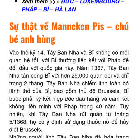
Xem thêm >>>
ĐỨC – LUXEMBOURG –
PHÁP – BỈ – HÀ LAN
Sự thật về Manneken Pis – chú
bé anh hùng
Vào thế kỷ 14, Tây Ban Nha và Bỉ không có mối
quan hệ tốt, với Bỉ thường liên kết với Pháp để
đối đầu với quốc gia này. Năm 1367, Tây Ban
Nha tấn công Bỉ với hơn 25.000 quân đội và chỉ
trong 2 tháng, Tây Ban Nha chiếm lĩnh toàn bộ
lãnh thổ của Bỉ, bao gồm thủ đô Brussels. Bỉ
buộc phải ký kết hiệp ước đầu hàng và cam kết
không liên minh với Pháp trong 40 năm. Tuy
nhiên, khi Tây Ban Nha rút quân từ tháng
5/1368, họ có ý định sử dụng thuốc nổ để hủy
diệt Brussels.
Những người lính Tây Ban Nha đã hóa trang