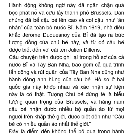
Hành động không ngờ này đã ngăn chặn quả
bộc phát nổ và cứu lấy thành phố Brussels. Dân
chúng đã bế cậu bé lên cao và coi cậu như “ân
nhân” của toàn bộ nước Bỉ. Năm 1619, nhà điêu
khắc Jérome Duquesnoy của Bỉ đã tạo ra bức
tượng đồng của chú bé này, và từ đó cậu bé
được biết đến với cái tên Julien Dillens.
Câu chuyện trên được ghi lại trong hồ sơ của cả
nước Bỉ và Tây Ban Nha, bao gồm cả quá trình
tấn công và rút quân của Tây Ban Nha cũng như
hành động anh hùng của cậu bé. Hồ sơ ở hai
quốc gia này khớp nhau và xác nhận sự kiện
này là có thật. Tượng Chú bé đứng tè là biểu
tượng quan trọng của Brussels, và hàng năm
cậu bé nhận được nhiều bộ quần áo từ mọi
người trên khắp thế giới, được biết đến như “Cậu
bé có nhiều quần áo nhất thế giới.”
Đây là điểm đến không thể bỏ qua trong hành