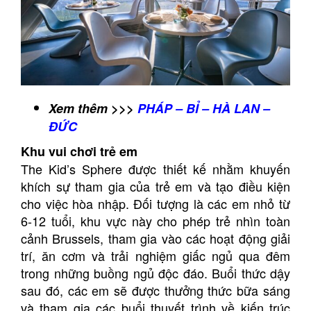
Xem thêm >>>
PHÁP – BỈ – HÀ LAN –
ĐỨC
Khu vui chơi trẻ em
The Kid’s Sphere được thiết kế nhằm khuyến
khích sự tham gia của trẻ em và tạo điều kiện
cho việc hòa nhập. Đối tượng là các em nhỏ từ
6-12 tuổi, khu vực này cho phép trẻ nhìn toàn
cảnh Brussels, tham gia vào các hoạt động giải
trí, ăn cơm và trải nghiệm giấc ngủ qua đêm
trong những buồng ngủ độc đáo. Buổi thức dậy
sau đó, các em sẽ được thưởng thức bữa sáng
và tham gia các buổi thuyết trình về kiến trúc