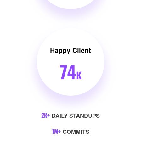
Happy Client
74
K
2
K+
DAILY STANDUPS
1
M+
COMMITS