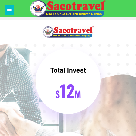
Total Invest
12
S
M