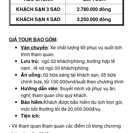
KHÁCH SẠN
3
SAO
2
.78
0
.000 đồng
KHÁCH SẠN
4
SAO
3
.25
0
.000 đồng
GIÁ TOUR BAO GỒM
:
Vận chuyển
: Xe chất lượng tốt phục vụ suốt lịch
trình tham quan.
Lưu trú:
ngủ 02 khách/phòng, trường hợp lẻ
nam , lẻ nữ ngủ 03 khách/phòng
Ăn uống:
02 bữa sáng tại khách sạn, 05 bữa
chính trưa, tối 130.000vnd/suất theo chương trình
Hướng dẫn viên
: thuyết minh và phục vụ ăn,
nghỉ, tham quan cho quý khách.
Bảo hiểm:
Khách được bảo hiểm du lịch trọn gói,
mức bồi thường tối đa 20.000.000đ/vụ.
Tiện ích
:
-
Vé tham quan tham quan các điểm có trong chương