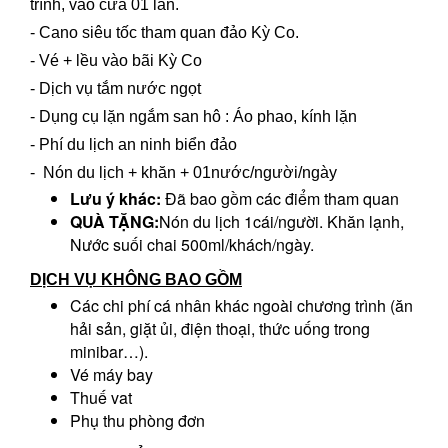
trình, vào cửa 01 lần.
- Cano siêu tốc tham quan đảo Kỳ Co.
- Vé + lều vào bãi Kỳ Co
- Dịch vụ tắm nước ngọt
- Dụng cụ lặn ngắm san hô : Áo phao, kính lặn
- Phí du lịch an ninh biển đảo
- Nón du lịch + khăn + 01nước/người/ngày
Lưu ý khác:
Đã bao gồm các điểm tham quan
QUÀ TẶNG:
Nón du lịch 1cái/người. Khăn lạnh,
Nước suối chai 500ml/khách/ngày.
DỊCH VỤ KHÔNG BAO GỒM
Các chi phí cá nhân khác ngoài chương trình (ăn
hải sản, giặt ủi, điện thoại, thức uống trong
minibar…).
Vé máy bay
Thuế vat
Phụ thu phòng đơn