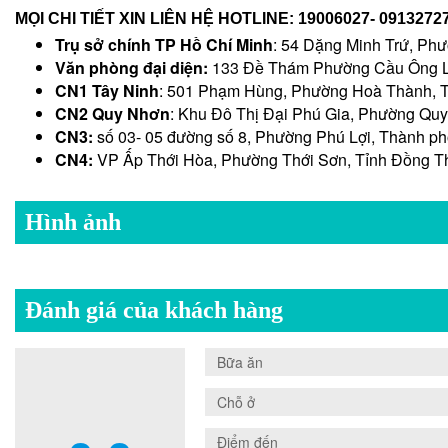
MỌI CHI TIẾT XIN LIÊN HỆ HOTLINE: 19006027- 0913272
Trụ sở chính TP Hồ Chí Minh
: 54 Dặng Minh Trứ, Ph
Văn phòng đại diện:
133 Đề Thám Phường Cầu Ông L
CN1 Tây Ninh
: 501 Phạm Hùng, Phường Hoà Thành, T
CN2 Quy Nhơn
: Khu Đô Thị Đại Phú Gia, Phường Quy
CN3:
số 03- 05 đường số 8, Phường Phú Lợi, Thành p
CN4:
VP Ấp Thới Hòa, Phường Thới Sơn, Tỉnh Đồng T
Hình ảnh
Đánh giá của khách hàng
0.0
Bữa ăn
0.0
Chỗ ở
0.0
Điểm đến