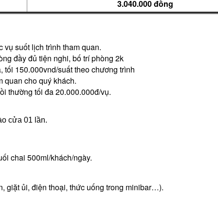
3
.
040
.000 đồng
c vụ suốt lịch trình tham quan.
g đầy đủ tiện nghi, bố trí phòng 2k
, tối 150.000vnd/suất theo chương trình
am quan cho quý khách.
ồi thường tối đa 20.000.000đ/vụ.
ào cửa 01 lần.
uối chai 500ml/khách/ngày.
 giặt ủi, điện thoại, thức uống trong minibar…).