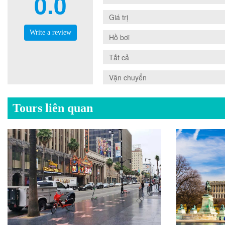
0.0
0.0
Giá trị
Write a review
0.0
Hồ bơi
0.0
Tất cả
0.0
Vận chuyển
Tours liên quan