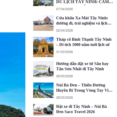
DU LỊCH TÂY NINH: CẨM
NANG CHI TIẾT 2026
07/04/2026
Cửa khẩu Xa Mát Tây Ninh:
đường đi, trải nghiệm và lịch
trình 1 ngày
02/04/2026
Tháp cổ Bình Thạnh Tây Ninh
– Di tích 1000 năm tuổi lịch sử
31/03/2026
Hướng dẫn đặt xe từ Sân bay
Tân Sơn Nhất đi Tây Ninh
29/03/2026
Núi Bà Đen – Thiên Đường
Huyền Bí Trong Vòng Tay Việt
Nam
28/03/2026
Đặt xe đi Tây Ninh – Núi Bà
Đen Saco Travel 2026