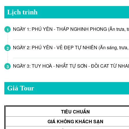
Lịch trình
NGÀY 1: PHÚ YÊN - THÁP NGHINH PHONG (Ăn trưa, tố
1
NGÀY 2: PHÚ YÊN - VẺ ĐẸP TỰ NHIÊN (Ăn sáng, trưa, 
2
NGÀY 3: TUY HOÀ - NHẤT TỰ SƠN - ĐỒI CAT TỪ NHAM (Ă
3
Giá Tour
TIÊU CHUẨN
GIÁ KHÔNG KHÁCH SẠN