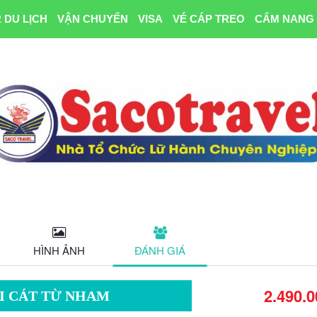
 DU LỊCH
VẬN CHUYỂN
VISA
VÉ CÁP TREO
CẨM NANG 
HÌNH ẢNH
ĐÁNH GIÁ
2.490.0
ỒI CÁT TỪ NHAM