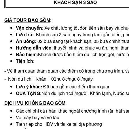
KHÁCH SẠN
3
SAO
GIÁ TOUR BAO GỒM
:
Vận chuyển
: Xe chất lượng tốt đón tiễn sân bay và phụ
Lưu trú:
Khách sạn 3 sao ngay trung tâm gần biển, phòn
Ăn uống:
02 bữa sáng tại khách sạn, 05 bữa chính trưa
Hướng dẫn viên
: thuyết minh và phục vụ ăn, nghỉ, th
Bảo hiểm:
Khách được bảo hiểm du lịch trọn gói, mức b
Tiện ích
:
-
Vé tham quan tham quan các điểm có trong chương trình, v
- Nón du lịch + khăn + 01nước/người/ngày
Lưu ý khác:
Đã bao gồm các điểm tham quan
QUÀ TẶNG:
Nón du lịch 1cái/người. Khăn lạnh, Nước s
DỊCH VỤ KHÔNG BAO GỒM
Các chi phí cá nhân khác ngoài chương trình (ăn hải sản,
Vé máy bay và vé tàu
Tiền tiếp cho HDV và tài xế tại địa phương