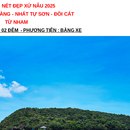
 NÉT ĐẸP XỨ NẪU 2025
ÀNG - NHẤT TỰ SƠN - ĐỒI CÁT
TỪ NHAM
Y 02 ĐÊM - PHƯƠNG TIỆN : BẰNG XE