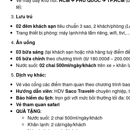
Vé máy bay khứ hồi:
HCM
✈ PH
Ú QUỐC
✈ TP.HCM
(đ
tế).
Lưu trú
0
2 đêm khách sạn
tiêu chuẩn 3 sao, 2 khách/phòng
(L
Trang thiết bị phòng: máy lạnh/nhà tắm riêng, wifi, tivi
Ăn uống
0
3 bữa sáng
(tại khách sạn hoặc nhà hàng tuỳ điểm đế
0
5 bữa chính
theo chương trình (từ 180.000đ – 200.000đ
Nước suối:
02 chai 500ml/ngày/khách
trên xe + khăn l
Dịch vụ khác:
Vé vào cổng các điểm tham quan theo chương trình ba
Hướng dẫn viên
: HDV
Saco Travel®
chuyên nghiệp, t
Bảo hiểm du lịch
: trọn gói với mức bồi thường tối đa: 
Vé
tham quan safari
QUÀ TẶNG
:
Nước suối: 2 chai 500ml/ngày/khách
Khăn lạnh: 2 cái/ngày/khách