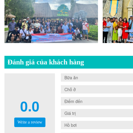
Đánh giá của khách hàng
0.0
Bữa ăn
0.0
Chỗ ở
0.0
0.0
Điểm đến
0.0
Giá trị
Write a review
0.0
Hồ bơi