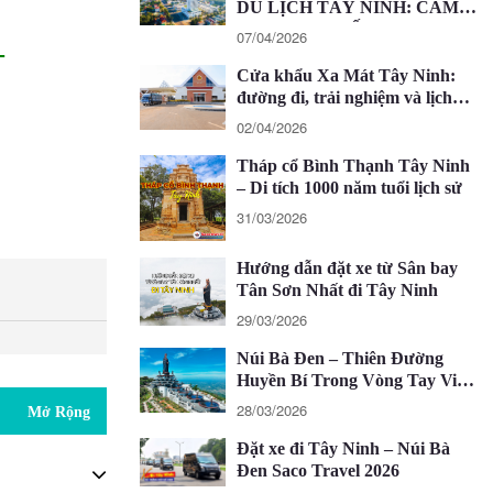
DU LỊCH TÂY NINH: CẨM
NANG CHI TIẾT 2026
07/04/2026
–
Cửa khẩu Xa Mát Tây Ninh:
đường đi, trải nghiệm và lịch
trình 1 ngày
02/04/2026
Tháp cổ Bình Thạnh Tây Ninh
– Di tích 1000 năm tuổi lịch sử
31/03/2026
Hướng dẫn đặt xe từ Sân bay
Tân Sơn Nhất đi Tây Ninh
29/03/2026
Núi Bà Đen – Thiên Đường
Huyền Bí Trong Vòng Tay Việt
Nam
28/03/2026
Mở Rộng
Đặt xe đi Tây Ninh – Núi Bà
Đen Saco Travel 2026