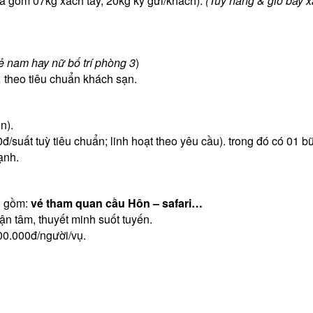
ã gồm 07kg xách tay, 20kg ký gửi/khách).
(Tuỳ hãng & giờ bay 
ẻ nam hay nữ bố trí phòng 3
)
,… theo tiêu chuẩn khách sạn.
n).
/suất tuỳ tiêu chuẩn; linh hoạt theo yêu cầu). trong đó có 01 b
ạnh.
o gồm:
vé tham quan cầu Hôn – safari…
ận tâm, thuyết minh suốt tuyến.
000.000đ/người/vụ.