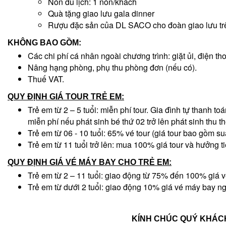
Nón du lịch: 1 nón/khách
Quà tặng giao lưu gala dinner
Rượu đặc sản của DL SACO cho đoàn giao lưu tr
KHÔNG BAO GỒM:
Các chi phí cá nhân ngoài chương trình: giặt ủi, điện th
Nâng hạng phòng, phụ thu phòng đơn (nếu có).
Thuế VAT.
QUY ĐỊNH GIÁ TOUR TRẺ EM:
Trẻ em từ 2 – 5 tuổi: miễn phí tour. Gia đình tự thanh t
miễn phí nếu phát sinh bé thứ 02 trở lên phát sinh thu 
Trẻ em từ 06 - 10 tuổi: 65% vé tour (giá tour bao gồm
Trẻ em từ 11 tuổi trở lên: mua 100% giá tour và hưởng 
QUY ĐỊNH GIÁ VÉ MÁY BAY CHO TRẺ EM:
Trẻ em từ 2 – 11 tuổi: giao động từ 75% đến 100% giá v
Trẻ em từ dưới 2 tuổi: giao động 10% giá vé máy bay ng
KÍNH CHÚC QUÝ KHÁC