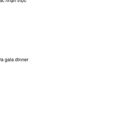
xác nhận thực
ữa gala dinner