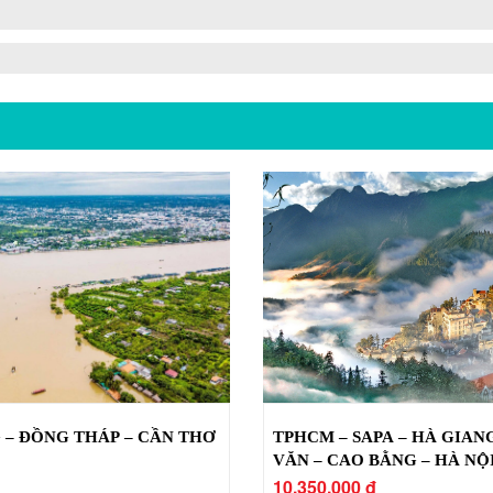
 – ĐỒNG THÁP – CẦN THƠ
TPHCM – SAPA – HÀ GIAN
VĂN – CAO BẰNG – HÀ NỘ
10.350.000 đ