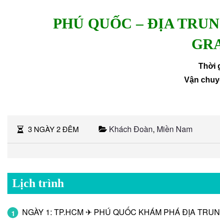
PHÚ QUỐC
– ĐỊA TRUN
GR
Thời 
Vận chuy
Khách Đoàn
,
Miền Nam
3 NGÀY 2 ĐÊM
Lịch trình
NGÀY 1: TP.HCM ✈ PHÚ QUỐC KHÁM PHÁ ĐỊA TRUNG HẢ
1