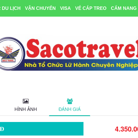
 DU LỊCH
VẬN CHUYỂN
VISA
VÉ CÁP TREO
CẨM NANG 
HÌNH ẢNH
ĐÁNH GIÁ
4.350.0
2Đ