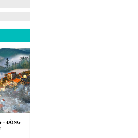
G – ĐỒNG
I