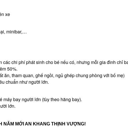
ên xe
oại, minibar,…
oán các chi phí phát sinh cho bé nếu có, nhưng mỗi gia đình chỉ
thêm 50%.
 suất ăn, tham quan, ghế ngồi, ngủ ghép chung phòng với bố mẹ)
tiêu chuẩn như người lớn.
é máy bay người lớn (tùy theo hãng bay).
ười lớn.
H NĂM MỚI AN KHANG THỊNH VƯỢNG!