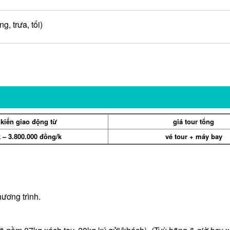
trưa, tối)
 kiến
giao động từ
giá tour tổng
k
– 3.800.000 đồng/k
vé
tour + máy bay
hương trình.