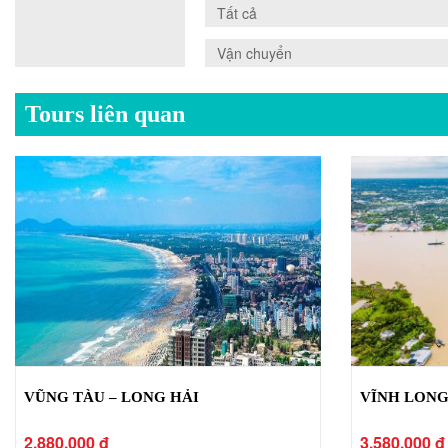
0.0
Tất cả
0.0
Vận chuyển
Tours liên quan
VŨNG TÀU – LONG HẢI
VĨNH LONG
2.880.000 đ
3.580.000 đ