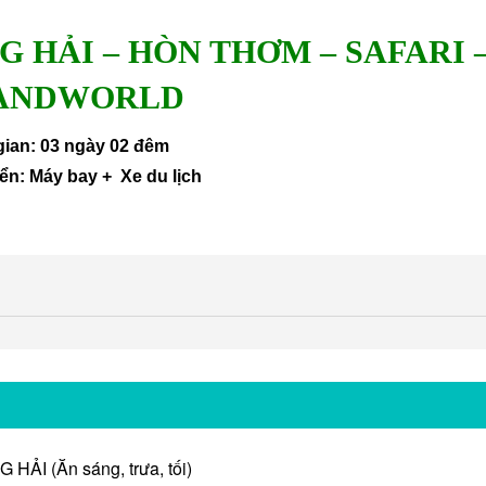
G HẢI
– HÒN THƠM – SAFARI 
ANDWORLD
gian:
03 ngày 02 đêm
ển:
Máy bay +
Xe du lịch
I (Ăn sáng, trưa, tối)