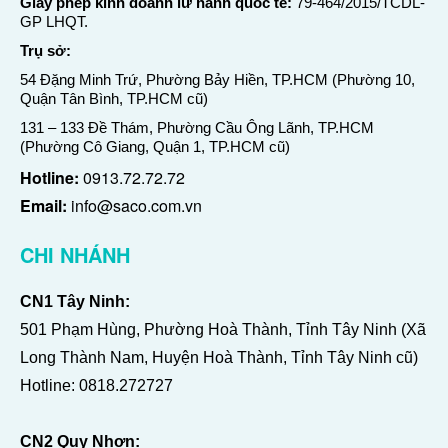
Giấy phép kinh doanh lữ hành quốc tế:
79-464/2015/TCDL-
GP LHQT.
Trụ sở:
54 Đặng Minh Trứ, Phường Bảy Hiền, TP.HCM (Phường 10,
Quận Tân Bình, TP.HCM cũ)
131 – 133 Đề Thám, Phường Cầu Ông Lãnh, TP.HCM
(Phường Cô Giang, Quận 1, TP.HCM cũ)
Hotline:
0913.72.72.72
Email:
info@saco.com.vn
CHI NHÁNH
CN1 Tây Ninh:
501 Phạm Hùng, Phường Hoà Thành, Tỉnh Tây Ninh (Xã
Long Thành Nam, Huyện Hoà Thành, Tỉnh Tây Ninh cũ)
Hotline:
0818.272727
CN2 Quy Nhơn: