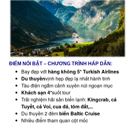
ĐIỂM NỔI BẬT – CHƯƠNG TRÌNH HẤP DẪN:
Bay đẹp với
hàng không 5* Turkish Airlines
Du thuyền
vịnh hẹp đẹp lạ nhất hành tinh
Tàu điện ngắm cảnh xuyên núi ngoạn mục
Khách sạn 4*
suốt tour
Trải nghiệm hải sản biển lạnh:
Kingcrab, cá
Tuyết, cá Voi, cua đá, tôm đất,...
Du thuyền 2 đêm
biển Baltic Cruise
Nhiều điểm tham quan cột mốc