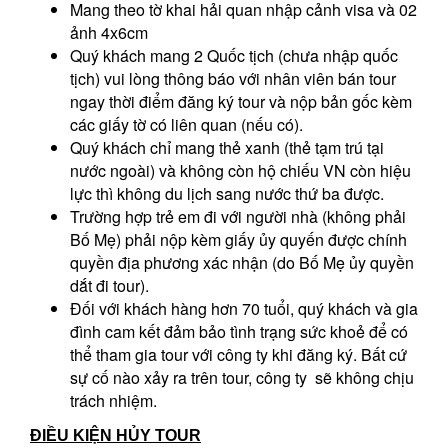
Mang theo tờ khai hải quan nhập cảnh visa và 02
ảnh 4x6cm
Quý khách mang 2 Quốc tịch (chưa nhập quốc
tịch) vui lòng thông báo với nhân viên bán tour
ngay thời điểm đăng ký tour và nộp bản gốc kèm
các giấy tờ có liên quan (nếu có).
Quý khách chỉ mang thẻ xanh (thẻ tạm trú tại
nước ngoài) và không còn hộ chiếu VN còn hiệu
lực thì không du lịch sang nước thứ ba được.
Trường hợp trẻ em đi với người nhà (không phải
Bố Mẹ) phải nộp kèm giấy ủy quyến được chính
quyền địa phương xác nhận (do Bố Mẹ ủy quyền
dắt đi tour).
Đối với khách hàng hơn 70 tuổi, quý khách và gia
đình cam kết đảm bảo tình trạng sức khoẻ để có
thể tham gia tour với công ty khi đăng ký. Bất cứ
sự cố nào xảy ra trên tour, công ty sẽ không chịu
trách nhiệm.
ĐIỀU KIỆN HỦY TOUR