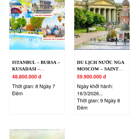
ISTANBUL – BURSA –
DU LỊCH NƯỚC NGA
KUSADASI –
MOSCOW – SAINT
PAMUKKALE –
48.800.000 đ
PETERSBURG
59.900.000 đ
CAPPADOCIA
Thời gian: 8 Ngày 7
Ngày khởi hành:
Đêm
16/3/2026...
Thời gian: 9 Ngày 8
Đêm