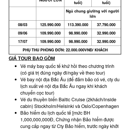
tuổi)
tuổi)
Ngủ chung giường với người
lớn
08/03
1
25
.990.000
113
.
390
.
000
37
.
790
.
000
09/06
1
09
.990.000
9
8
.
9
90.000
3
2
.
990
.000
17/07
109.990.000
98.990.000
32.990.000
PHỤ THU PHÒNG ĐƠN:
22
.000.000VNĐ/ KHÁCH
GIÁ TOUR
BAO GỒM
Vé máy bay quốc tế khứ hồi theo chương trình
(có giá trị đúng ngày đi/ngày về theo tour)
Vé bay nội địa Bắc Âu (để đảm bảo có vé, cty du
lịch xuất vé nội địa Bắc Âu ngay khi khách
chuyển cọc tour)
Vé du thuyền biển Baltic Cruise (2khách/inside
cabin) Stockholm/Helsinki và Oslo/Copenhagen
Bảo hiểm du lịch quốc tế [mức BH
1,000,000,000Đ, Chứng nhận Bảo hiểm được
cung cấp ngay từ Cty Bảo hiểm, trước ngày khởi