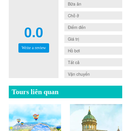
0.0
Bữa ăn
0.0
Chỗ ở
0.0
0.0
Điểm đến
0.0
Giá trị
Write a review
0.0
Hồ bơi
0.0
Tất cả
0.0
Vận chuyển
Tours liên quan