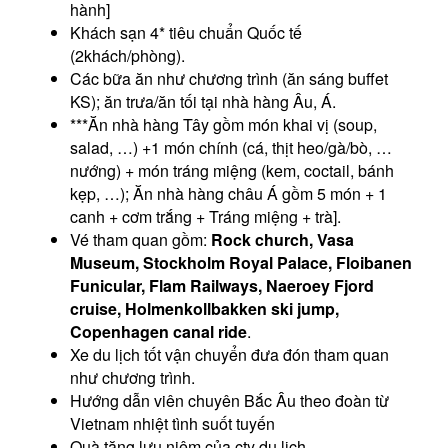
hành]
Khách sạn 4* tiêu chuẩn Quốc tế
(2khách/phòng).
Các bữa ăn như chương trình (ăn sáng buffet
KS); ăn trưa/ăn tối tại nhà hàng Âu, Á.
***Ăn nhà hàng Tây gồm món khai vị (soup,
salad, …) +1 món chính (cá, thịt heo/gà/bò, …
nướng) + món tráng miệng (kem, coctail, bánh
kẹp, …); Ăn nhà hàng châu Á gồm 5 món + 1
canh + cơm trắng + Tráng miệng + trà].
Vé tham quan gồm:
Rock church, Vasa
Museum, Stockholm Royal Palace, Floibanen
Funicular, Flam Railways, Naeroey Fjord
cruise, Holmenkollbakken ski jump,
Copenhagen canal ride
.
Xe du lịch tốt vận chuyển đưa đón tham quan
như chương trình.
Hướng dẫn viên chuyên Bắc Âu theo đoàn từ
Vietnam nhiệt tình suốt tuyến
Quà tặng lưu niệm của cty du lịch