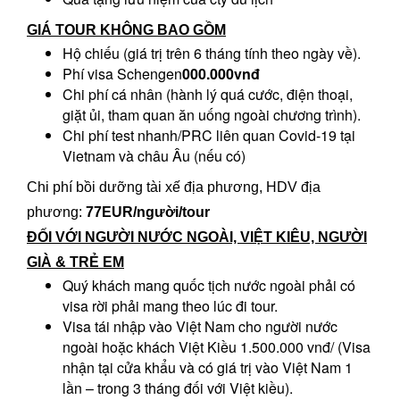
GIÁ TOUR
KHÔNG BAO GỒM
Hộ chiếu (giá trị trên 6 tháng tính theo ngày về).
Phí visa Schengen
000.000vnđ
Chi phí cá nhân (hành lý quá cước, điện thoại,
giặt ủi, tham quan ăn uống ngoài chương trình).
Chi phí test nhanh/PRC liên quan Covid-19 tại
Vietnam và châu Âu (nếu có)
Chi phí bồi dưỡng tài xế địa phương, HDV địa
phương:
77EUR/người/tour
ĐỐI VỚI NGƯỜI NƯỚC NGOÀI, VIỆT KIÊU, NGƯỜI
GIÀ & TRẺ EM
Quý khách mang quốc tịch nước ngoài phải có
visa rời phải mang theo lúc đi tour.
Visa tái nhập vào Việt Nam cho người nước
ngoài hoặc khách Việt Kiều 1.500.000 vnđ/ (Visa
nhận tại cửa khẩu và có giá trị vào Việt Nam 1
lần – trong 3 tháng đối với Việt kiều).