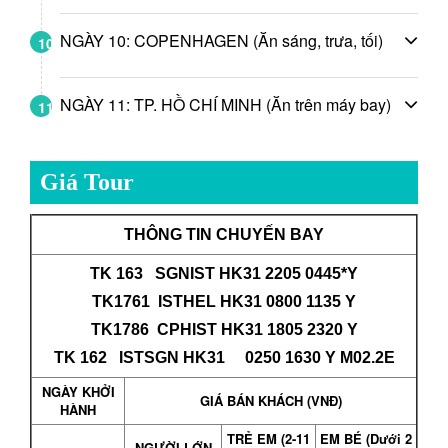
NGÀY 10: COPENHAGEN (Ăn sáng, trưa, tối)
10
NGÀY 11: TP. HỒ CHÍ MINH (Ăn trên máy bay)
11
Giá Tour
THÔNG TIN CHUYẾN BAY
TK 163 SGNIST HK31 2205 0445*Y
TK1761 ISTHEL HK31 0800 1135 Y
TK1786 CPHIST HK31 1805 2320 Y
TK 162
ISTSGN HK31 0250 1630 Y M02.2E
NGÀY KHỞI
GIÁ BÁN KHÁCH (VNĐ)
HÀNH
TRẺ EM (2-11
EM BÉ (Dưới 2
NGƯỜI LỚN