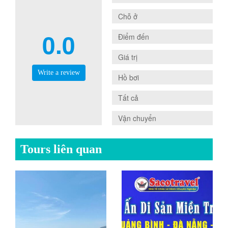
0.0
Chỗ ở
0.0
0.0
Điểm đến
0.0
Giá trị
Write a review
0.0
Hồ bơi
0.0
Tất cả
0.0
Vận chuyển
Tours liên quan