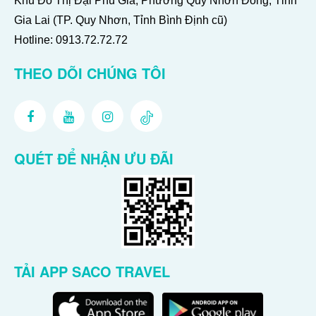
Khu Đô Thị Đại Phú Gia, Phường Quy Nhơn Đông, Tỉnh
Gia Lai (TP. Quy Nhơn, Tỉnh Bình Định cũ)
Hotline:
0913.72.72.72
THEO DÕI CHÚNG TÔI
QUÉT ĐỂ NHẬN ƯU ĐÃI
TẢI APP SACO TRAVEL