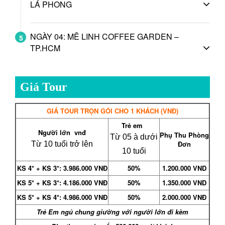
LÁ PHONG
NGÀY 04: MÊ LINH COFFEE GARDEN –
5
TP.HCM
Giá Tour
GIÁ TOUR TRỌN GÓI CHO 1 KHÁCH
(VNĐ)
Trẻ em
Người lớn
vnđ
Phụ Thu Phòng
Từ 05 à dưới
Đơn
Từ 10 tuổi trở lên
10 tuổi
KS 4* + KS 3*: 3.986.000 VNĐ
50%
1.200.000 VND
KS 5* + KS 3*: 4.186.000 VNĐ
50%
1.350.000 VND
KS 5* + KS 4*: 4.986.000 VNĐ
50%
2.000.000 VNĐ
Trẻ Em ngủ chung giường với người lớn đi kèm