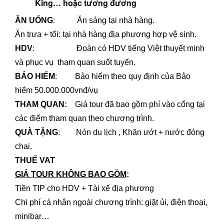
King
… hoặc tương đương
ĂN UỐNG
: Ăn sáng tại nhà hàng.
Ăn trưa + tối: tại nhà hàng địa phương hợp vệ sinh.
HDV
: Đoàn có HDV tiếng Việt thuyết minh
và phục vụ tham quan suốt tuyến.
BẢO HIỂM
: Bảo hiểm theo quy định của Bảo
hiểm 50.000.000vnđ/vụ
THAM QUAN
:
Giá tour đã bao gồm phí vào cổng tại
các điểm tham quan theo chương trình.
QUÀ TẶNG
: Nón du lịch , Khăn ướt + nước đóng
chai.
THUẾ VAT
GIÁ TOUR KHÔNG BAO GỒM
:
Tiền TIP cho HDV + Tài xế địa phương
Chi phí cá nhân ngoài chương trình: giặt ủi, điện thoại,
minibar…