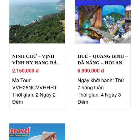
NINH CHỮ – VỊNH
HUẾ – QUẢNG BÌNH –
VĨNH HY HANG RÁI –
ĐÀ NẴNG – HỘI AN
LÀNG MÔNG CỔ
2.150.000 đ
6.990.000 đ
TANYOLI
Mã Tour:
Ngày khởi hành: Thứ
VVH25NCVVHHRT
7 hàng tuần
Thời gian: 2 Ngày 2
Thời gian: 4 Ngày 3
Đêm
Đêm