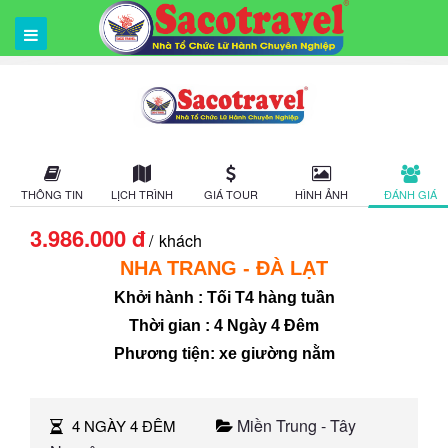
THÔNG TIN
LỊCH TRÌNH
GIÁ TOUR
HÌNH ẢNH
ĐÁNH GIÁ
3.986.000 đ
khách
NHA TRANG - ĐÀ LẠT
Khởi hành : Tối T4 hàng tuần
Thời gian : 4 Ngày 4 Đêm
Phương tiện: xe giường nằm
Miền Trung - Tây
4 NGÀY 4 ĐÊM