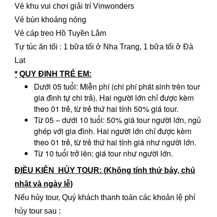
Vé khu vui chơi giải trí Vinwonders
Vé bùn khoáng nóng
Vé cáp treo Hồ Tuyền Lâm
Tự túc ăn tối : 1 bữa tối ở Nha Trang, 1 bữa tối ở Đà
Lạt
*
QUY ĐỊNH TRẺ EM:
Dưới 05 tuổi: Miễn phí (chi phí phát sinh trên tour
gia đình tự chi trả). Hai người lớn chỉ được kèm
theo 01 trẻ, từ trẻ thứ hai tính 50% giá tour.
Từ 05 – dưới 10 tuổi: 50% giá tour người lớn, ngủ
ghép với gia đình. Hai người lớn chỉ được kèm
theo 01 trẻ, từ trẻ thứ hai tính giá như người lớn.
Từ 10 tuổi trở lên: giá tour như người lớn.
ĐIỀU KIỆN HỦY TOUR: (Không tính thứ bảy, chủ
nhật và ngày lễ)
Nếu hủy tour, Quý khách thanh toán các khoản lệ phí
hủy tour sau :