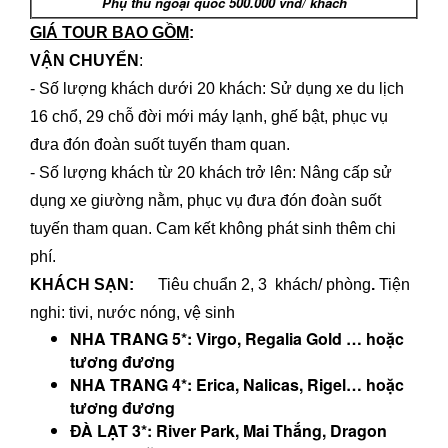
Phụ thu ngoại quốc 500.000 vnd/ khách
GIÁ TOUR BAO GỒM
:
VẬN CHUYỂN
:
- Số lượng khách dưới 20 khách: Sử dụng xe du lịch
16 chổ, 29 chỗ đời mới máy lạnh, ghế bật, phục vụ
đưa đón đoàn suốt tuyến tham quan.
- Số lượng khách từ 20 khách trở lên: Nâng cấp sử
dụng xe giường nằm, phục vụ đưa đón đoàn suốt
tuyến tham quan. Cam kết không phát sinh thêm chi
phí.
KHÁCH SẠN
:
Tiêu chuẩn 2, 3 khách/ phòng
.
Tiện
nghi: tivi, nước nóng, vệ sinh
NHA TRANG 5*:
Virgo, Regalia Gold
… hoặc
tương đương
NHA TRANG 4*: Erica, Nalicas, Rigel
… hoặc
tương đương
ĐÀ LẠT 3*: River Park, Mai Thắng, Dragon