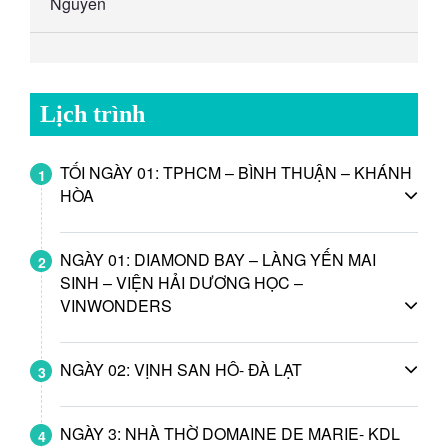
Nguyên
Lịch trình
TỐI NGÀY 01: TPHCM – BÌNH THUẬN – KHÁNH
1
HÒA
NGÀY 01: DIAMOND BAY – LÀNG YẾN MAI
2
SINH – VIỆN HẢI DƯƠNG HỌC –
VINWONDERS
NGÀY 02: VỊNH SAN HÔ- ĐÀ LẠT
3
NGÀY 3: NHÀ THỜ DOMAINE DE MARIE- KDL
4