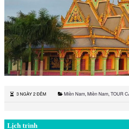
Miền Nam
,
Miền Nam
,
TOUR C
3 NGÀY 2 ĐÊM
Lịch trình