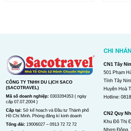
CHI NHÁ
CN1 Tây Nin
501 Phạm Hù
Tỉnh Tây Ni
CÔNG TY TNHH DU LỊCH SACO
(SACOTRAVEL)
Huyện Hoà Th
Mã số doanh nghiệp:
0303394353 ( ngày
Hotline:
0818
cấp 07.07.2004 )
Cấp tại:
Sở kế hoạch và Đầu tư Thành phố
CN2 Quy Nh
Hồ Chí Minh. Phòng đăng kí kinh doanh
Khu Đô Thị 
Tổng đài:
19006027
–
0913 72 72 72
Nhơn Đông, T