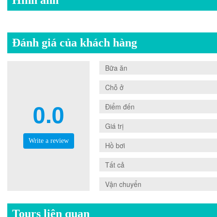
Hình ảnh
Đánh giá của khách hàng
0.0
Bữa ăn
0.0
Chỗ ở
0.0
0.0
Điểm đến
0.0
Giá trị
Write a review
0.0
Hồ bơi
0.0
Tất cả
0.0
Vận chuyển
Tours liên quan