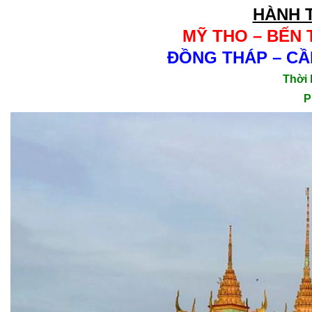
HÀNH 
MỸ THO – BẾN 
ĐỒNG THÁP – CẦN
Thời 
P