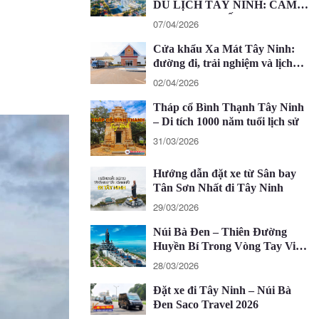
DU LỊCH TÂY NINH: CẨM
NANG CHI TIẾT 2026
07/04/2026
Cửa khẩu Xa Mát Tây Ninh:
đường đi, trải nghiệm và lịch
trình 1 ngày
02/04/2026
Tháp cổ Bình Thạnh Tây Ninh
– Di tích 1000 năm tuổi lịch sử
31/03/2026
Hướng dẫn đặt xe từ Sân bay
Tân Sơn Nhất đi Tây Ninh
29/03/2026
Núi Bà Đen – Thiên Đường
Huyền Bí Trong Vòng Tay Việt
Nam
28/03/2026
Đặt xe đi Tây Ninh – Núi Bà
Đen Saco Travel 2026