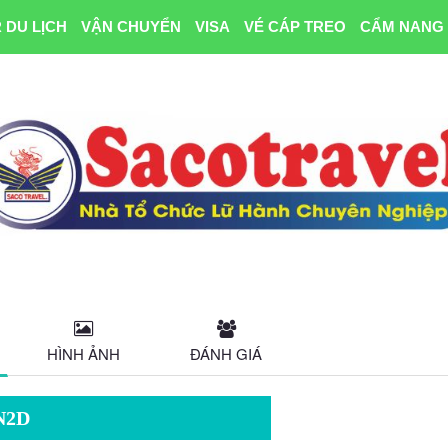
 DU LỊCH
VẬN CHUYỂN
VISA
VÉ CÁP TREO
CẨM NANG 
HÌNH ẢNH
ĐÁNH GIÁ
N2D