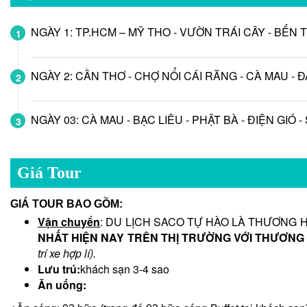
NGÀY 1: TP.HCM – MỸ THO - VƯỜN TRÁI CÂY - BẾN TRE -
1
NGÀY 2: CẦN THƠ - CHỢ NỔI CÁI RĂNG - CÀ MAU - ĐẤT 
2
NGÀY 03: CÀ MAU - BẠC LIÊU - PHẬT BÀ - ĐIỆN GIÓ -
3
Giá Tour
GIÁ TOUR BAO GỒM:
Vận chuyển
: DU LỊCH SACO TỰ HÀO LÀ THƯƠNG 
NHẤT HIỆN NAY TRÊN THỊ TRƯỜNG VỚI THƯƠNG
trí xe hợp lí).
Lưu trú:
khách sạn 3-4 sao
Ăn uống: