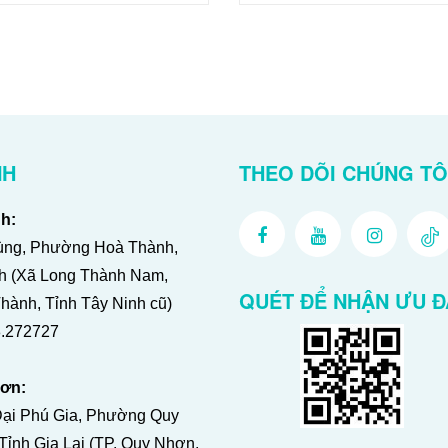
NH
THEO DÕI CHÚNG TÔ
h:
ng, Phường Hoà Thành,
nh (Xã Long Thành Nam,
QUÉT ĐỂ NHẬN ƯU Đ
ành, Tỉnh Tây Ninh cũ)
.272727
ơn:
Đại Phú Gia, Phường Quy
ỉnh Gia Lai (TP. Quy Nhơn,