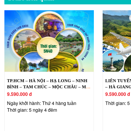
TP.HCM – HÀ NỘI – HẠ LONG – NINH
LIÊN TUYẾ
BÌNH – TAM CHÚC – MỘC CHÂU – MAI
– HÀ GIANG
CHÂU
9.590.000 đ
9.590.000 đ
Ngày khởi hành: Thứ 4 hàng tuần
Thời gian: 
Thời gian: 5 ngày 4 đêm