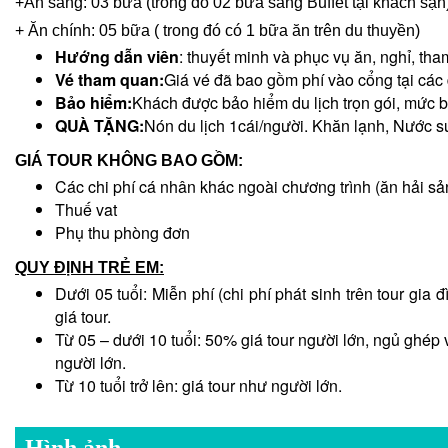
+Ăn sáng: 03 bữa (trong đó 02 bữa sáng Buffet tại khách sạn
+ Ăn chính: 05 bữa ( trong đó có 1 bữa ăn trên du thuyền)
Hướng dẫn viên
: thuyết minh và phục vụ ăn, nghỉ, th
Vé tham quan:
Giá vé đã bao gồm phí vào cổng tại các
Bảo hiểm:
Khách được bảo hiểm du lịch trọn gói, mức b
QUÀ TẶNG:
Nón du lịch 1cái/người. Khăn lạnh, Nước s
GIÁ TOUR KHÔNG BAO GỒM:
Các chi phí cá nhân khác ngoài chương trình (ăn hải sản,
Thuế vat
Phụ thu phòng đơn
QUY ĐỊNH TRẺ EM:
Dưới 05 tuổi: Miễn phí (chi phí phát sinh trên tour gia đ
giá tour.
Từ 05 – dưới 10 tuổi: 50% giá tour người lớn, ngủ ghép v
người lớn.
Từ 10 tuổi trở lên: giá tour như người lớn.