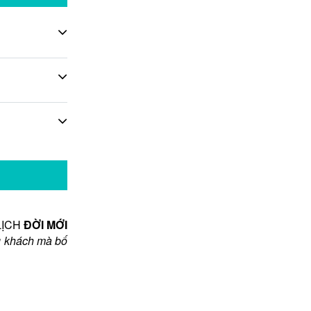
LỊCH
ĐỜI MỚI
g khách mà bố