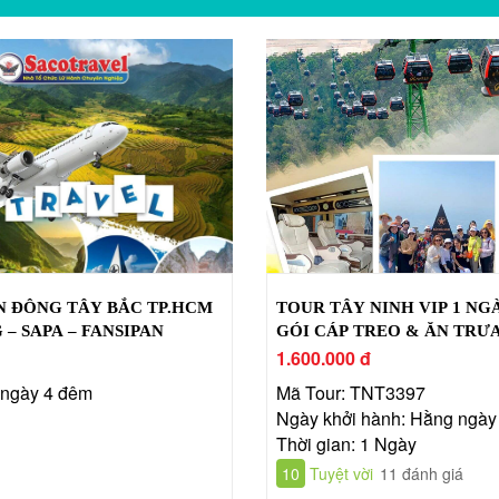
N ĐÔNG TÂY BẮC TP.HCM
TOUR TÂY NINH VIP 1 NG
 – SAPA – FANSIPAN
GÓI CÁP TREO & ĂN TRƯ
1.600.000 đ
5 ngày 4 đêm
Mã Tour: TNT3397
Ngày khởi hành: Hằng ngày
Thời gian: 1 Ngày
10
Tuyệt vời
11 đánh giá