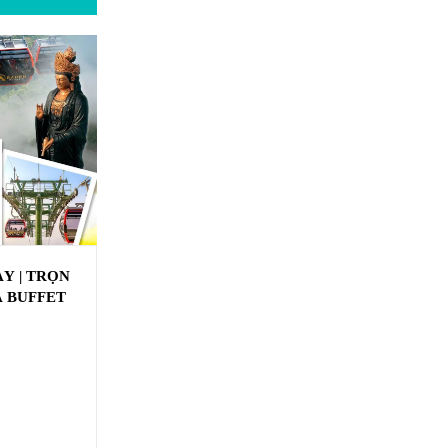
ÀY | TRỌN
A BUFFET