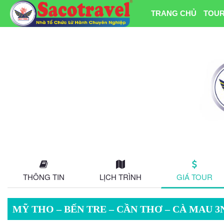
TRANG CHỦ
TOUR
THÔNG TIN
LỊCH TRÌNH
GIÁ TOUR
MỸ THO – BẾN TRE – CẦN THƠ – CÀ MAU 3