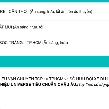
 CẦN THƠ - (Ăn sáng, trưa, tối ăn trên du thuyền)
MŨI (Ăn sáng, trưa, tối)
 SÓC TRĂNG – TP.HCM (Ăn sáng, trưa)
HIỆU VẬN CHUYỂN TOP 10 TPHCM và SỞ HỮU ĐỘI XE DU 
 HIỆU UNIVERSE TIÊU CHUẨN CHÂU ÂU.
(Tùy theo số lượn