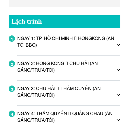
Lịch trình
NGÀY 1: TP. HỒ CHÍ MINH  HONGKONG (ĂN
1
TỐI BBQ)
NGÀY 2: HONG KONG  CHU HẢI (ĂN
2
SÁNG/TRƯA/TỐI)
NGÀY 3: CHU HẢI  THẨM QUYẾN (ĂN
3
SÁNG/TRƯA/TỐI)
NGÀY 4: THẨM QUYẾN  QUẢNG CHÂU (ĂN
4
SÁNG/TRƯA/TỐI)