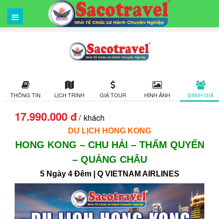
THÔNG TIN
LỊCH TRÌNH
GIÁ TOUR
HÌNH ẢNH
ĐÁNH GIÁ
17.990.000 đ
khách
DU LỊCH HONG KONG
HONG KONG – CHU HẢI – THẨM QUYẾN
– QUẢNG CHÂU
5
Ngày 4 Đêm
|
Q
VIETNAM AIRLINES