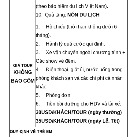
(theo bảo hiểm du lịch Việt Nam).
10. Quà tặng:
NÓN DU LỊCH
1. Hộ chiếu (thời hạn không dưới 6
tháng).
2. Hành lý quá cước qui định.
3. Xe vận chuyển ngoài chương trình +
Các show về đêm.
GIÁ TOUR
4. Điện thoại, giặt ủi, nước uống trong
KHÔNG
phòng khách sạn và các chi phí cá nhân
BAO GỒM
khác.
5. Phòng đơn
6. Tiền bồi dưỡng cho HDV và tài xế:
30USD/KHÁCH/TOUR (ngày thường)
35USD/KHÁCH/TOUR (ngày Lễ, Tết)
QUY ĐỊNH VÉ TRẺ EM