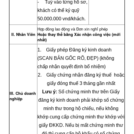
- Tuỳ vào từng hồ sơ,
khách có thể ký quỹ
50.000.000 vnd/khách.
Hợp đồng lao động và Đơn xin nghỉ phép
II. Nhân Viên
Hoặc
thay thế bằng
Xác
nhận công việc (mới
nhất)
1. Giấy phép Đăng ký kinh doanh
(SCAN BẢN GỐC RÕ, ĐẸP) (không
chấp nhận quyết định bổ nhiệm)
2. Giấy chứng nhận đăng ký thuế hoặc
giấy đóng thuế 3 tháng gần nhất
Lưu ý:
Số chứng minh thư trên Giấy
III. Chủ doanh
nghiệp
đăng ký kinh doanh phải khớp số chứng
minh thư trong hộ chiếu, nếu không
khớp cung cấp chứng minh thư khớp với
giấy ĐKKD. Nếu bị mất chứng minh thư
đó thì cung cấp hộ khẩu có số chứng