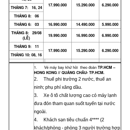
17.990.000
15.290.000
6.290.000
THÁNG 7: 16, 24
THÁNG 8: 06
THÁNG 6: 03
16.990.000
14.490.000
5.990.000
THÁNG 8: 29/08
19.990.000
16.990.000
6.990.000
(LỄ)
THÁNG 9: 11
17.990.000
15.290.000
6.290.000
THÁNG 10: 08, 16
1. Vé máy bay khứ hồi theo đoàn
TP.HCM –
HONG KONG
// QUẢNG CHÂU-
TP.HCM
.
2. Thuế phi trường 2 nước, thuế an
ninh; phụ phí xăng dầu.
3. Xe ô tô chất lượng cao có máy lạnh
đưa đón tham quan suốt tuyến tại nước
ngoài.
4. Khách sạn tiêu chuẩn 4**** (2
khách/phòng - phòng 3 người trường hợp