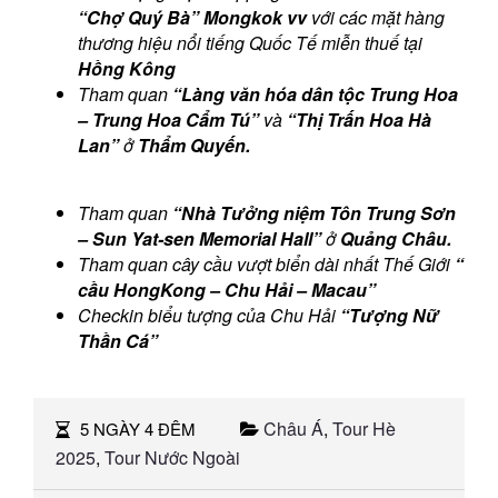
“Chợ Quý Bà” Mongkok vv
với các mặt hàng
thương hiệu nổi tiếng Quốc Tế miễn thuế tại
Hồng Kông
Tham quan
“Làng văn hóa dân tộc Trung Hoa
– Trung Hoa Cẩm Tú”
và
“Thị Trấn Hoa Hà
Lan”
ở
Thẩm Quyến.
Tham quan
“Nhà Tưởng niệm Tôn Trung Sơn
– Sun Yat-sen Memorial Hall”
ở
Quảng Châu
.
Tham quan
cây cầu vượt biển dài nhất Thế Giới
“
cầu HongKong – Chu Hải – Macau”
Checkin biểu tượng của Chu Hải
“Tượng Nữ
Thần Cá”
Châu Á
,
Tour Hè
5 NGÀY 4 ĐÊM
2025
,
Tour Nước Ngoài