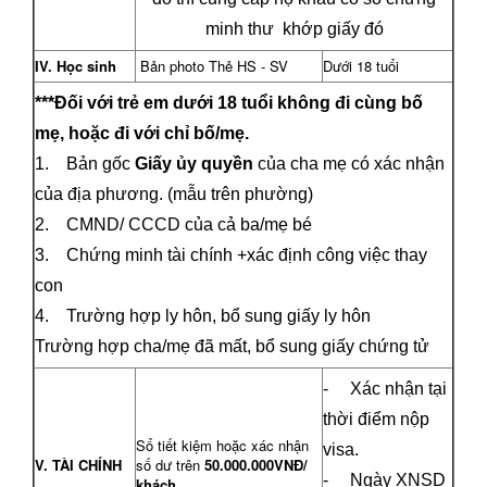
minh thư khớp giấy đó
IV. Học sinh
Bản photo Thẻ HS - SV
Dưới 18 tuổi
***Đối với trẻ em dưới 18 tuổi không đi cùng bố
mẹ, hoặc đi với chỉ bố/mẹ.
1. Bản gốc
Giấy ủy quyền
của cha mẹ có xác nhận
của địa phương. (mẫu trên phường)
2. CMND/ CCCD của cả ba/mẹ bé
3. Chứng minh tài chính +xác định công việc thay
con
4. Trường hợp ly hôn, bổ sung giấy ly hôn
Trường hợp cha/mẹ đã mất, bổ sung giấy chứng tử
- Xác nhận tại
thời điểm nộp
Sổ tiết kiệm hoặc xác nhận
visa.
V. TÀI CHÍNH
số dư trên
50.000.000VNĐ/
- Ngày XNSD
khách