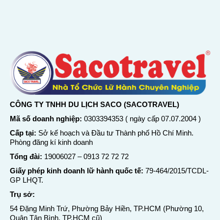
CÔNG TY TNHH DU LỊCH SACO (SACOTRAVEL)
Mã số doanh nghiệp:
0303394353 ( ngày cấp 07.07.2004 )
Cấp tại:
Sở kế hoạch và Đầu tư Thành phố Hồ Chí Minh.
Phòng đăng kí kinh doanh
Tổng đài:
19006027
–
0913 72 72 72
Giấy phép kinh doanh lữ hành quốc tế:
79-464/2015/TCDL-
GP LHQT.
Trụ sở:
54 Đặng Minh Trứ, Phường Bảy Hiền, TP.HCM (Phường 10,
Quận Tân Bình, TP.HCM cũ)