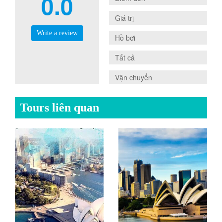
0.0
0.0
Giá trị
Write a review
0.0
Hồ bơi
0.0
Tất cả
0.0
Vận chuyển
Tours liên quan