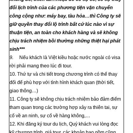
đổi lịch trình của các phương tiện vận chuyển
công cộng như: máy bay, tàu hỏa…thì Công ty sẽ
giữ quyền thay đổi lộ trình bất cứ lúc nào vì sự
thuận tiện, an toàn cho khách hàng và sẽ không
chịu trách nhiệm bồi thường những thiệt hại phát
sinh***
9.
Nếu khách là Việt kiều hoặc nước ngoài có visa
rời phải mang theo lúc đi tour.
10. Thứ tự và chi tiết trong chương trình có thể thay
đổi để phù hợp với tình hình khách quan (thời tiết,
giao thông…)
11. Công ty sẽ không chịu trách nhiệm bảo đảm điểm
tham quan trong các trường hợp xảy ra thiên tai, sự
cố về an ninh, sự cố về hàng không,…
12. Khi đăng ký tour du lịch, Quý khách vui lòng đọc
kỹ chương trình, giá tour, các khoản bao gồm cũng