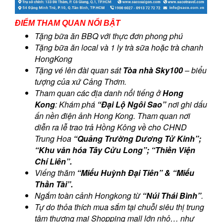
ĐIỂM THAM QUAN NỔI BẬT
Tặng bữa ăn BBQ với thực đơn phong phú
Tặng bữa ăn local và 1 ly trà sữa hoặc trà chanh
HongKong
Tặng vé lên đài quan sát
Tòa nhà Sky100
– biểu
tượng của xứ Cảng Thơm.
Tham quan các địa danh nổi tiếng ở
Hong
Kong
: Khám phá
“Đại Lộ Ngôi Sao”
nơi ghi dấu
ấn nền điện ảnh Hong Kong. Tham quan nơi
diễn ra lễ trao trả Hồng Kông về cho CHND
Trung Hoa
“Quảng Trường Dương Tử Kinh”;
“Khu văn hóa Tây Cửu Long”; “Thiền Viện
Chí Liên”.
Viếng thăm
“Miếu Huỳnh Đại Tiên” & “Miếu
Thần Tài”.
Ngắm toàn cảnh Hongkong từ
“Núi Thái Bình”
.
Tự do thỏa thích mua sắm tại chuỗi siêu thị trung
tâm thượng mại Shopping mall lớn nhỏ… như