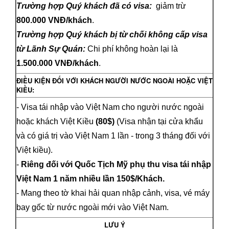
Trường hợp Quý khách đã có visa:
giảm trừ
800.000 VNĐ/khách
.
Trường hợp Quý khách bị từ chối không cấp visa
từ Lãnh Sự Quán:
Chi phí không hoàn lại là
1.500.000 VNĐ/khách
.
ĐIỀU KIỆN ĐỐI VỚI KHÁCH NGƯỜI NƯỚC NGOÀI HOẶC VIỆT
KIỀU:
- Visa tái nhập vào Việt Nam cho người nước ngoài
hoặc khách Việt Kiều
(80$)
(Visa nhận tại cửa khẩu
và có giá trị vào Việt Nam 1 lần - trong 3 tháng đối với
Việt kiều).
-
Riêng đối với Quốc Tịch Mỹ phụ thu visa tái nhập
Việt Nam 1 năm nhiều lần 150$/Khách.
- Mang theo tờ khai hải quan nhập cảnh, visa, vé máy
bay gốc từ nước ngoài mới vào Việt Nam.
LƯU Ý