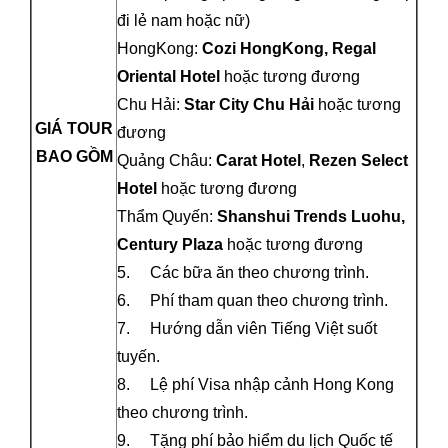
đi lẻ nam hoặc nữ)
HongKong:
Cozi HongKong,
Regal
Oriental
Hotel
hoặc tương đương
Chu Hải:
Star City Chu Hải
hoặc tương
GIÁ TOUR
đương
BAO GỒM
Quảng Châu:
Carat
Hotel
,
R
ezen Select
Hotel
hoặc tương đương
Thẩm Quyến:
Shanshui Trends Luohu,
Century Plaza
hoặc tương đương
5. Các bữa ăn theo chương trình.
6. Phí tham quan theo chương trình.
7. Hướng dẫn viên Tiếng Việt suốt
tuyến.
8. Lệ phí Visa nhập cảnh Hong Kong
theo chương trình.
9. Tặng phí bảo hiểm du lịch Quốc tế