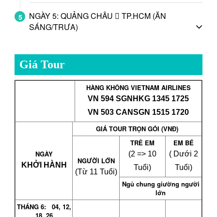
NGÀY 5: QUẢNG CHÂU  TP.HCM (ĂN
5
SÁNG/TRƯA)
Giá Tour
HÀNG KHÔNG
VIETNAM AIRLINES
VN 594 SGNHKG 1345 1725
VN 503 CANSGN 1515 1720
GIÁ TOUR TRỌN GÓI (VN
Đ)
TRẺ EM
EM BÉ
NGÀY
(2 => 10
( Dưới 2
NGƯỜI LỚN
KHỞI HÀNH
Tuổi)
Tuổi)
(Từ 11 Tuổi)
Ngủ chung giường người
lớn
THÁNG 6: 04, 12,
18, 26