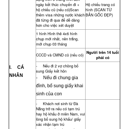
ngày kết thúc chuyến đi +
Hộ chiếu trang có
hộ chiếu cũ (nếu có)Scan
hình (SCAN TỪ
thêm visa những nước khách
BẢN GỐC ĐẸP)
đã từng đi qua để dễ dàng
hơn cho việc xét duyệt
1 hình Hình thẻ 4x6 hình
chụp mới nhất, nền trắng,
mới chụp 03 tháng
Người trên 14 tuổi
CCCD và CMND cũ (nếu có)
phải có
- Nếu đi 2 vợ chồng bổ
I.
CÁ
sung Giấy kết hôn
NHÂN
- Nếu đi chung gia
đình, bổ sung giấy khai
sinh của con
- Khách nơi sinh từ Đà
Nẵng trở ra nếu có tạm trú
hay hộ khẩu ở miền Nam, vui
lòng bổ sung hộ khẩu/ giấy
xác nhận tạm trú