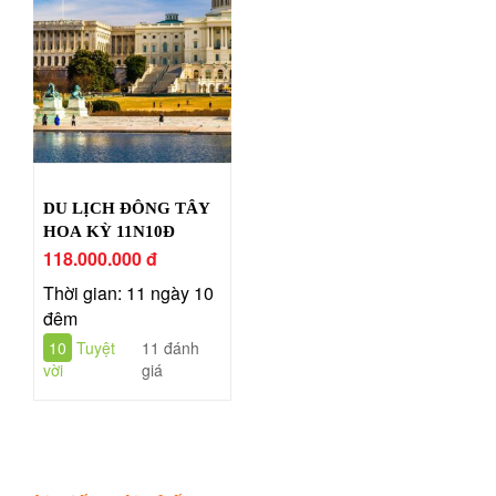
DU LỊCH ĐÔNG TÂY
HOA KỲ 11N10Đ
118.000.000 đ
Thời gian: 11 ngày 10
đêm
10
Tuyệt
11 đánh
vời
giá