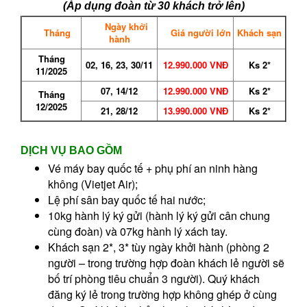
(Áp dụng đoàn từ 30 khách trở lên)
Ngày khởi
Tháng
Giá người lớn
Khách sạn
hành
Tháng
02, 16, 23, 30/11
12.990.000 VNĐ
Ks 2*
11/2025
07, 14/12
12.990.000 VNĐ
Ks 2*
Tháng
12/2025
21, 28/12
13.990.000 VNĐ
Ks 2*
DỊCH VỤ BAO GỒM
Vé máy bay quốc tế + phụ phí an ninh hàng
không (Vietjet Air);
Lệ phí sân bay quốc tế hai nước;
10kg hành lý ký gửi (hành lý ký gửi cân chung
cùng đoàn) và 07kg hành lý xách tay.
Khách sạn 2*, 3* tùy ngày khởi hành (phòng 2
người – trong trường hợp đoàn khách lẻ người sẽ
bố trí phòng tiêu chuẩn 3 người). Quý khách
đăng ký lẻ trong trường hợp không ghép ở cùng