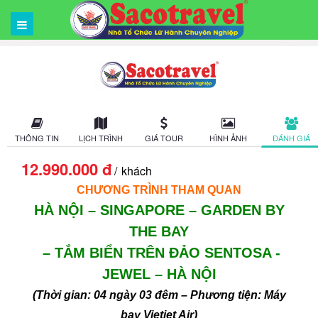
THÔNG TIN
LỊCH TRÌNH
GIÁ TOUR
HÌNH ẢNH
ĐÁNH GIÁ
12.990.000 đ
khách
CHƯƠNG TRÌNH THAM QUAN
HÀ NỘI – SINGAPORE – GARDEN BY
THE BAY
– TẮM BIỂN TRÊN ĐẢO SENTOSA -
JEWEL – HÀ NỘI
(Thời gian: 04 ngày 03 đêm – Phương tiện: Máy
bay Vietjet Air)