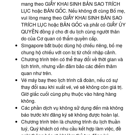
mang theo GIẤY KHAI SINH BẢN SAO TRÍCH
LỤC hoặc BẢN GỐC. Nếu không đi cùng Bố mẹ,
vui lòng mang theo GIẤY KHAI SINH BẢN SAO
TRÍCH LỤC hoặc BẢN GỐC và phải có GIẤY ỦY
QUYỀN đồng ý cho đi du lịch cùng người thân
do của Cơ quan có thẩm quyền cấp.
Singapore bắt buộc dùng hộ chiếu riêng, bố mẹ
chung hộ chiếu với con bị từ chối nhập cảnh.
Chương trình trên có thể thay đổi về thời gian và
lịch trình, nhưng vẫn đảm bảo các điểm thăm
quan như trên.
Vé máy bay theo lịch trình cả đoàn, nếu có sự
thay đổi sau khi xuất vé, vé sẽ không còn giá trị.
Giờ giấc cuối cùng phụ thuộc vào hãng hàng
không.
Các phần dịch vụ không sử dụng đến mà không
báo trước khi đăng ký sẽ không được hoàn lại.
Chương trình trên là chương trình du lịch thuần
tuý, Quý khách có nhu cầu kết hợp làm việc, đề