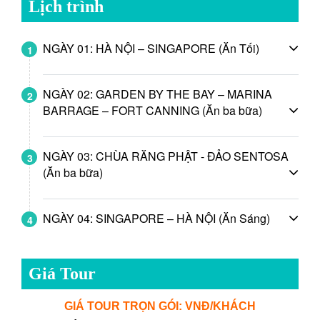
Lịch trình
NGÀY 01: HÀ NỘI – SINGAPORE (Ăn Tối)
1
NGÀY 02: GARDEN BY THE BAY – MARINA
2
BARRAGE – FORT CANNING (Ăn ba bữa)
NGÀY 03: CHÙA RĂNG PHẬT - ĐẢO SENTOSA
3
(Ăn ba bữa)
NGÀY 04: SINGAPORE – HÀ NỘI (Ăn Sáng)
4
Giá Tour
GIÁ TOUR TRỌN GÓI: VNĐ/KHÁCH