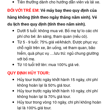
Tiền thưởng dành cho hướng dẫn viên và lái xe.
ĐỐI VỚI TRẺ EM:
Vé máy bay theo quy định của
hàng không (tính theo ngày tháng năm sinh). Vé
du lịch theo quy định (tính theo năm sinh).
Dưới 5 tuổi: không mua vé. Bố mẹ tự lo các chi
phí cho bé: ăn sáng, tham quan (nếu có).
Từ 5 - 9 tuổi: 75% giá vé/khách. Được phục vụ:
chỗ ngồi trên xe, ăn uống, vé tham quan, bảo
hiểm, quà phục vụ …lưu trú: ngủ chung giường
với bố mẹ.
Từ 10 tuổi trở lên: mua 100% giá vé.
QUY ĐỊNH HỦY TOUR:
Hủy tour trước ngày khởi hành 15 ngày, chi phí
không hoàn lại là 50% giá tour.
Hủy tour trước ngày khởi hành 10 ngày, chi phí
không hoàn lại là 70% giá tour.
Hủy tour trong vòng 10 ngày, chi phí không hoàn
lại là 100% giá tour.