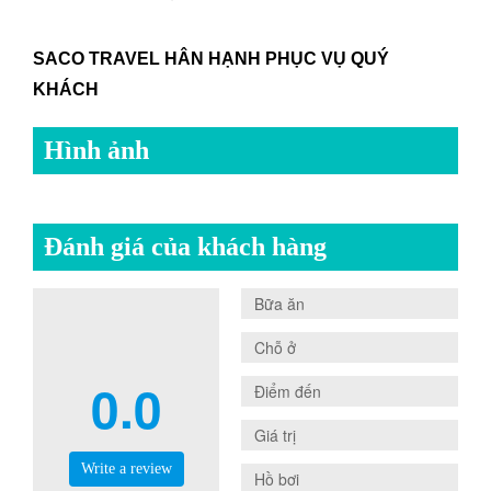
SACO TRAVEL HÂN HẠNH PHỤC VỤ QUÝ
KHÁCH
Hình ảnh
Đánh giá của khách hàng
0.0
Bữa ăn
0.0
Chỗ ở
0.0
0.0
Điểm đến
0.0
Giá trị
Write a review
0.0
Hồ bơi