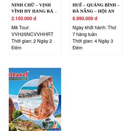
NINH CHỮ – VỊNH
HUẾ – QUẢNG BÌNH –
VĨNH HY HANG RÁI –
ĐÀ NẴNG – HỘI AN
LÀNG MÔNG CỔ
2.150.000 đ
6.990.000 đ
TANYOLI
Mã Tour:
Ngày khởi hành: Thứ
VVH25NCVVHHRT
7 hàng tuần
Thời gian: 2 Ngày 2
Thời gian: 4 Ngày 3
Đêm
Đêm