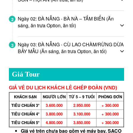
Ngày 02: ĐÀ NẴNG - BÀ NÀ – TẮM BIỂN (Ăn
2
sáng, ăn trưa Option, ăn tối)
Ngày 03: ĐÀ NẴNG - CÙ LAO CHÀM/RỪNG DỪA
3
BẢY MẪU (Ăn sáng, ăn trưa Option, ăn tối)
Giá Tour
GIÁ VÉ DU LỊCH KHÁCH LẺ GHÉP ĐOÀN (VND)
KHÁCH SẠN
NGƯỜI LỚN
TỪ 5 – 9 TUỔI
PHÒNG ĐƠN
TIÊU CHUẨN 3*
3.600.000
2.950.000
+ 300.000
TIÊU CHUẨN 4*
3.800.000
3.100.000
+ 300.000
TIÊU CHUẨN 5*
4.800.000
3.850.000
+ 300.000
Giá vé trên chưa bao gồm vé máy bay. SACO