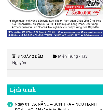
Miền Trung - Tây
3 NGÀY 2 ĐÊM
Nguyên
Lịch trình
Ngày 01: ĐÀ NẴNG – SƠN TRÀ – NGŨ HÀNH
1
SƠN – HỘI AN (Ăn trưa, ăn tối)