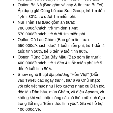
Option Bà Nà (Bao gồm vé cáp & ăn trưa Buffet):
Áp dụng giá Công bố của Sun Group, trẻ 1m đến
1,4m: 80%, trẻ dưới 1m miễn phí.
Núi Thần Tài (Bao gồm ăn trưa):
780.000đ/khách, trẻ 1m đến 1,4m:
570.000đ/khách, trẻ dưới 1m miễn phí.
Option Cù Lao Chàm (Bao gồm ăn trưa):
550.000đ/khách, dưới 1 tuổi miễn phí, trẻ 1 đến 4
tuổi: tính 50%, trẻ 5 đến 9 tuổi tính 80%.
Option Rừng Dừa Bảy Mẫu (Bao gồm ăn trưa):
400.000đ/khách, trẻ 1 đến 4 tuổi: miễn phí, trẻ 5
đến 9 tuổi tính 50%
Show nghệ thuật địa phương “Hồn Việt” (Diễn
vào 19h45 các ngày thứ 4, thứ 6 và Chủ nhật):
với các tiết mục như Hợp xướng nhạc cụ Dân tộc,
độc tấu Đàn bầu, múa Chăm, vũ điệu Apsara, và
không khí vui nhộn cùng các cô thôn nữ xinh đẹp
trong tiết mục “Bến nước tình yêu”: Giá vé hỗ trợ:
100.000đ/vé.