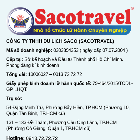
CÔNG TY TNHH DU LỊCH SACO (SACOTRAVEL)
Mã số doanh nghiệp:
0303394353 ( ngày cấp 07.07.2004 )
Cấp tại:
Sở kế hoạch và Đầu tư Thành phố Hồ Chí Minh.
Phòng đăng kí kinh doanh
Tổng đài:
19006027
–
0913 72 72 72
Giấy phép kinh doanh lữ hành quốc tế:
79-464/2015/TCDL-
GP LHQT.
Trụ sở:
54 Đặng Minh Trứ, Phường Bảy Hiền, TP.HCM (Phường 10,
Quận Tân Bình, TP.HCM cũ)
131 – 133 Đề Thám, Phường Cầu Ông Lãnh, TP.HCM
(Phường Cô Giang, Quận 1, TP.HCM cũ)
Hotline:
0913.72.72.72