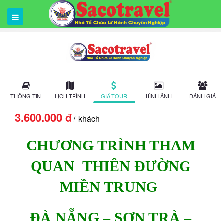
THÔNG TIN
LỊCH TRÌNH
GIÁ TOUR
HÌNH ẢNH
ĐÁNH GIÁ
3.600.000 đ
khách
CHƯƠNG TRÌNH THAM
QUAN
THIÊN ĐƯỜNG
MIỀN TRUNG
ĐÀ NẴNG – SƠN TRÀ –