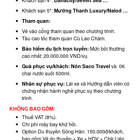
Khách sạn 4*:
Danacity/Seven Sea …
Khách sạn 5*:
Mường Thanh Luxury/Nalod …
Tham quan:
Vé vào cổng tham quan theo chương trình.
Tàu cao tốc tham quan Cù Lao Chàm.
Bảo hiểm du lịch trọn tuyến:
Mức bồi thường
cao nhất: 20.000.000 VND/vụ.
Quà phục vụ/khách: Nón Saco Travel
và 06
chai nước suối 500ml.
Nhân sự phục vụ:
Lái xe và Hướng dẫn viên có
chứng nhận hành nghề phục vụ theo chương
trình.
KHÔNG BAO GỒM:
Thuế VAT (8%).
Chi phí máy bay khứ hồi.
Option Du thuyền Sông Hàn. 150.000đ/khách,
bao gồm Vé du thuyền + Xe + HDV + Chè Liên