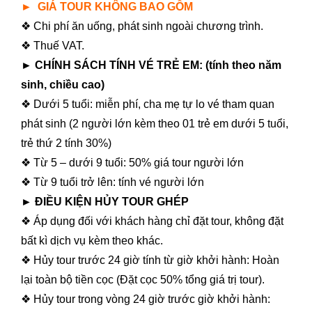
►
GIÁ TOUR KHÔNG BAO GỒM
❖ Chi phí ăn uống, phát sinh ngoài chương trình.
❖ Thuế VAT.
► CHÍNH SÁCH TÍNH VÉ TRẺ EM: (tính theo năm
sinh, chiều cao)
❖ Dưới 5 tuổi: miễn phí, cha mẹ tự lo vé tham quan
phát sinh (2 người lớn kèm theo 01 trẻ em dưới 5 tuổi,
trẻ thứ 2 tính 30%)
❖ Từ 5 – dưới 9 tuổi: 50% giá tour người lớn
❖ Từ 9 tuổi trở lên: tính vé người lớn
► ĐIỀU KIỆN HỦY TOUR GHÉP
❖ Áp dụng đối với khách hàng chỉ đặt tour, không đặt
bất kì dịch vụ kèm theo khác.
❖ Hủy tour trước 24 giờ tính từ giờ khởi hành: Hoàn
lại toàn bộ tiền cọc (Đặt cọc 50% tổng giá trị tour).
❖ Hủy tour trong vòng 24 giờ trước giờ khởi hành: