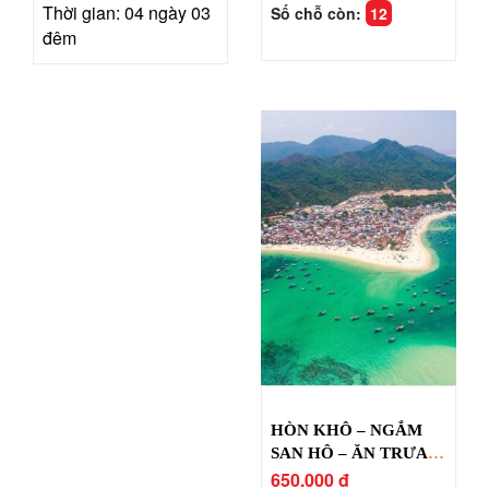
Thời gian: 04 ngày 03
Số chỗ còn:
12
đêm
HÒN KHÔ – NGẮM
SAN HÔ – ĂN TRƯA
COCOCAMP
650.000 đ