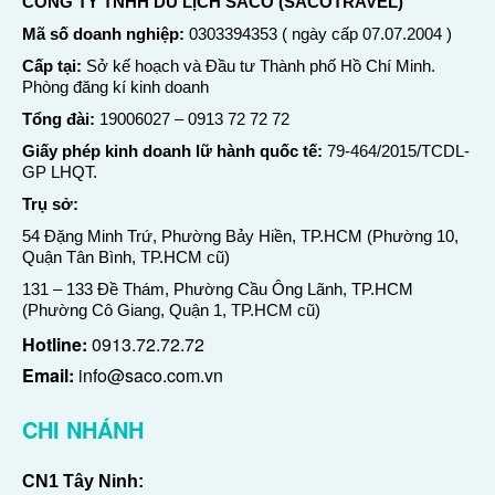
CÔNG TY TNHH DU LỊCH SACO (SACOTRAVEL)
Mã số doanh nghiệp:
0303394353 ( ngày cấp 07.07.2004 )
Cấp tại:
Sở kế hoạch và Đầu tư Thành phố Hồ Chí Minh.
Phòng đăng kí kinh doanh
Tổng đài:
19006027
–
0913 72 72 72
Giấy phép kinh doanh lữ hành quốc tế:
79-464/2015/TCDL-
GP LHQT.
Trụ sở:
54 Đặng Minh Trứ, Phường Bảy Hiền, TP.HCM (Phường 10,
Quận Tân Bình, TP.HCM cũ)
131 – 133 Đề Thám, Phường Cầu Ông Lãnh, TP.HCM
(Phường Cô Giang, Quận 1, TP.HCM cũ)
Hotline:
0913.72.72.72
Email:
info@saco.com.vn
CHI NHÁNH
CN1 Tây Ninh: