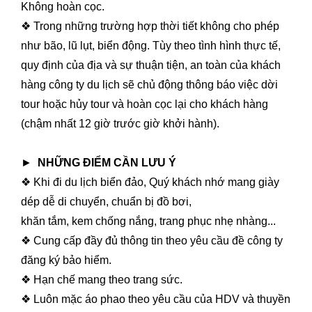
Không hoàn cọc.
❖ Trong những trường hợp thời tiết không cho phép
như bão, lũ lụt, biển động. Tùy theo tình hình thực tế,
quy định của địa và sự thuận tiện, an toàn của khách
hàng công ty du lịch sẽ chủ động thông báo việc dời
tour hoặc hủy tour và hoàn cọc lại cho khách hàng
(chậm nhất 12 giờ trước giờ khởi hành).
►
NHỮNG ĐIỂM CẦN LƯU Ý
❖ Khi đi du lịch biển đảo, Quý khách nhớ mang giày
dép dễ di chuyển, chuẩn bị đồ bơi,
khăn tắm, kem chống nắng, trang phục nhẹ nhàng...
❖ Cung cấp đầy đủ thông tin theo yêu cầu đề công ty
đăng ký bảo hiểm.
❖ Hạn chế mang theo trang sức.
❖ Luôn mặc áo phao theo yêu cầu của HDV và thuyền