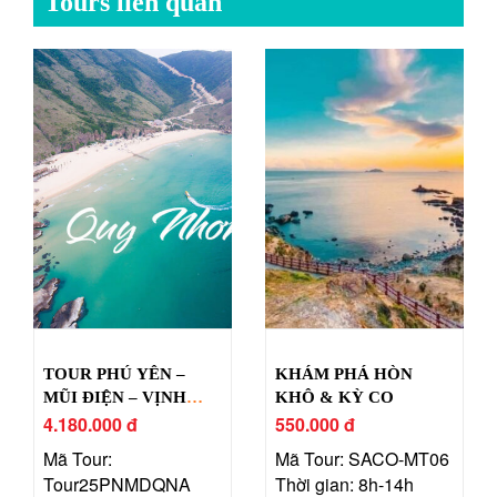
Tours liên quan
TOUR PHÚ YÊN –
KHÁM PHÁ HÒN
MŨI ĐIỆN – VỊNH
KHÔ & KỲ CO
VŨNG RÔ – QUY
4.180.000 đ
550.000 đ
NHƠN
Mã Tour:
Mã Tour: SACO-MT06
Tour25PNMDQNA
Thời gian: 8h-14h