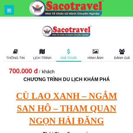
THÔNG TIN
LỊCH TRÌNH
GIÁ TOUR
HÌNH ẢNH
ĐÁNH GIÁ
700.000 đ
khách
CHƯƠNG TRÌNH DU LỊCH KHÁM PHÁ
CÙ LAO XANH – NGẮM
SAN HÔ – THAM QUAN
NGỌN HẢI ĐĂNG