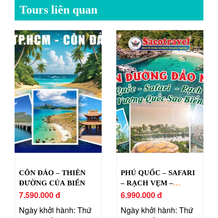
Tours liên quan
CÔN ĐẢO – THIÊN
PHÚ QUỐC – SAFARI
ĐƯỜNG CỦA BIỂN
– RẠCH VẸM –
7.590.000 đ
VƯƠNG QUỐC SAO
6.990.000 đ
BIỂN
Ngày khởi hành: Thứ
Ngày khởi hành: Thứ