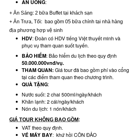
ĂN UỐNG
:
+ Ăn Sáng: 2 bữa Buffet tại khách sạn
+ Ăn Trưa, Tối: bao gồm 05 bữa chính tại nhà hàng
địa phương hợp vệ sinh
HDV
: Đoàn có HDV tiếng Việt thuyết minh và
phục vụ tham quan suốt tuyến.
BẢO HIỂM
: Bảo hiểm du lịch theo quy định
50.000.000vnđ/vụ.
THAM QUAN:
Giá tour đã bao gồm phí vào cổng
tại các điểm tham quan theo chương trình.
QUÀ TẶNG
:
Nước suối: 2 chai 500ml/ngày/khách
Khăn lạnh: 2 cái/ngày/khách
Nón du lịch: 1 nón/khách
GIÁ TOUR KHÔNG BAO GỒM
:
VAT theo quy định.
VÉ MÁY BAY
: khứ hồi CÔN ĐẢO