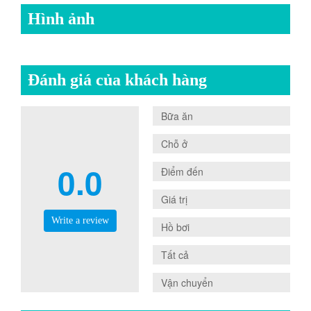
Hình ảnh
Đánh giá của khách hàng
0.0
Bữa ăn
0.0
Chỗ ở
0.0
0.0
Điểm đến
0.0
Giá trị
Write a review
0.0
Hồ bơi
0.0
Tất cả
0.0
Vận chuyển