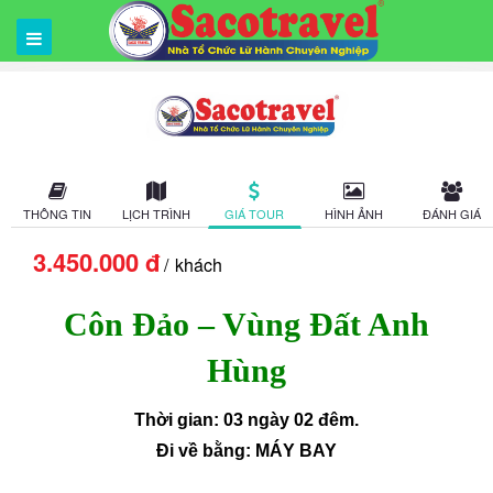
THÔNG TIN
LỊCH TRÌNH
GIÁ TOUR
HÌNH ẢNH
ĐÁNH GIÁ
3.450.000 đ
khách
Côn Đảo – Vùng Đất Anh
Hùng
Thời gian:
03 ngày 02 đêm.
Đi về bằng:
MÁY BAY