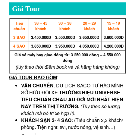
Giá Tour
Tiêu
38 – 45
30 – 38
20 – 29
15 – 19
chuẩn
khách
khách
khách
khách
3 SAO
3.450.000Đ
3.550.000Đ
3.650.000Đ
3.800.000Đ
4 SAO
3.850.000Đ
3.950.000Đ
4.050.000Đ
4.200.000Đ
Giá vé máy bay giao động từ: 3.250.000 đồng – 4.550.000
đồng
(tùy theo thời điểm book vé và hãng hàng không)
GIÁ TOUR BAO GỒM
:
VẬN CHUYỂN
: DU LỊCH SACO TỰ HÀO MÌNH
SỞ HỮU ĐỘI XE
THƯƠNG HIỆU UNIVERSE
TIÊU CHUẨN CHÂU ÂU
ĐỜI MỚI NHẤT HIỆN
NAY TRÊN THỊ TRƯỜNG.
(Tùy theo số lượng
khách mà bố trí xe hợp lí).
KHÁCH SẠN
3- 4
SAO:
(Tiêu chuẩn 2,3 khách/
phòng
.
Tiện nghi: tivi, nước nóng, vệ sinh…)