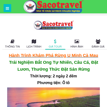
THÔNG TIN
LỊCH TRÌNH
GIÁ TOUR
HÌNH ẢNH
ĐÁNH GIÁ
Hành Trình Khám Phá Rừng U Minh Cà Mau
Trải Nghiệm Bắt Ong Tự Nhiên, Câu Cá, Đặt
Lươn, Thưởng Thức Đặt Sản Rừng
Thời lượng: 2 ngày
2
đêm
Phương tiện: Ô tô