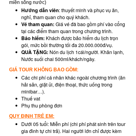
miền sông nước)
Hướng dẫn viên
: thuyết minh và phục vụ ăn,
nghỉ, tham quan cho quý khách.
Vé tham quan:
Giá vé đã bao gồm phí vào cổng
tại các điểm tham quan trong chương trình.
Bảo hiểm:
Khách được bảo hiểm du lịch trọn
gói, mức bồi thường tối đa 20.000.000đ/vụ.
QUÀ TẶNG:
Nón du lịch 1cái/người. Khăn lạnh,
Nước suối chai 500ml/khách/ngày.
GIÁ TOUR KHÔNG BAO GỒM:
Các chi phí cá nhân khác ngoài chương trình (ăn
hải sản, giặt ủi, điện thoại, thức uống trong
minibar…).
Thuế vat
Phụ thu phòng đơn
QUY ĐỊNH TRẺ EM:
Dưới 05 tuổi: Miễn phí (chi phí phát sinh trên tour
gia đình tự chi trả). Hai người lớn chỉ được kèm