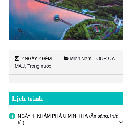
Miền Nam
,
TOUR CÀ
2 NGÀY 2 ĐÊM
MAU
,
Trong nước
Lịch trình
NGÀY 1: KHÁM PHÁ U MINH HẠ (Ăn sáng, trưa,
1
tối)