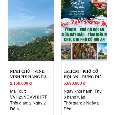
NINH CHỮ – VỊNH
TP.HCM – PHỐ CỔ
VĨNH HY HANG RÁI –
HỘI AN – RỪNG DỪA
LÀNG MÔNG CỔ
2.150.000 đ
BẢY MẪU
5.690.000 đ
TANYOLI
Mã Tour:
Ngày khởi hành: Thứ
VVH25NCVVHHRT
6 hàng tuần
Thời gian: 2 Ngày 2
Thời gian: 3 Ngày 2
Đêm
Đêm