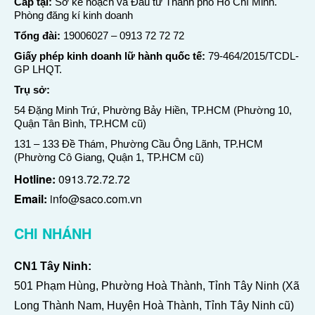
Cấp tại:
Sở kế hoạch và Đầu tư Thành phố Hồ Chí Minh.
Phòng đăng kí kinh doanh
Tổng đài:
19006027
–
0913 72 72 72
Giấy phép kinh doanh lữ hành quốc tế:
79-464/2015/TCDL-
GP LHQT.
Trụ sở:
54 Đặng Minh Trứ, Phường Bảy Hiền, TP.HCM (Phường 10,
Quận Tân Bình, TP.HCM cũ)
131 – 133 Đề Thám, Phường Cầu Ông Lãnh, TP.HCM
(Phường Cô Giang, Quận 1, TP.HCM cũ)
Hotline:
0913.72.72.72
Email:
info@saco.com.vn
CHI NHÁNH
CN1 Tây Ninh:
501 Phạm Hùng, Phường Hoà Thành, Tỉnh Tây Ninh (Xã
Long Thành Nam, Huyện Hoà Thành, Tỉnh Tây Ninh cũ)