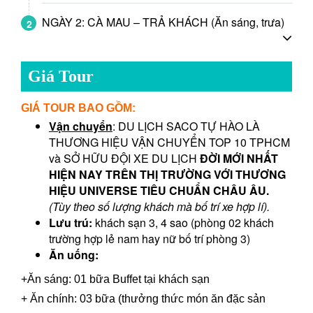
NGÀY 2: CÀ MAU – TRẢ KHÁCH (Ăn sáng, trưa)
2
Giá Tour
GIÁ TOUR BAO GỒM:
Vận chuyển
: DU LỊCH SACO TỰ HÀO LÀ
THƯƠNG HIỆU VẬN CHUYỂN TOP 10 TPHCM
và SỞ HỮU ĐỘI XE DU LỊCH
ĐỜI MỚI NHẤT
HIỆN NAY TRÊN THỊ TRƯỜNG VỚI THƯƠNG
HIỆU UNIVERSE TIÊU CHUẨN CHÂU ÂU.
(Tùy theo số lượng khách mà bố trí xe hợp lí).
Lưu trú:
khách sạn 3, 4 sao (phòng 02 khách
trường hợp lẻ nam hay nữ bố trí phòng 3)
Ăn uống:
+Ăn sáng: 01 bữa Buffet tại khách sạn
+ Ăn chính: 03 bữa (thưởng thức món ăn đặc sản