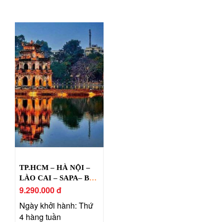
TP.HCM – HÀ NỘI –
LÀO CAI – SAPA– BÁI
ĐÍNH – TRÀNG AN –
9.290.000 đ
HẠ LONG 5N4Đ
Ngày khởi hành: Thứ
4 hàng tuần