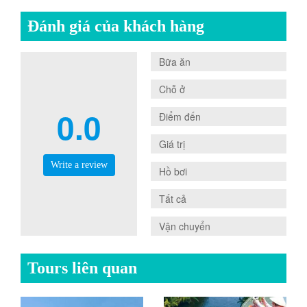
Đánh giá của khách hàng
0.0
Bữa ăn
0.0
Chỗ ở
0.0
0.0
Điểm đến
0.0
Giá trị
Write a review
0.0
Hồ bơi
0.0
Tất cả
0.0
Vận chuyển
Tours liên quan