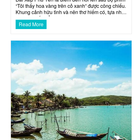
“Tôi thấy hoa vàng trên cỏ xanh” được công chiếu.
Khung cảnh hữu tình và nên thơ hiếm có, tựa như
lạc vào chốn cổ tích mộng mơ và xinh đẹp. Cùng
Read More
Saco Travel tìm hiểu về tọa độ check-in này bạn
nhé!…