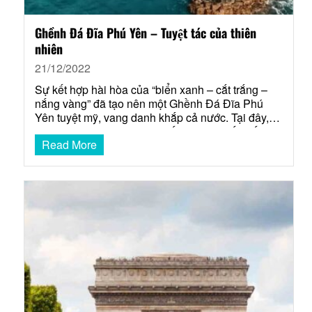
Ghềnh Đá Đĩa Phú Yên – Tuyệt tác của thiên
nhiên
21/12/2022
Sự kết hợp hài hòa của “biển xanh – cắt trắng –
nắng vàng” đã tạo nên một Ghềnh Đá Đĩa Phú
Yên tuyệt mỹ, vang danh khắp cả nước. Tại đây,
bạn sẽ không ngừng đi từ bất ngờ này đến bất ngờ
Read More
khác bởi vẻ đẹp quá đỗi thơ mộng, hùng vĩ và…