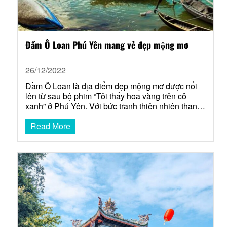
Đầm Ô Loan Phú Yên mang vẻ đẹp mộng mơ
26/12/2022
Đầm Ô Loan là địa điểm đẹp mộng mơ được nổi
lên từ sau bộ phim “Tôi thấy hoa vàng trên cỏ
xanh” ở Phú Yên. Với bức tranh thiên nhiên thanh
bình hòa quyện với nét đẹp lao động của những
Read More
người dân nơi đó cùng vô số những món ăn hấp
dẫn đã…