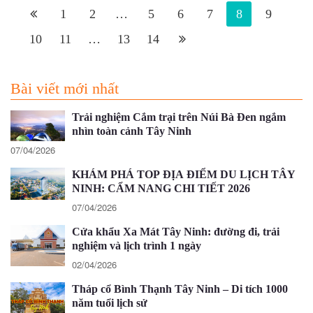
1
2
…
5
6
7
8
9
10
11
…
13
14
Bài viết mới nhất
Trải nghiệm Cắm trại trên Núi Bà Đen ngắm
nhìn toàn cảnh Tây Ninh
07/04/2026
KHÁM PHÁ TOP ĐỊA ĐIỂM DU LỊCH TÂY
NINH: CẨM NANG CHI TIẾT 2026
07/04/2026
Cửa khẩu Xa Mát Tây Ninh: đường đi, trải
nghiệm và lịch trình 1 ngày
02/04/2026
Tháp cổ Bình Thạnh Tây Ninh – Di tích 1000
năm tuổi lịch sử