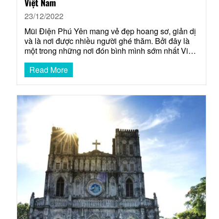
Việt Nam
23/12/2022
Mũi Điện Phú Yên mang vẻ đẹp hoang sơ, giản dị
và là nơi được nhiều người ghé thăm. Bởi đây là
một trong những nơi đón bình mình sớm nhất Việt
Nam. Hôm nay, hãy cùng theo chân Saco Travel
Read More
để tìm hiểu về điểm tham quan hấp dẫn này nhé.
Mũi Điện ở…