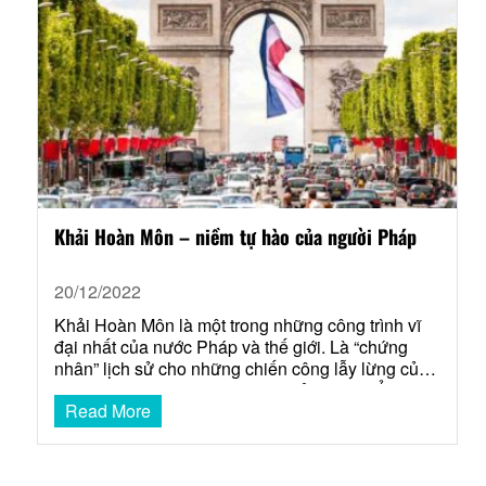
Khải Hoàn Môn – niềm tự hào của người Pháp
20/12/2022
Khải Hoàn Môn là một trong những công trình vĩ
đại nhất của nước Pháp và thế giới. Là “chứng
nhân” lịch sử cho những chiến công lẫy lừng của
nước Pháp. Ngày nay, nơi đây trở thành điểm
Read More
tham quan du lịch nổi tiếng của Kinh đô Ánh sáng.
Tổng quan về Khải Hoàn…