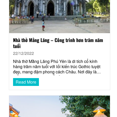
Nhà thờ Mằng Lăng – Công trình hơn trăm năm
tuổi
22/12/2022
Nhà thờ Mằng Lăng Phú Yên là di tích cổ kính
hàng trăm năm tuổi với lối kiến trúc Gothic tuyệt
đẹp, mang đậm phong cách Châu. Nơi đây là
điểm du lịch không thể bỏ qua trong hành trình du
Read More
lịch Phú Yên. Cùng Saco Travel tìm hiểu những
điểm độc đáo của điểm…