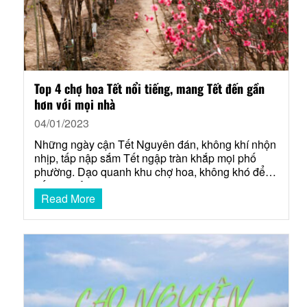
Top 4 chợ hoa Tết nổi tiếng, mang Tết đến gần
hơn với mọi nhà
04/01/2023
Những ngày cận Tết Nguyên đán, không khí nhộn
nhịp, tấp nập sắm Tết ngập tràn khắp mọi phố
phường. Dạo quanh khu chợ hoa, không khó để
bắt gặp cảnh người dân lái xe máy ngược xuôi
Read More
chở mai, đào về chưng. Dưới đây là Top 4 chợ hoa
Tết Quý Mão nhộn nhịp…