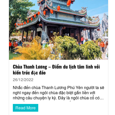
Chùa Thanh Lương – Điểm du lịch tâm linh với
kiến trúc độc đáo
26/12/2022
Nhắc đến chùa Thanh Lương Phú Yên người ta sẽ
nghĩ ngay đến ngôi chùa đặc biệt gắn liền với
những câu chuyện ly kỳ. Đây là ngôi chùa cổ có
nét kiến trúc vô cùng độc lạ khiến cho bao du
Read More
khách hứng thú mong muốn được thăm thú và tìm
hiểu. Vẻ đẹp…