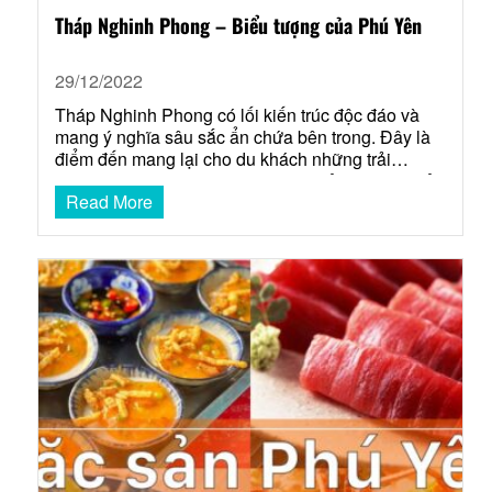
Tháp Nghinh Phong – Biểu tượng của Phú Yên
29/12/2022
Tháp Nghinh Phong có lối kiến trúc độc đáo và
mang ý nghĩa sâu sắc ẩn chứa bên trong. Đây là
điểm đến mang lại cho du khách những trải
nghiệm vui chơi náo nhiệt, những cảm xúc khó tả
Read More
khi đứng trước nét đẹp văn hóa nghệ thuật đậm
chất dân tộc. Giới thiệu…