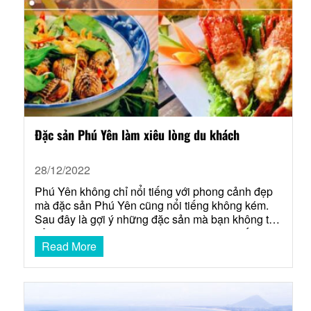
Đặc sản Phú Yên làm xiêu lòng du khách
28/12/2022
Phú Yên không chỉ nổi tiếng với phong cảnh đẹp
mà đặc sản Phú Yên cũng nổi tiếng không kém.
Sau đây là gợi ý những đặc sản mà bạn không thể
bỏ qua trong hành trình du lịch Phú Yên. Mắt cá
Read More
ngừ đại dương – Đặc sản Phú Yên Mắt cá ngừ
đại…