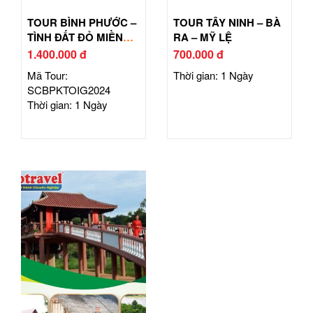
TOUR BÌNH PHƯỚC –
TOUR TÂY NINH – BÀ
TÌNH ĐẤT ĐỎ MIỀN
RA – MỸ LỆ
ĐÔNG
1.400.000 đ
700.000 đ
Mã Tour:
Thời gian: 1 Ngày
SCBPKTOIG2024
Thời gian: 1 Ngày