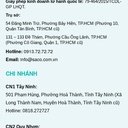
Giấy phép kinh doanh lữ hành quốc tế:
79-464/2015/TCDL-
GP LHQT.
Trụ sở:
54 Đặng Minh Trứ, Phường Bảy Hiền, TP.HCM (Phường 10,
Quận Tân Bình, TP.HCM cũ)
131 – 133 Đề Thám, Phường Cầu Ông Lãnh, TP.HCM
(Phường Cô Giang, Quận 1, TP.HCM cũ)
Hotline:
0913.72.72.72
Email:
info@saco.com.vn
CHI NHÁNH
CN1 Tây Ninh:
501 Phạm Hùng, Phường Hoà Thành, Tỉnh Tây Ninh (Xã
Long Thành Nam, Huyện Hoà Thành, Tỉnh Tây Ninh cũ)
Hotline:
0818.272727
CN2 Quy Nhơn: