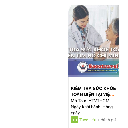
KIỂM TRA SỨC KHỎE
TOÀN DIỆN TẠI VIỆN
TIM HỒ CHÍ MINH
Mã Tour: YTVTHCM
Ngày khởi hành: Hàng
ngày
10
Tuyệt vời
1 đánh giá