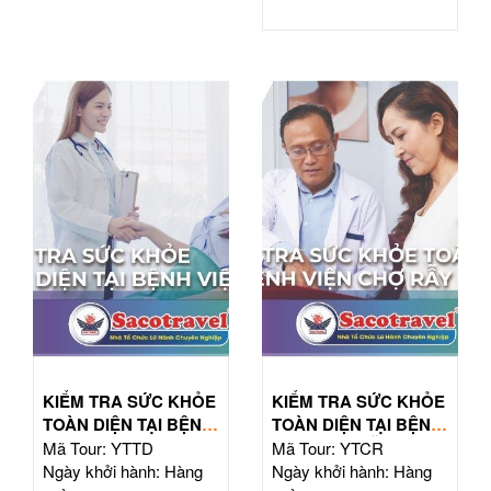
KIỂM TRA SỨC KHỎE
KIỂM TRA SỨC KHỎE
TOÀN DIỆN TẠI BỆNH
TOÀN DIỆN TẠI BỆNH
VIỆN TỪ DŨ
VIỆN CHỢ RẪY
Mã Tour: YTTD
Mã Tour: YTCR
Ngày khởi hành: Hàng
Ngày khởi hành: Hàng