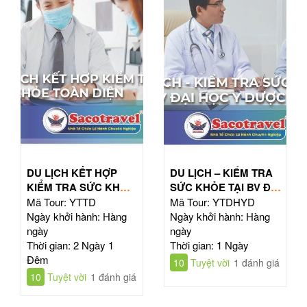
DU LỊCH KẾT HỢP
DU LỊCH – KIỂM TRA
KIỂM TRA SỨC KHỎE
SỨC KHỎE TẠI BV ĐẠI
TOÀN DIỆN
HỌC Y DƯỢC TPHCM
Mã Tour: YTTD
Mã Tour: YTDHYD
Ngày khởi hành: Hàng
Ngày khởi hành: Hàng
ngày
ngày
Thời gian: 2 Ngày 1
Thời gian: 1 Ngày
Đêm
10
Tuyệt vời
1 đánh giá
10
Tuyệt vời
1 đánh giá