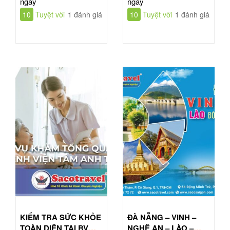
ngày
ngày
10
Tuyệt vời
1 đánh giá
10
Tuyệt vời
1 đánh giá
KIỂM TRA SỨC KHỎE
ĐÀ NẴNG – VINH –
TOÀN DIỆN TẠI BV
NGHỆ AN – LÀO –