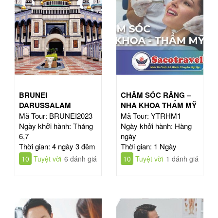
BRUNEI
CHĂM SÓC RĂNG –
DARUSSALAM
NHA KHOA THẨM MỸ
Mã Tour: BRUNEI2023
Mã Tour: YTRHM1
Ngày khởi hành: Tháng
Ngày khởi hành: Hàng
6,7
ngày
Thời gian: 4 ngày 3 đêm
Thời gian: 1 Ngày
10
Tuyệt vời
6 đánh giá
10
Tuyệt vời
1 đánh giá