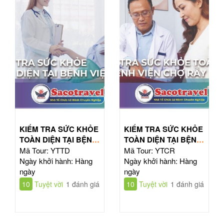
KIỂM TRA SỨC KHỎE
KIỂM TRA SỨC KHỎE
TOÀN DIỆN TẠI BỆNH
TOÀN DIỆN TẠI BỆNH
VIỆN TỪ DŨ
VIỆN CHỢ RẪY
Mã Tour: YTTD
Mã Tour: YTCR
Ngày khởi hành: Hàng
Ngày khởi hành: Hàng
ngày
ngày
10
Tuyệt vời
1 đánh giá
10
Tuyệt vời
1 đánh giá