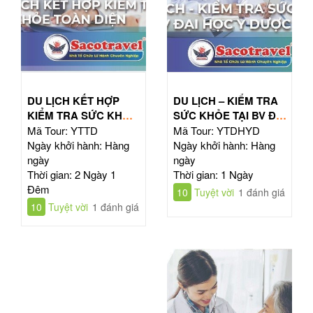
DU LỊCH KẾT HỢP
DU LỊCH – KIỂM TRA
KIỂM TRA SỨC KHỎE
SỨC KHỎE TẠI BV ĐẠI
TOÀN DIỆN
HỌC Y DƯỢC TPHCM
Mã Tour: YTTD
Mã Tour: YTDHYD
Ngày khởi hành: Hàng
Ngày khởi hành: Hàng
ngày
ngày
Thời gian: 2 Ngày 1
Thời gian: 1 Ngày
Đêm
10
Tuyệt vời
1 đánh giá
10
Tuyệt vời
1 đánh giá