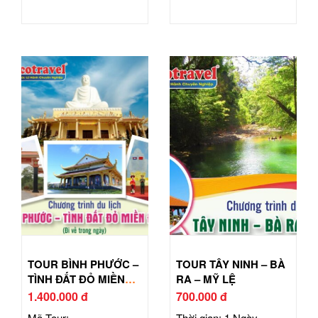
TOUR BÌNH PHƯỚC –
TOUR TÂY NINH – BÀ
TÌNH ĐẤT ĐỎ MIỀN
RA – MỸ LỆ
ĐÔNG
1.400.000 đ
700.000 đ
Mã Tour:
Thời gian: 1 Ngày