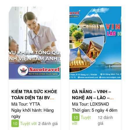
KIỂM TRA SỨC KHỎE
ĐÀ NẴNG – VINH –
TOÀN DIỆN TẠI BV
NGHỆ AN – LÀO –
TÂM ANH HỒ CHÍ
ĐÔNG BẮC THÁI LAN
Mã Tour: YTTA
Mã Tour: LDX5N4D
MINH
| TOUR 5N4Đ
Ngày khởi hành: Hàng
Thời gian: 5 ngày 4 đêm
ngày
10
Tuyệt
12 đánh
vời
giá
10
Tuyệt vời
2 đánh giá