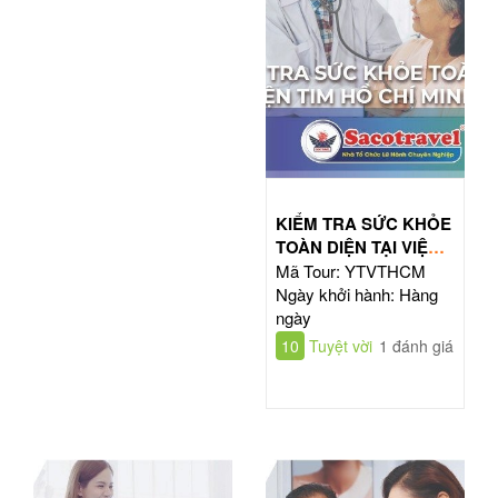
KIỂM TRA SỨC KHỎE
TOÀN DIỆN TẠI VIỆN
TIM HỒ CHÍ MINH
Mã Tour: YTVTHCM
Ngày khởi hành: Hàng
ngày
10
Tuyệt vời
1 đánh giá