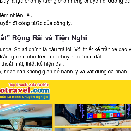
Đây là lựa chọn lý tưởng cho những chuyến đi đường dài,
iệm nhiên liệu.
huyến đi công táΩc của công ty.
ất” Rộng Rãi và Tiện Nghi
dai Solati chính là câu trả lời. Với thiết kế trần xe cao
trải nghiệm như trên một chuyên cơ mặt đất.
hoải mái, thiết kế hiện đại.
m, hoặc cần không gian để hành lý và vật dụng cá nhân.