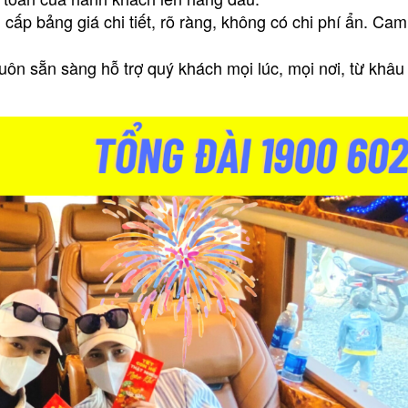
cấp bảng giá chi tiết, rõ ràng, không có chi phí ẩn. Ca
uôn sẵn sàng hỗ trợ quý khách mọi lúc, mọi nơi, từ khâu