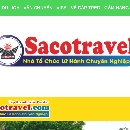
 DU LỊCH
VẬN CHUYỂN
VISA
VÉ CÁP TREO
CẨM NANG 