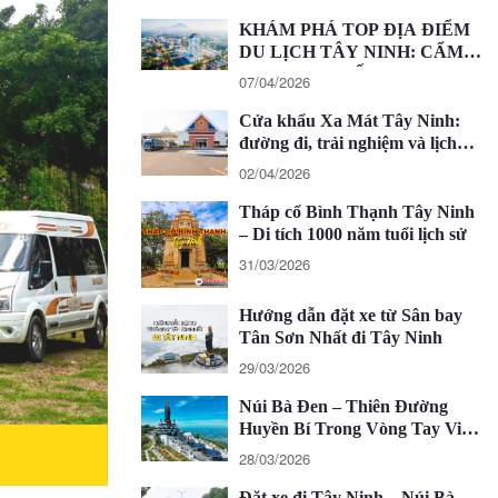
KHÁM PHÁ TOP ĐỊA ĐIỂM
DU LỊCH TÂY NINH: CẨM
NANG CHI TIẾT 2026
07/04/2026
Cửa khẩu Xa Mát Tây Ninh:
đường đi, trải nghiệm và lịch
trình 1 ngày
02/04/2026
Tháp cổ Bình Thạnh Tây Ninh
– Di tích 1000 năm tuổi lịch sử
31/03/2026
Hướng dẫn đặt xe từ Sân bay
Tân Sơn Nhất đi Tây Ninh
29/03/2026
Núi Bà Đen – Thiên Đường
Huyền Bí Trong Vòng Tay Việt
Nam
28/03/2026
Đặt xe đi Tây Ninh – Núi Bà