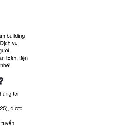
am building
 Dịch vụ
gười.
n toàn, tiện
 nhé!
?
húng tôi
025), được
 tuyến