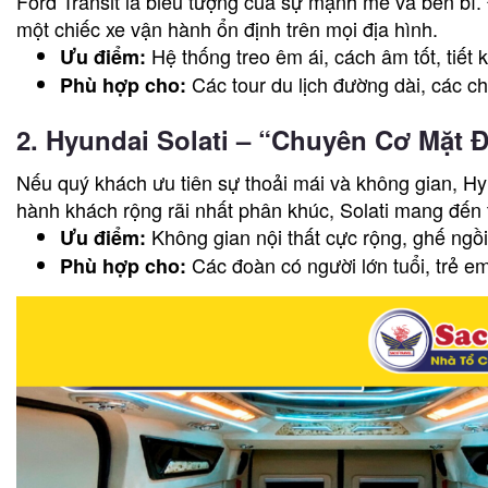
Ford Transit là biểu tượng của sự mạnh mẽ và bền bỉ. 
một chiếc xe vận hành ổn định trên mọi địa hình.
Hệ thống treo êm ái, cách âm tốt, tiết k
Ưu điểm:
Các tour du lịch đường dài, các c
Phù hợp cho:
2. Hyundai Solati – “Chuyên Cơ Mặt Đ
Nếu quý khách ưu tiên sự thoải mái và không gian, Hyun
hành khách rộng rãi nhất phân khúc, Solati mang đến 
Không gian nội thất cực rộng, ghế ngồi t
Ưu điểm:
Các đoàn có người lớn tuổi, trẻ e
Phù hợp cho: