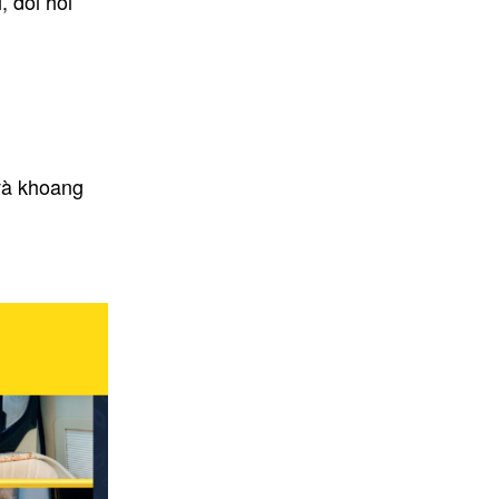
 đòi hỏi
 và khoang