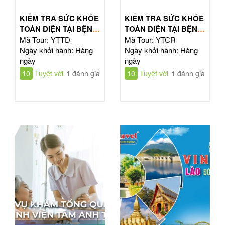
KIỂM TRA SỨC KHỎE
KIỂM TRA SỨC KHỎE
TOÀN DIỆN TẠI BỆNH
TOÀN DIỆN TẠI BỆNH
VIỆN TỪ DŨ
VIỆN CHỢ RẪY
Mã Tour: YTTD
Mã Tour: YTCR
Ngày khởi hành: Hàng
Ngày khởi hành: Hàng
ngày
ngày
10
Tuyệt vời
1 đánh giá
10
Tuyệt vời
1 đánh giá