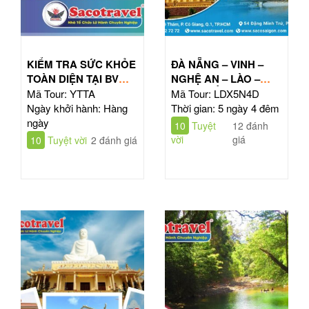
KIỂM TRA SỨC KHỎE
ĐÀ NẴNG – VINH –
TOÀN DIỆN TẠI BV
NGHỆ AN – LÀO –
TÂM ANH HỒ CHÍ
ĐÔNG BẮC THÁI LAN
Mã Tour: YTTA
Mã Tour: LDX5N4D
MINH
| TOUR 5N4Đ
Ngày khởi hành: Hàng
Thời gian: 5 ngày 4 đêm
ngày
10
Tuyệt
12 đánh
vời
giá
10
Tuyệt vời
2 đánh giá