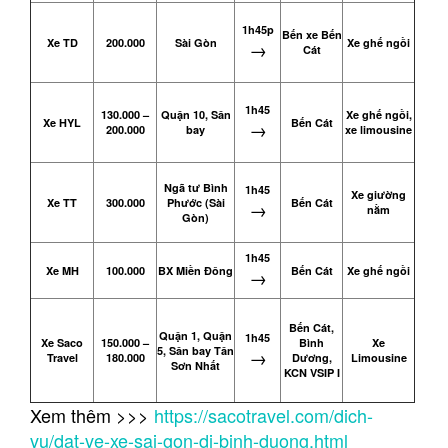
1h45p
Bến xe Bến
Xe TD
200.000
Sài Gòn
Xe ghế ngồi
→
Cát
1h45
130.000 –
Quận 10, Sân
Xe ghế ngồi,
Xe HYL
Bến Cát
→
200.000
bay
xe limousine
Ngã tư Bình
1h45
Xe giường
Xe TT
300.000
Phước (Sài
Bến Cát
→
nằm
Gòn)
1h45
Xe MH
100.000
BX Miền Đông
Bến Cát
Xe ghế ngồi
→
Bến Cát,
Quận 1, Quận
1h45
Xe Saco
150.000 –
Bình
Xe
5, Sân bay Tân
→
Travel
180.000
Dương,
Limousine
Sơn Nhất
KCN VSIP I
Xem thêm >>>
https://sacotravel.com/dich-
vu/dat-ve-xe-sai-gon-di-binh-duong.html