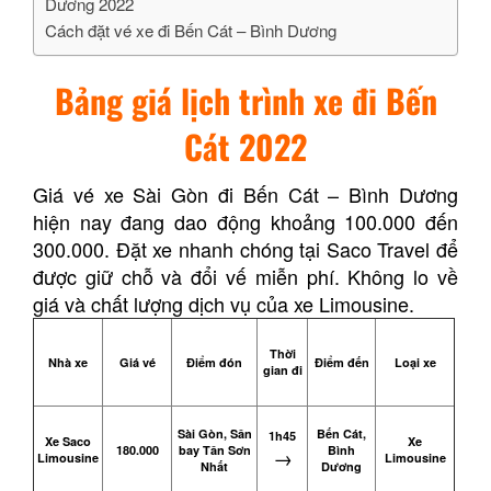
Dương 2022
Cách đặt vé xe đi Bến Cát – Bình Dương
Bảng giá lịch trình xe đi Bến
Cát 2022
Giá vé xe Sài Gòn đi Bến Cát – Bình Dương
hiện nay đang dao động khoảng 100.000 đến
300.000. Đặt xe nhanh chóng tại Saco Travel để
được giữ chỗ và đổi vế miễn phí. Không lo về
giá và chất lượng dịch vụ của xe Limousine.
Thời
Nhà xe
Giá vé
Điểm đón
Điểm đến
Loại xe
gian đi
Sài Gòn, Sân
Bến Cát,
1h45
Xe Saco
Xe
180.000
bay Tân Sơn
Bình
→
Limousine
Limousine
Nhất
Dương