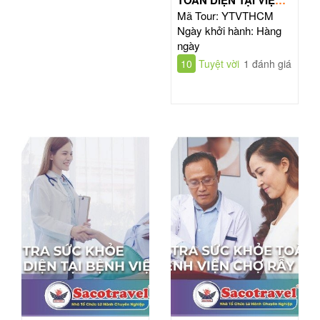
TIM HỒ CHÍ MINH
Mã Tour: YTVTHCM
Ngày khởi hành: Hàng
ngày
10
Tuyệt vời
1 đánh giá