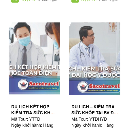
DU LỊCH KẾT HỢP
DU LỊCH – KIỂM TRA
KIỂM TRA SỨC KHỎE
SỨC KHỎE TẠI BV ĐẠI
TOÀN DIỆN
HỌC Y DƯỢC TPHCM
Mã Tour: YTTD
Mã Tour: YTDHYD
Ngày khởi hành: Hàng
Ngày khởi hành: Hàng