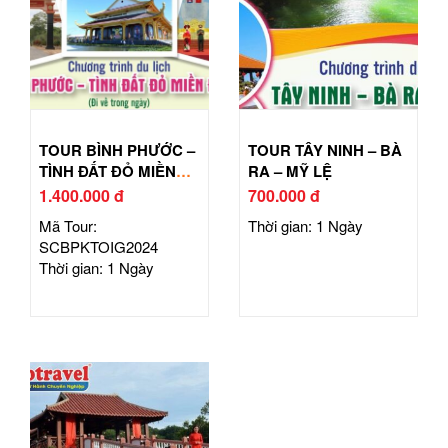
TOUR BÌNH PHƯỚC –
TOUR TÂY NINH – BÀ
TÌNH ĐẤT ĐỎ MIỀN
RA – MỸ LỆ
ĐÔNG
1.400.000 đ
700.000 đ
Mã Tour:
Thời gian: 1 Ngày
SCBPKTOIG2024
Thời gian: 1 Ngày