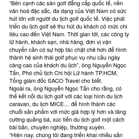
“Bên cạnh các sân golf đẳng cấp quốc tế, nền
văn hoá đặc sắc, đa dạng của Việt Nam có sức
hút lớn với người du lịch golf quốc tế. Việc phát
triển du lịch golf sẽ thu hút du khách có mức chi
tiêu cao đến Việt Nam. Thời gian tới, các công ty
lữ hành, khách sạn, nhà hàng, đơn vị vận
chuyển cần có sự hợp tác chặt chẽ hơn để hình
thành hệ sinh thái golf phục vụ nhu cầu ngày
càng cao của khách du lịch”, ông Nguyễn Ngọc
Tấn, Phó chủ tịch Chi hội Lữ hành TP.HCM,
Tổng giám đốc SACO Travel cho biết.
Ngoài ra, ông Nguyễn Ngọc Tấn cho rằng, có
thể kết nối du lịch golf với các loại hình du lịch
caravan, du lịch MICE… để hình thành các
chuỗi sản phẩm với mức giá hợp lý hơn và tăng
cường quảng bá, xúc tiến du lịch golf một cách
bài bản, chuyên nghiệp, thường xuyên.
“Hiện nay, chúng tôi đang triển khai nhiều sản