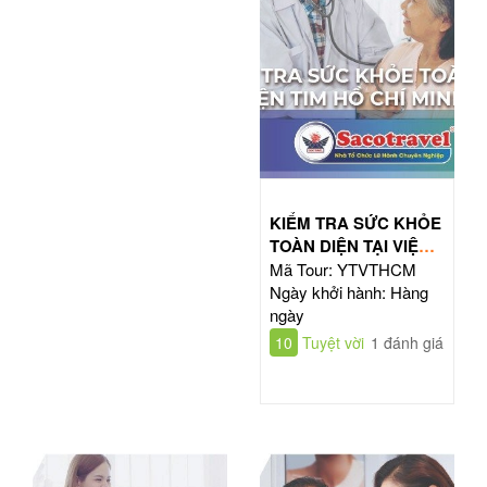
KIỂM TRA SỨC KHỎE
TOÀN DIỆN TẠI VIỆN
TIM HỒ CHÍ MINH
Mã Tour: YTVTHCM
Ngày khởi hành: Hàng
ngày
10
Tuyệt vời
1 đánh giá