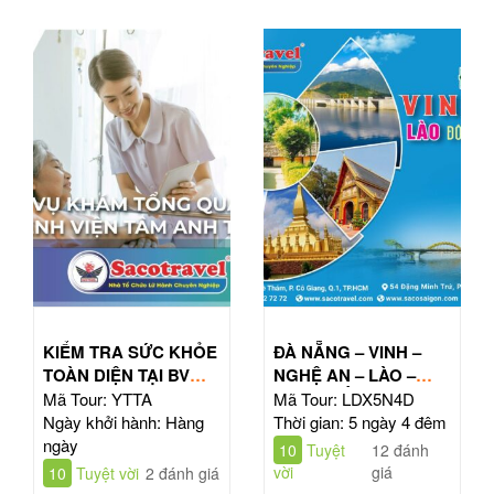
KIỂM TRA SỨC KHỎE
ĐÀ NẴNG – VINH –
TOÀN DIỆN TẠI BV
NGHỆ AN – LÀO –
TÂM ANH HỒ CHÍ
ĐÔNG BẮC THÁI LAN
Mã Tour: YTTA
Mã Tour: LDX5N4D
MINH
| TOUR 5N4Đ
Ngày khởi hành: Hàng
Thời gian: 5 ngày 4 đêm
ngày
10
Tuyệt
12 đánh
vời
giá
10
Tuyệt vời
2 đánh giá