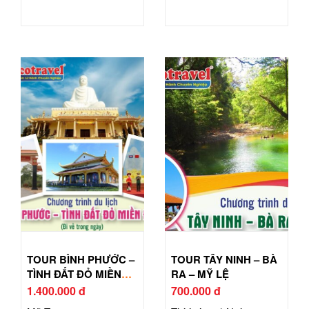
TOUR BÌNH PHƯỚC –
TOUR TÂY NINH – BÀ
TÌNH ĐẤT ĐỎ MIỀN
RA – MỸ LỆ
ĐÔNG
1.400.000 đ
700.000 đ