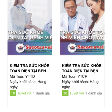
KIỂM TRA SỨC KHỎE
KIỂM TRA SỨC KHỎE
TOÀN DIỆN TẠI BỆNH
TOÀN DIỆN TẠI BỆNH
VIỆN TỪ DŨ
VIỆN CHỢ RẪY
Mã Tour: YTTD
Mã Tour: YTCR
Ngày khởi hành: Hàng
Ngày khởi hành: Hàng
ngày
ngày
10
Tuyệt vời
1 đánh giá
10
Tuyệt vời
1 đánh giá