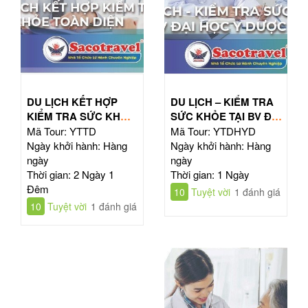
DU LỊCH KẾT HỢP
DU LỊCH – KIỂM TRA
KIỂM TRA SỨC KHỎE
SỨC KHỎE TẠI BV ĐẠI
TOÀN DIỆN
HỌC Y DƯỢC TPHCM
Mã Tour: YTTD
Mã Tour: YTDHYD
Ngày khởi hành: Hàng
Ngày khởi hành: Hàng
ngày
ngày
Thời gian: 2 Ngày 1
Thời gian: 1 Ngày
Đêm
10
Tuyệt vời
1 đánh giá
10
Tuyệt vời
1 đánh giá