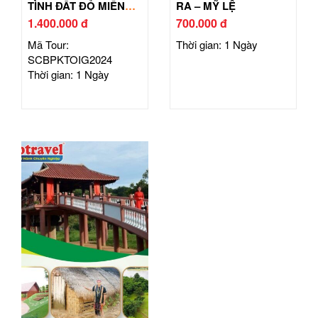
TÌNH ĐẤT ĐỎ MIỀN
RA – MỸ LỆ
ĐÔNG
1.400.000 đ
700.000 đ
Mã Tour:
Thời gian: 1 Ngày
SCBPKTOIG2024
Thời gian: 1 Ngày