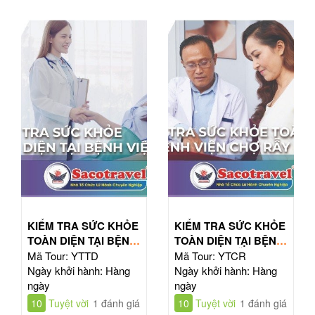
KIỂM TRA SỨC KHỎE
KIỂM TRA SỨC KHỎE
TOÀN DIỆN TẠI BỆNH
TOÀN DIỆN TẠI BỆNH
VIỆN TỪ DŨ
VIỆN CHỢ RẪY
Mã Tour: YTTD
Mã Tour: YTCR
Ngày khởi hành: Hàng
Ngày khởi hành: Hàng
ngày
ngày
10
Tuyệt vời
1 đánh giá
10
Tuyệt vời
1 đánh giá