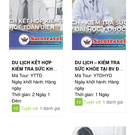
DU LỊCH KẾT HỢP
DU LỊCH – KIỂM TRA
KIỂM TRA SỨC KHỎE
SỨC KHỎE TẠI BV ĐẠI
TOÀN DIỆN
HỌC Y DƯỢC TPHCM
Mã Tour: YTTD
Mã Tour: YTDHYD
Ngày khởi hành: Hàng
Ngày khởi hành: Hàng
ngày
ngày
Thời gian: 2 Ngày 1
Thời gian: 1 Ngày
Đêm
10
Tuyệt vời
1 đánh giá
10
Tuyệt vời
1 đánh giá