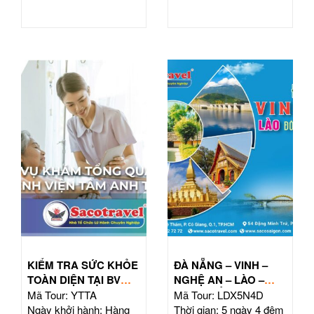
KIỂM TRA SỨC KHỎE
ĐÀ NẴNG – VINH –
TOÀN DIỆN TẠI BV
NGHỆ AN – LÀO –
TÂM ANH HỒ CHÍ
ĐÔNG BẮC THÁI LAN
Mã Tour: YTTA
Mã Tour: LDX5N4D
MINH
| TOUR 5N4Đ
Ngày khởi hành: Hàng
Thời gian: 5 ngày 4 đêm