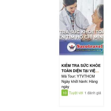
KIỂM TRA SỨC KHỎE
TOÀN DIỆN TẠI VIỆN
TIM HỒ CHÍ MINH
Mã Tour: YTVTHCM
Ngày khởi hành: Hàng
ngày
10
Tuyệt vời
1 đánh giá