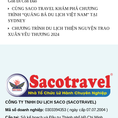
Gòn Đi Côn Đảo
CÙNG SACO TRAVEL KHÁM PHÁ CHƯƠNG
TRÌNH “QUẢNG BÁ DU LỊCH VIỆT NAM” TẠI
SYDNEY
CHƯƠNG TRÌNH DU LỊCH THIỆN NGUYỆN TRAO
XUÂN YÊU THƯƠNG 2024
CÔNG TY TNHH DU LỊCH SACO (SACOTRAVEL)
Mã số doanh nghiệp:
0303394353 ( ngày cấp 07.07.2004 )
Cấp tại:
Sở kế hoạch và Đầu tư Thành phố Hồ Chí Minh.