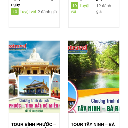
ngày
10
Tuyệt
12 đánh
vời
giá
10
Tuyệt vời
2 đánh giá
TOUR BÌNH PHƯỚC –
TOUR TÂY NINH – BÀ