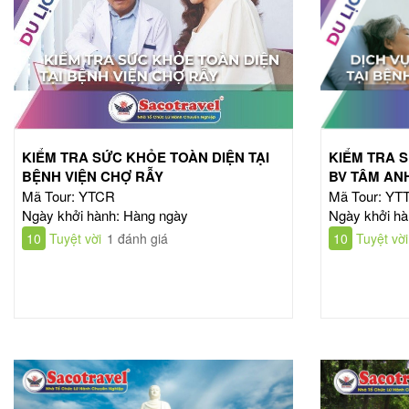
KIỂM TRA SỨC KHỎE TOÀN DIỆN TẠI
KIỂM TRA S
BỆNH VIỆN CHỢ RẪY
BV TÂM ANH
Mã Tour: YTCR
Mã Tour: YT
Ngày khởi hành: Hàng ngày
Ngày khởi hà
10
Tuyệt vời
1 đánh giá
10
Tuyệt vời