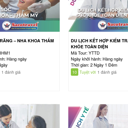
RĂNG – NHA KHOA THẨM
DU LỊCH KẾT HỢP KIỂM T
KHỎE TOÀN DIỆN
TRHM1
Mã Tour: YTTD
nh: Hàng ngày
Ngày khởi hành: Hàng ngày
Ngày
Thời gian: 2 Ngày 1 Đêm
1 đánh giá
10
Tuyệt vời
1 đánh giá