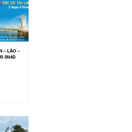
N – LÀO –
UR 5N4Đ