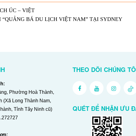
CH ÚC – VIỆT
“QUẢNG BÁ DU LỊCH VIỆT NAM” TẠI SYDNEY
NH
THEO DÕI CHÚNG TÔ
h:
ng, Phường Hoà Thành,
nh (Xã Long Thành Nam,
QUÉT ĐỂ NHẬN ƯU Đ
ành, Tỉnh Tây Ninh cũ)
.272727
ơn: