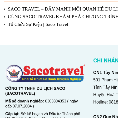
SACO TRAVEL – ĐẨY MẠNH MỐI QUAN HỆ DU LỊ
CÙNG SACO TRAVEL KHÁM PHÁ CHƯƠNG TRÌNH 
Tổ Chức Sự Kiện | Saco Travel
CHI NHÁ
CN1 Tây Nin
501 Phạm Hù
Tỉnh Tây Ni
CÔNG TY TNHH DU LỊCH SACO
(SACOTRAVEL)
Huyện Hoà Th
Mã số doanh nghiệp:
0303394353 ( ngày
Hotline:
0818
cấp 07.07.2004 )
Cấp tại:
Sở kế hoạch và Đầu tư Thành phố
CN2 Quy Nh