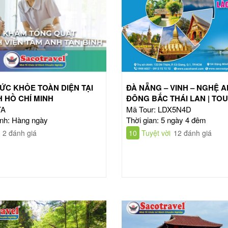
ỨC KHỎE TOÀN DIỆN TẠI
ĐÀ NẴNG – VINH – NGHỆ A
 HỒ CHÍ MINH
ĐÔNG BẮC THÁI LAN | TO
TA
Mã Tour: LDX5N4D
nh: Hàng ngày
Thời gian: 5 ngày 4 đêm
2 đánh giá
10
Tuyệt vời
12 đánh giá