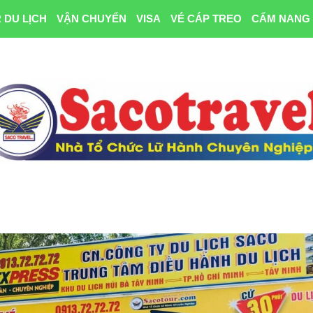
 DU LỊCH
VẬN CHUYỂN
VISA
VÉ CÁP TREO
CẨM NANG 