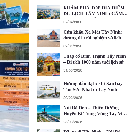
KHÁM PHÁ TOP ĐỊA ĐIỂM
DU LỊCH TÂY NINH: CẨM
NANG CHI TIẾT 2026
07/04/2026
Cửa khẩu Xa Mát Tây Ninh:
đường đi, trải nghiệm và lịch
trình 1 ngày
02/04/2026
Tháp cổ Bình Thạnh Tây Ninh
– Di tích 1000 năm tuổi lịch sử
31/03/2026
Hướng dẫn đặt xe từ Sân bay
Tân Sơn Nhất đi Tây Ninh
29/03/2026
Núi Bà Đen – Thiên Đường
Huyền Bí Trong Vòng Tay Việt
Nam
28/03/2026
Đặt xe đi Tây Ninh – Núi Bà