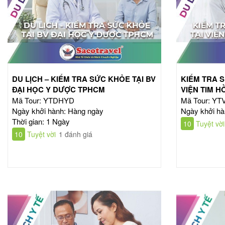
DU LỊCH – KIỂM TRA SỨC KHỎE TẠI BV
KIỂM TRA S
ĐẠI HỌC Y DƯỢC TPHCM
VIỆN TIM H
Mã Tour: YTDHYD
Mã Tour: Y
Ngày khởi hành: Hàng ngày
Ngày khởi hà
Thời gian: 1 Ngày
10
Tuyệt vời
10
Tuyệt vời
1 đánh giá