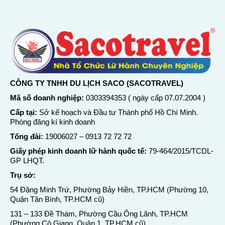
CÔNG TY TNHH DU LỊCH SACO (SACOTRAVEL)
Mã số doanh nghiệp:
0303394353 ( ngày cấp 07.07.2004 )
Cấp tại:
Sở kế hoạch và Đầu tư Thành phố Hồ Chí Minh.
Phòng đăng kí kinh doanh
Tổng đài:
19006027
–
0913 72 72 72
Giấy phép kinh doanh lữ hành quốc tế:
79-464/2015/TCDL-
GP LHQT.
Trụ sở:
54 Đặng Minh Trứ, Phường Bảy Hiền, TP.HCM (Phường 10,
Quận Tân Bình, TP.HCM cũ)
131 – 133 Đề Thám, Phường Cầu Ông Lãnh, TP.HCM
(Phường Cô Giang, Quận 1, TP.HCM cũ)