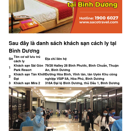
Sau đây là danh sách khách sạn cách ly tại
Bình Dương
Tên cơ sở lưu trú
Stt
Địa chỉ liên hệ
cách ly
Khách sạn Sài Gòn
79/28 Halley 28 Bình Phước, Bình Chuẩn, Thuận
1
Park Resort
An, Bình Dương
Khách sạn Tân Khởi
Đường Hòa Bình, Vĩnh tân, tân Uyên Khu công
2
Đạt
nghiệp VSIP IIA, Hòa Phú, Bình Dương
3
Khách sạn Mira 2
318A Đại lộ Bình Dương, thủ Dầu 1, Bình Dương