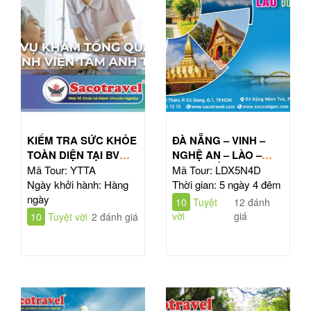
KIỂM TRA SỨC KHỎE
ĐÀ NẴNG – VINH –
TOÀN DIỆN TẠI BV
NGHỆ AN – LÀO –
TÂM ANH HỒ CHÍ
ĐÔNG BẮC THÁI LAN
Mã Tour: YTTA
Mã Tour: LDX5N4D
MINH
| TOUR 5N4Đ
Ngày khởi hành: Hàng
Thời gian: 5 ngày 4 đêm
ngày
10
Tuyệt
12 đánh
vời
giá
10
Tuyệt vời
2 đánh giá