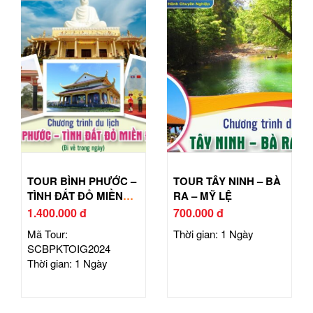
TOUR BÌNH PHƯỚC –
TOUR TÂY NINH – BÀ
TÌNH ĐẤT ĐỎ MIỀN
RA – MỸ LỆ
ĐÔNG
1.400.000 đ
700.000 đ
Mã Tour:
Thời gian: 1 Ngày
SCBPKTOIG2024
Thời gian: 1 Ngày