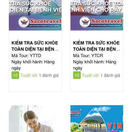
KIỂM TRA SỨC KHỎE
KIỂM TRA SỨC KHỎE
TOÀN DIỆN TẠI BỆNH
TOÀN DIỆN TẠI BỆNH
VIỆN TỪ DŨ
VIỆN CHỢ RẪY
Mã Tour: YTTD
Mã Tour: YTCR
Ngày khởi hành: Hàng
Ngày khởi hành: Hàng
ngày
ngày
10
Tuyệt vời
1 đánh giá
10
Tuyệt vời
1 đánh giá