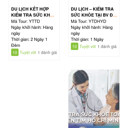
DU LỊCH KẾT HỢP
DU LỊCH – KIỂM TRA
KIỂM TRA SỨC KHỎE
SỨC KHỎE TẠI BV ĐẠI
TOÀN DIỆN
HỌC Y DƯỢC TPHCM
Mã Tour: YTTD
Mã Tour: YTDHYD
Ngày khởi hành: Hàng
Ngày khởi hành: Hàng
ngày
ngày
Thời gian: 2 Ngày 1
Thời gian: 1 Ngày
Đêm
10
Tuyệt vời
1 đánh giá
10
Tuyệt vời
1 đánh giá