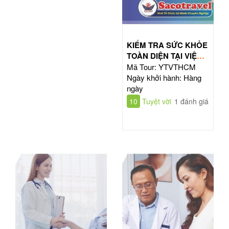
KIỂM TRA SỨC KHỎE
TOÀN DIỆN TẠI VIỆN
TIM HỒ CHÍ MINH
Mã Tour: YTVTHCM
Ngày khởi hành: Hàng
ngày
10
Tuyệt vời
1 đánh giá