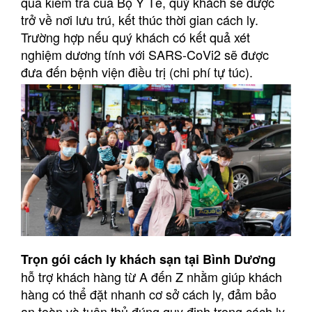
qua kiểm tra của Bộ Y Tế, quý khách sẽ được
trở về nơi lưu trú, kết thúc thời gian cách ly.
Trường hợp nếu quý khách có kết quả xét
nghiệm dương tính với SARS-CoVi2 sẽ được
đưa đến bệnh viện điều trị (chi phí tự túc).
Trọn gói cách ly khách sạn tại Bình Dương
hỗ trợ khách hàng từ A đến Z nhằm giúp khách
hàng có thể đặt nhanh cơ sở cách ly, đảm bảo
an toàn và tuân thủ đúng quy định trong cách ly.