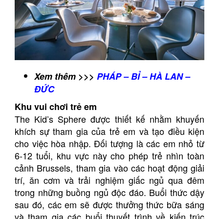
Xem thêm >>>
PHÁP – BỈ – HÀ LAN –
ĐỨC
Khu vui chơi trẻ em
The Kid’s Sphere được thiết kế nhằm khuyến
khích sự tham gia của trẻ em và tạo điều kiện
cho việc hòa nhập. Đối tượng là các em nhỏ từ
6-12 tuổi, khu vực này cho phép trẻ nhìn toàn
cảnh Brussels, tham gia vào các hoạt động giải
trí, ăn cơm và trải nghiệm giấc ngủ qua đêm
trong những buồng ngủ độc đáo. Buổi thức dậy
sau đó, các em sẽ được thưởng thức bữa sáng
và tham gia các buổi thuyết trình về kiến trúc